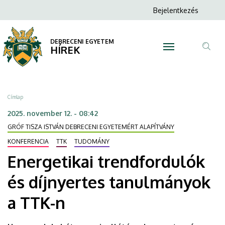
Energetikai
Ugrás
Anonim
Bejelentkezés
a
N
Felhasználói
trendfordulók
tartalomra
fiók
DEBRECENI EGYETEM
és
HÍREK
menüje
Tar
díjnyertes
ker
tanulmányok
Morzsa
Címlap
a
2025. november 12. - 08:42
GRÓF TISZA ISTVÁN DEBRECENI EGYETEMÉRT ALAPÍTVÁNY
TTK-
KONFERENCIA
TTK
TUDOMÁNY
n
Energetikai trendfordulók
|
és díjnyertes tanulmányok
DEBRECENI
a TTK-n
EGYETEM