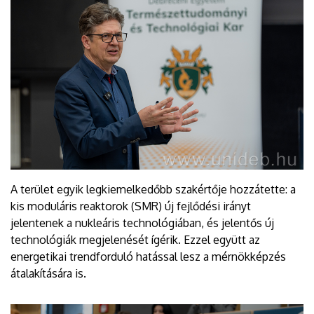
A terület egyik legkiemelkedőbb szakértője hozzátette: a
kis moduláris reaktorok (SMR) új fejlődési irányt
jelentenek a nukleáris technológiában, és jelentős új
technológiák megjelenését ígérik. Ezzel együtt az
energetikai trendforduló hatással lesz a mérnökképzés
átalakítására is.