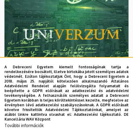
A Debreceni Egyetem kiemelt fontosságúnak tartja a
rendelkezésére bocsátott, illetve birtokába jutott személyes adatok
védelmét. Ezúton tájékoztatjuk Önt, hogy a Debreceni Egyetem a
2018. május 25. napjától kötelezően alkalmazandó Általános
Adatvédelmi Rendelet alapján felülvizsgálta folyamatait és
2026. augusztus 7.
beépítette a GDPR előírásait az adatkezelési és adatvédelmi
Univerzum: A Debreceni Egyetem
tevékenységébe. A felhasználók személyes adatait a Debreceni
Egyetem korábban is teljes körültekintéssel kezelte, megfelelve az
titkos receptjei
érvényben lévő adatkezelési szabályozásoknak. A GDPR előírásait
követve frissítettük Adatvédelmi Tájékoztatónkat, amelyet az
alábbi linkre kattintva olvashat el:
Adatkezelési tájékoztató.
DE
KUTATÁS
TUDOMÁNY
Kancellária WAV Központ
További információk