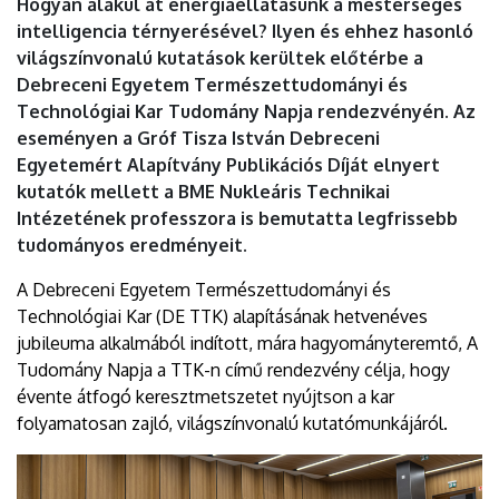
Hogyan alakul át energiaellátásunk a mesterséges
intelligencia térnyerésével? Ilyen és ehhez hasonló
világszínvonalú kutatások kerültek előtérbe a
Debreceni Egyetem Természettudományi és
Technológiai Kar Tudomány Napja rendezvényén. Az
eseményen a Gróf Tisza István Debreceni
Egyetemért Alapítvány Publikációs Díját elnyert
kutatók mellett a BME Nukleáris Technikai
Intézetének professzora is bemutatta legfrissebb
tudományos eredményeit.
A Debreceni Egyetem Természettudományi és
Technológiai Kar (DE TTK) alapításának hetvenéves
jubileuma alkalmából indított, mára hagyományteremtő, A
Tudomány Napja a TTK-n című rendezvény célja, hogy
évente átfogó keresztmetszetet nyújtson a kar
folyamatosan zajló, világszínvonalú kutatómunkájáról.