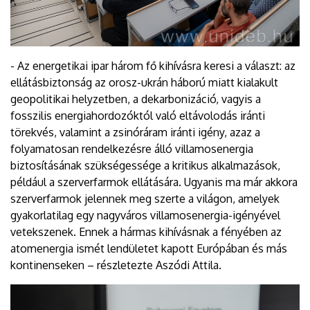
- Az energetikai ipar három fő kihívásra keresi a választ: az
ellátásbiztonság az orosz-ukrán háború miatt kialakult
geopolitikai helyzetben, a dekarbonizáció, vagyis a
fosszilis energiahordozóktól való eltávolodás iránti
törekvés, valamint a zsinóráram iránti igény, azaz a
folyamatosan rendelkezésre álló villamosenergia
biztosításának szükségessége a kritikus alkalmazások,
például a szerverfarmok ellátására. Ugyanis ma már akkora
szerverfarmok jelennek meg szerte a világon, amelyek
gyakorlatilag egy nagyváros villamosenergia-igényével
vetekszenek. Ennek a hármas kihívásnak a fényében az
atomenergia ismét lendületet kapott Európában és más
kontinenseken – részletezte Aszódi Attila.