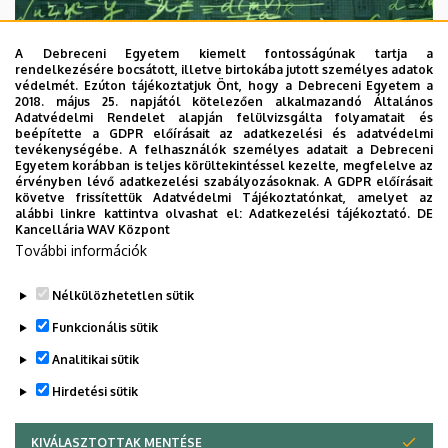
A Debreceni Egyetem kiemelt fontosságúnak tartja a
rendelkezésére bocsátott, illetve birtokába jutott személyes adatok
védelmét. Ezúton tájékoztatjuk Önt, hogy a Debreceni Egyetem a
2018. május 25. napjától kötelezően alkalmazandó Általános
Adatvédelmi Rendelet alapján felülvizsgálta folyamatait és
2026. augusztus 7.
beépítette a GDPR előírásait az adatkezelési és adatvédelmi
Univerzum: A Debreceni Egyetem
tevékenységébe. A felhasználók személyes adatait a Debreceni
Egyetem korábban is teljes körültekintéssel kezelte, megfelelve az
titkos receptjei
érvényben lévő adatkezelési szabályozásoknak. A GDPR előírásait
követve frissítettük Adatvédelmi Tájékoztatónkat, amelyet az
alábbi linkre kattintva olvashat el:
Adatkezelési tájékoztató.
DE
KUTATÁS
TUDOMÁNY
Kancellária WAV Központ
További információk
Nélkülözhetetlen sütik
Funkcionális sütik
Analitikai sütik
Hirdetési sütik
KIVÁLASZTOTTAK MENTÉSE
WITHDRAW CONSENT