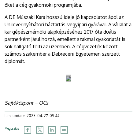
őket a cég gyakornoki programjába.
A DE Műszaki Kara hosszú ideje jó kapcsolatot ápol az
Unilever nyírbátori háztartás-vegyipari gyárával. A vállalat a
kar gépészmérnöki alapképzéséhez 2017 óta duális
partnerként járul hozzá, emellett szakmai gyakorlatát is
sok hallgató tölti az üzemben. A cégvezetők között
számos szakember a Debreceni Egyetemen szerzett
diplomát.
Sajtóközpont – OCs
Last update:
2023. 04. 27. 09:44
Megosztás