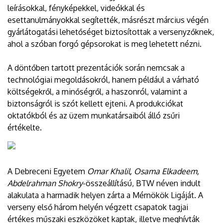
leírásokkal, fényképekkel, videókkal és
esettanulmányokkal segítették, másrészt március végén
gyárlátogatási lehetőséget biztosítottak a versenyzőknek,
ahol a szóban forgó gépsorokat is meg lehetett nézni.
A döntőben tartott prezentációk során nemcsak a
technológiai megoldásokról, hanem például a várható
költségekről, a minőségről, a haszonról, valamint a
biztonságról is szót kellett ejteni. A produkciókat
oktatókból és az üzem munkatársaiból álló zsűri
értékelte.
A Debreceni Egyetem
Omar Khalil, Osama Elkadeem,
Abdelrahman Shokry
-összeállítású, BTW néven indult
alakulata a harmadik helyen zárta a Mérnökök Ligáját. A
verseny első három helyén végzett csapatok tagjai
értékes műszaki eszközöket kaptak, illetve meghívták