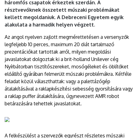
háromfős csapatok érkeztek szerdán. A
résztvevőknek összetett műszaki problémákat
kellett megoldaniuk. A Debreceni Egyetem egyik
alakulata a harmadik helyen végzett.
Az angol nyelven zajlott megmérettetésen a versenyzők
legfeljebb 10 perces, maximum 20 diát tartalmazó
prezentációkat tartottak arról, milyen megoldási
javaslatokat dolgoztak ki a brit-holland Unilever cég
Nyírbátorban tisztítószereket, mosógéleket és öblítőket
előállító gyárában felmerült műszaki problémákra. Kétféle
feladat közül választhattak: vagy a palettázógép
átalakításával a raklapkészítési sebesség gyorsítására vagy
a raklap puffer átalakítására, úgynevezett AMR robot
betárazására tehettek javaslatokat.
A felkészülést a szervezők egyrészt részletes műszaki