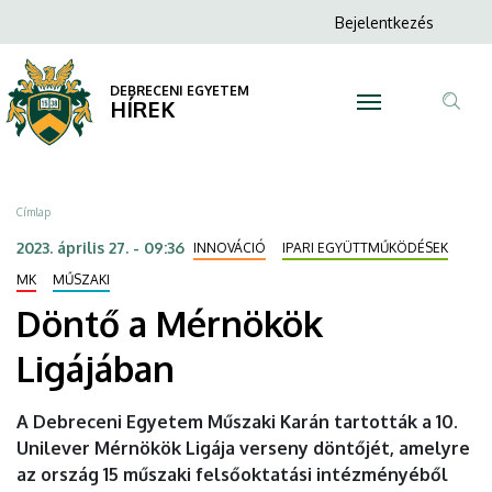
Döntő
Ugrás
Anonim
Bejelentkezés
a
N
Felhasználói
a
tartalomra
fiók
DEBRECENI EGYETEM
Mérnökök
HÍREK
menüje
Tar
Ligájában
ker
|
Morzsa
Címlap
DEBRECENI
2023. április 27. - 09:36
INNOVÁCIÓ
IPARI EGYÜTTMŰKÖDÉSEK
EGYETEM
MK
MŰSZAKI
Döntő a Mérnökök
Ligájában
A Debreceni Egyetem Műszaki Karán tartották a 10.
Unilever Mérnökök Ligája verseny döntőjét, amelyre
az ország 15 műszaki felsőoktatási intézményéből