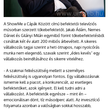
A ShowMe a Cápák Között című befektetői televíziós
műsorban szerzett tőkebefektetőt. Jakab Ádám, Nemes
Dániel és Gilányi Milán egymillió forint tőkebefektetésből
csináltak két év alatt 200 milliós árbevételt. A sikeres
vállalkozás tagjai szerint a heti ötnapos, napi nyolcórás
munka nem elegendő, szavaik szerint „édes kevés” egy
vállalkozás beindításához és sikerre viteléhez.
- A szakmai felkészültség mellett a személyes
felkészültség is ugyanolyan fontos. Egy vállalkozásnak
ismernie kell a piacot, a konkurenciát, az esetleges
befektetőket, azok igényeit. El kell tudni adni a
vállalkozást. A befektetők egyrésze – mint én –
emocionálisan dönt, tíz másodperc alatt. Az invesztíció
folyamata azonban a valóságban sokkal hosszabb,