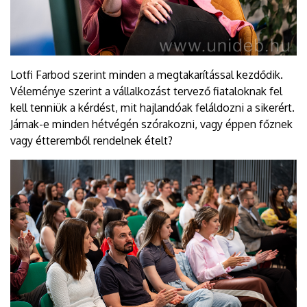
Lotfi Farbod szerint minden a megtakarítással kezdődik.
Véleménye szerint a vállalkozást tervező fiataloknak fel
kell tenniük a kérdést, mit hajlandóak feláldozni a sikerért.
Járnak-e minden hétvégén szórakozni, vagy éppen főznek
vagy étteremből rendelnek ételt?