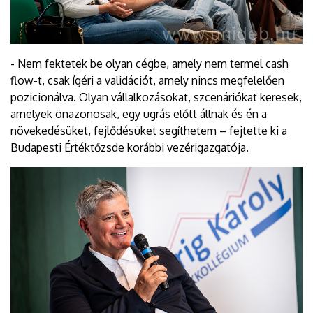
- Nem fektetek be olyan cégbe, amely nem termel cash
flow-t, csak ígéri a validációt, amely nincs megfelelően
pozicionálva. Olyan vállalkozásokat, szcenáriókat keresek,
amelyek önazonosak, egy ugrás előtt állnak és én a
növekedésüket, fejlődésüket segíthetem – fejtette ki a
Budapesti Értéktőzsde korábbi vezérigazgatója.