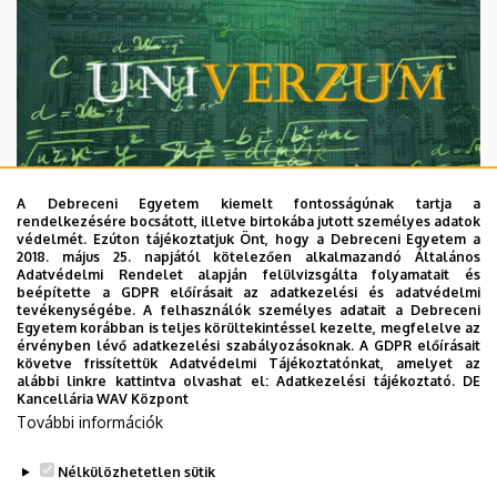
A Debreceni Egyetem kiemelt fontosságúnak tartja a
rendelkezésére bocsátott, illetve birtokába jutott személyes adatok
védelmét. Ezúton tájékoztatjuk Önt, hogy a Debreceni Egyetem a
2018. május 25. napjától kötelezően alkalmazandó Általános
Adatvédelmi Rendelet alapján felülvizsgálta folyamatait és
2026. augusztus 7.
beépítette a GDPR előírásait az adatkezelési és adatvédelmi
Univerzum: A Debreceni Egyetem
tevékenységébe. A felhasználók személyes adatait a Debreceni
Egyetem korábban is teljes körültekintéssel kezelte, megfelelve az
titkos receptjei
érvényben lévő adatkezelési szabályozásoknak. A GDPR előírásait
követve frissítettük Adatvédelmi Tájékoztatónkat, amelyet az
alábbi linkre kattintva olvashat el:
Adatkezelési tájékoztató.
DE
KUTATÁS
TUDOMÁNY
Kancellária WAV Központ
További információk
Nélkülözhetetlen sütik