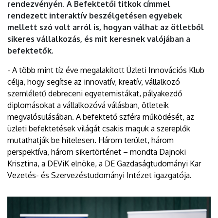
rendezvényén. A Befektetői titkok címmel
rendezett interaktív beszélgetésen egyebek
mellett szó volt arról is, hogyan válhat az ötletből
sikeres vállalkozás, és mit keresnek valójában a
befektetők.
- A több mint tíz éve megalakított Üzleti Innovációs Klub
célja, hogy segítse az innovatív, kreatív, vállalkozó
szemléletű debreceni egyetemistákat, pályakezdő
diplomásokat a vállalkozóvá válásban, ötleteik
megvalósulásában. A befektető szféra működését, az
üzleti befektetések világát csakis maguk a szereplők
mutathatják be hitelesen. Három terület, három
perspektíva, három sikertörténet – mondta Dajnoki
Krisztina, a DEViK elnöke, a DE Gazdaságtudományi Kar
Vezetés- és Szervezéstudományi Intézet igazgatója.