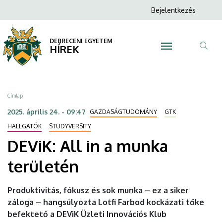
DEViK:
Ugrás
Anonim
Bejelentkezés
a
N
Felhasználói
All
tartalomra
fiók
DEBRECENI EGYETEM
in
HÍREK
menüje
Tar
a
ker
munka
Morzsa
Címlap
területén
2025. április 24. - 09:47
GAZDASÁGTUDOMÁNY
GTK
|
HALLGATÓK
STUDYVERSITY
DEViK: All in a munka
DEBRECENI
területén
EGYETEM
Produktivitás, fókusz és sok munka – ez a siker
záloga – hangsúlyozta Lotfi Farbod kockázati tőke
befektető a DEViK Üzleti Innovációs Klub