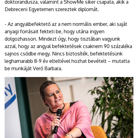
doktorandusza, valamint a ShowMe siker csapata, akik a
Debreceni Egyetemen szereztek diplomát.
- Az angyalbefektető az a nem normális ember, aki saját
anyagi forrásait fekteti be, hogy utána ingyen
dolgozhasson. Mindezt úgy, hogy tisztában vagyunk
azzal, hogy az angyal befektetések csaknem 90 százaléka
sajnos csődbe megy. Nincs biztosíték, befektetésünk
leghamarabb 8-9 év elteltével hozhat bevételt – mutatta
be munkáját Verő Barbara.