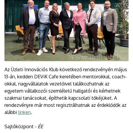
Az Üzleti Innovációs Klub következő rendezvényén május
13-án, kedden DEViK Cafe keretében mentorokkal, coach-
okkal, nagyvállalatok vezetőivel találkozhatnak az
egyetem vállalkozói szemléletű hallgatói és kérhetnek
szakmai tanácsokat, építhetik kapcsolati tőkéjüket. A
rendezvényre már most regisztrálhatnak az érdeklődők az
alábbi
linken
.
Sajtóközpont -
ÉE