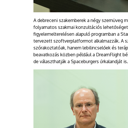
A debreceni szakemberek a négy szemüveg mel
folyamatos szakmai konzultációs lehetőséget 
figyelemelterelésen alapuló programban a Sta
tervezett szoftverplatformot alkalmazzák. A s
szórakoztatóak, hanem lebilincselőek és terá
beavatkozás közben például a DreamFlight béké
de választhatják a Spaceburgers űrkalandját is