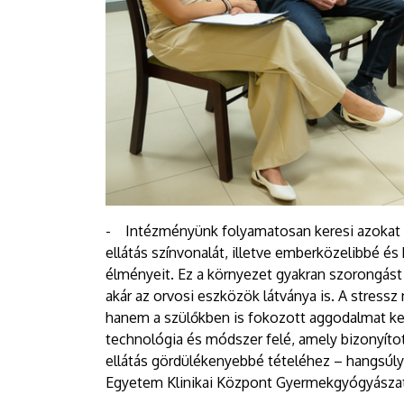
- Intézményünk folyamatosan keresi azokat az
ellátás színvonalát, illetve emberközelibbé é
élményeit. Ez a környezet gyakran szorongást 
akár az orvosi eszközök látványa is. A stres
hanem a szülőkben is fokozott aggodalmat kel
technológia és módszer felé, amely bizonyíto
ellátás gördülékenyebbé tételéhez – hangsúl
Egyetem Klinikai Központ Gyermekgyógyászati