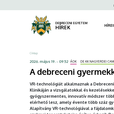
A
Ugrás
Fels
a
navi
debreceni
tartalomra
gyermekklinikán
DEBRECENI EGYETEM
HÍRE
HÍREK
is
elindul
Morzsa
Címlap
a
2026. május 19. - 09:52
ÁOK
DE KK NAGYERDEI CA
VR-
A debreceni gyermekkl
alapú
VR-technológiát alkalmaznak a Debrecen
fájdalomkezelés
Klinikáján a vizsgálatokkal és kezelésekk
gyógyszermentes, innovatív módszer több
|
elérhető lesz, amely évente több száz g
DEBRECENI
Alapítvány VR-technológiával a fájdalo