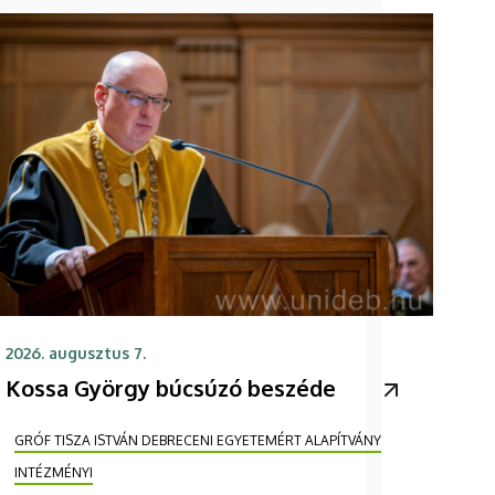
2026. augusztus 7.
Kossa György búcsúzó beszéde
GRÓF TISZA ISTVÁN DEBRECENI EGYETEMÉRT ALAPÍTVÁNY
INTÉZMÉNYI