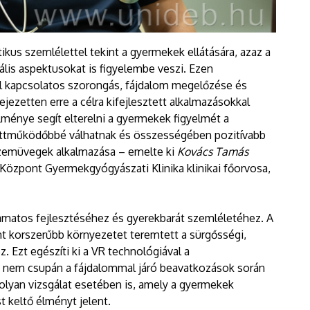
s szemlélettel tekint a gyermekek ellátására, azaz a
tuális aspektusokat is figyelembe veszi. Ezen
al kapcsolatos szorongás, fájdalom megelőzése és
jezetten erre a célra kifejlesztett alkalmazásokkal
ménye segít elterelni a gyermekek figyelmét a
yüttműködőbbé válhatnak és összességében pozitívabb
 szemüvegek alkalmazása – emelte ki
Kovács Tamás
i Központ Gyermekgyógyászati Klinika klinikai főorvosa,
yamatos fejlesztéséhez és gyerekbarát szemléletéhez. A
 korszerűbb környezetet teremtett a sürgősségi,
. Ezt egészíti ki a VR technológiával a
nem csupán a fájdalommal járó beavatkozások során
lyan vizsgálat esetében is, amely a gyermekek
t keltő élményt jelent.