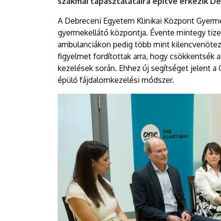
szakmai tapasztalataira építve érkezik D
EGYETEM
A Debreceni Egyetem Klinikai Központ Gyerme
gyermekellátó központja. Évente mintegy tize
ambulanciákon pedig több mint kilencvenöteze
figyelmet fordítottak arra, hogy csökkentsék 
kezelések során. Ehhez új segítséget jelent a
épülő fájdalomkezelési módszer.