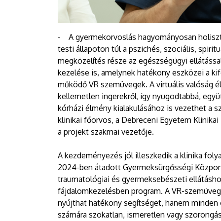
- A gyermekorvoslás hagyományosan holisztiku
testi állapoton túl a pszichés, szociális, spiri
megközelítés része az egészségügyi ellátáss
kezelése is, amelynek hatékony eszközei a kife
működő VR szemüvegek. A virtuális valóság él
kellemetlen ingerekről, így nyugodtabbá, eg
kórházi élmény kialakulásához is vezethet a
klinikai főorvos, a Debreceni Egyetem Klinika
a projekt szakmai vezetője.
A kezdeményezés jól illeszkedik a klinika fol
2024-ben átadott Gyermeksürgősségi Központ
traumatológiai és gyermeksebészeti ellátáshoz
fájdalomkezelésben program. A VR-szemüveg 
nyújthat hatékony segítséget, hanem minden o
számára szokatlan, ismeretlen vagy szorongás