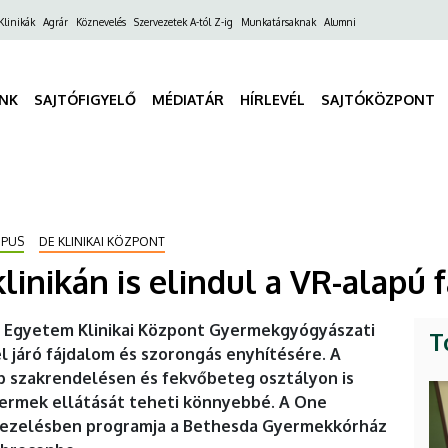
ő
Klinikák
Agrár
Köznevelés
Szervezetek A-tól Z-ig
Munkatársaknak
Alumni
gáció
INK
SAJTÓFIGYELŐ
MÉDIATÁR
HÍRLEVÉL
SAJTÓKÖZPONT
MPUS
DE KLINIKAI KÖZPONT
inikán is elindul a VR-alapú
i Egyetem Klinikai Központ Gyermekgyógyászati
T
el járó fájdalom és szorongás enyhítésére. A
 szakrendelésen és fekvőbeteg osztályon is
yermek ellátását teheti könnyebbé. A One
mkezelésben programja a Bethesda Gyermekkórház