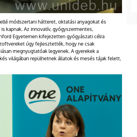
lé módszertani hátteret, oktatási anyagokat és
is kapnak. Az innovatív, gyógyszermentes,
nford Egyetemen kifejezetten gyógyászati célra
zoftvereket úgy fejlesztették, hogy ne csak
piásan megnyugtatóak legyenek. A gyerekek a
s világában repülhetnek állatok és mesés tájak felett,
.