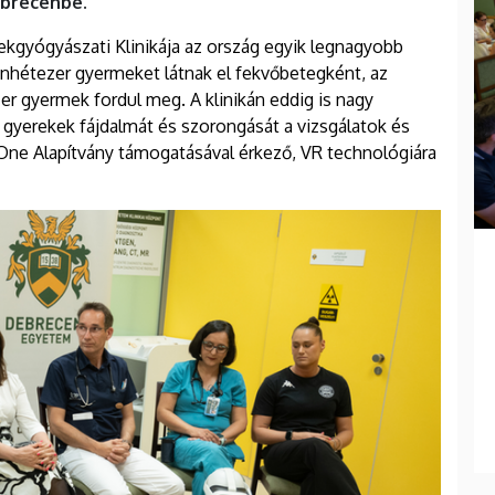
ebrecenbe.
kgyógyászati Klinikája az ország egyik legnagyobb
nhétezer gyermeket látnak el fekvőbetegként, az
r gyermek fordul meg. A klinikán eddig is nagy
a gyerekek fájdalmát és szorongását a vizsgálatok és
 One Alapítvány támogatásával érkező, VR technológiára