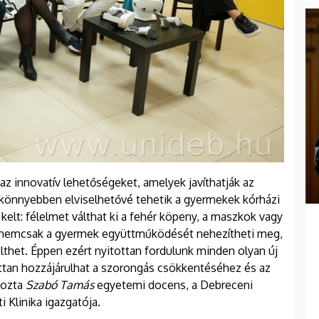
 innovatív lehetőségeket, amelyek javíthatják az
s könnyebben elviselhetővé tehetik a gyermekek kórházi
kelt: félelmet válthat ki a fehér köpeny, a maszkok vagy
sz nemcsak a gyermek együttműködését nehezítheti meg,
thet. Éppen ezért nyitottan fordulunk minden olyan új
ttan hozzájárulhat a szorongás csökkentéséhez és az
yozta
Szabó Tamás
egyetemi docens, a Debreceni
 Klinika igazgatója.