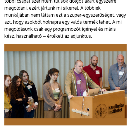
többi csapat szerintem túl sok dolgot akart egyszerre
megoldani, ezért jártunk mi sikerrel. A többiek
munkájában nem láttam ezt a szuper-egyszerűséget, vagy
azt, hogy azokból holnapra egy valós termék lehet. A mi
megoldásunk csak egy programozót igényel és máris
kész, használható – értékelt az adjunktus.