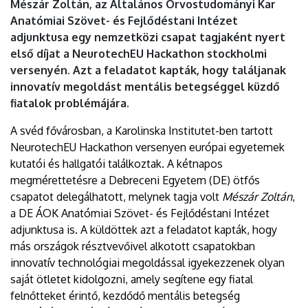
Mészár Zoltán, az Általános Orvostudományi Kar
Anatómiai Szövet- és Fejlődéstani Intézet
adjunktusa egy nemzetközi csapat tagjaként nyert
első díjat a NeurotechEU Hackathon stockholmi
versenyén. Azt a feladatot kapták, hogy találjanak
innovatív megoldást mentális betegséggel küzdő
fiatalok problémájára.
A svéd fővárosban, a Karolinska Institutet-ben tartott
NeurotechEU Hackathon versenyen európai egyetemek
kutatói és hallgatói találkoztak. A kétnapos
megmérettetésre a Debreceni Egyetem (DE) ötfős
csapatot delegálhatott, melynek tagja volt
Mészár Zoltán
,
a DE ÁOK Anatómiai Szövet- és Fejlődéstani Intézet
adjunktusa is. A küldöttek azt a feladatot kapták, hogy
más országok résztvevőivel alkotott csapatokban
innovatív technológiai megoldással igyekezzenek olyan
saját ötletet kidolgozni, amely segítene egy fiatal
felnőtteket érintő, kezdődő mentális betegség