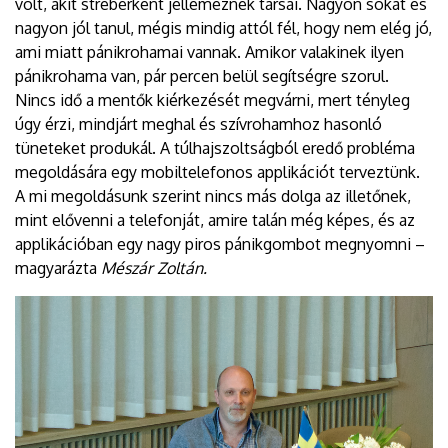
volt, akit stréberként jellemeznek társai. Nagyon sokat és
nagyon jól tanul, mégis mindig attól fél, hogy nem elég jó,
ami miatt pánikrohamai vannak. Amikor valakinek ilyen
pánikrohama van, pár percen belül segítségre szorul.
Nincs idő a mentők kiérkezését megvárni, mert tényleg
úgy érzi, mindjárt meghal és szívrohamhoz hasonló
tüneteket produkál. A túlhajszoltságból eredő probléma
megoldására egy mobiltelefonos applikációt terveztünk.
A mi megoldásunk szerint nincs más dolga az illetőnek,
mint elővenni a telefonját, amire talán még képes, és az
applikációban egy nagy piros pánikgombot megnyomni –
magyarázta
Mészár Zoltán.