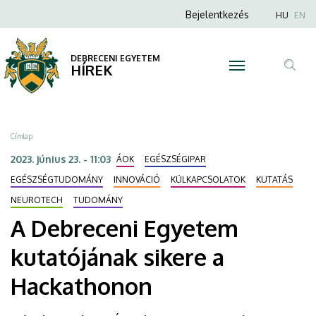
A
Ugrás
Anonim
Nyel
Bejelentkezés
HU
EN
a
Felhasználói
Debreceni
tartalomra
fiók
DEBRECENI EGYETEM
Egyetem
HÍREK
menüje
Tar
kutatójának
ker
sikere
Morzsa
Címlap
a
2023. június 23. - 11:03
ÁOK
EGÉSZSÉGIPAR
Hackathonon
EGÉSZSÉGTUDOMÁNY
INNOVÁCIÓ
KÜLKAPCSOLATOK
KUTATÁS
NEUROTECH
TUDOMÁNY
|
A Debreceni Egyetem
DEBRECENI
kutatójának sikere a
EGYETEM
Hackathonon