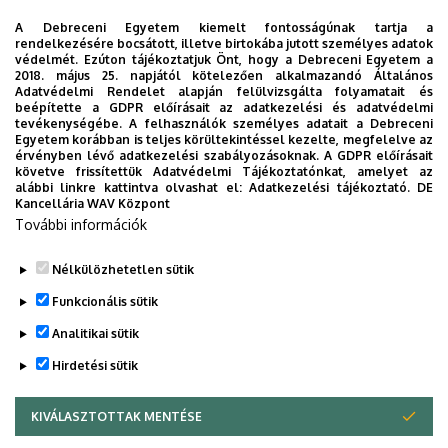
A Debreceni Egyetem kiemelt fontosságúnak tartja a
rendelkezésére bocsátott, illetve birtokába jutott személyes adatok
védelmét. Ezúton tájékoztatjuk Önt, hogy a Debreceni Egyetem a
2018. május 25. napjától kötelezően alkalmazandó Általános
Adatvédelmi Rendelet alapján felülvizsgálta folyamatait és
2026. augusztus 7.
beépítette a GDPR előírásait az adatkezelési és adatvédelmi
Univerzum: A Debreceni Egyetem
tevékenységébe. A felhasználók személyes adatait a Debreceni
Egyetem korábban is teljes körültekintéssel kezelte, megfelelve az
titkos receptjei
érvényben lévő adatkezelési szabályozásoknak. A GDPR előírásait
követve frissítettük Adatvédelmi Tájékoztatónkat, amelyet az
alábbi linkre kattintva olvashat el:
Adatkezelési tájékoztató.
DE
KUTATÁS
TUDOMÁNY
Kancellária WAV Központ
További információk
Nélkülözhetetlen sütik
Funkcionális sütik
Analitikai sütik
Hirdetési sütik
KIVÁLASZTOTTAK MENTÉSE
WITHDRAW CONSENT
DEBRECENI EGYETEM