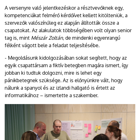
A versenyre való jelentkezéskor a résztvevőknek egy,
kompetenciákat felmérő kérdőívet kellett kitölteniük, a
szervezők valószínűleg ez alapján állították össze a
csapatokat. Az alakulatok többségében volt olyan senior
tag is, mint
Mészár Zoltán
, de mindenki egyenrangú
félként vágott bele a feladat teljesítésébe.
- Megoldásunk kidolgozásában sokat segített, hogy az
egyik csapattársam a fiktív betegben magára ismert, így
jobban ki tudtuk dolgozni, mire is lehet egy
pánikbetegnek szüksége. Az is előnyünkre vált, hogy
nálunk a spanyol és az izlandi hallgató is értett az
informatikához – ismertette a szakember.