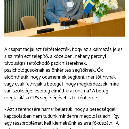
A csapat tagjai azt feltételezték, hogy az alkalmazás jelez
a szintén ezt telepítő, a közelben, néhány percnyi
távolságra tartózkodó pszichiátereknek,
pszichológusoknak és önkéntes segítőknek. Ők
eldönthetik, hogy odamennek segíteni, mentőt hívnak
vagy csak felhívják a beteget, hogy megkérdezzék, mire
van szüksége, esetleg elmúlt-e a rohama? A beteg
megtalálása GPS segítségével is történhetne.
- Azt szerencsére hamar beláttuk, hogy a betegséggel
kapcsolatban nem tudunk mindenre megoldást adni, így
egy részproblémát kell kiemelnünk és arra fókuszálni. A