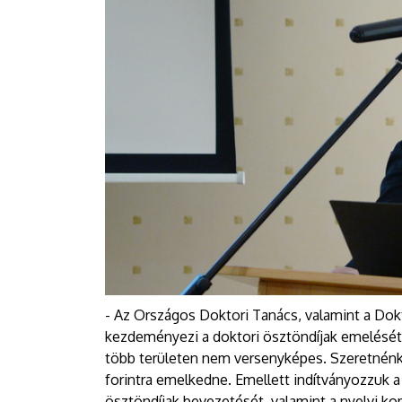
- Az Országos Doktori Tanács, valamint a D
kezdeményezi a doktori ösztöndíjak emelését,
több területen nem versenyképes. Szeretnénk, 
forintra emelkedne. Emellett indítványozzuk 
ösztöndíjak bevezetését, valamint a nyelvi k