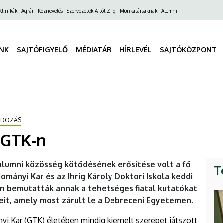
ő
Klinikák
Agrár
Köznevelés
Szervezetek A-tól Z-ig
Munkatársaknak
Alumni
gáció
INK
SAJTÓFIGYELŐ
MÉDIATÁR
HÍRLEVÉL
SAJTÓKÖZPONT
NDOZÁS
 GTK-n
alumni közösség kötődésének erősítése volt a fő
T
ányi Kar és az Ihrig Károly Doktori Iskola keddi
n bemutatták annak a tehetséges fiatal kutatókat
it, amely most zárult le a Debreceni Egyetemen.
i Kar (GTK) életében mindig kiemelt szerepet játszott