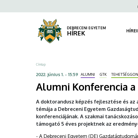
Alumni
Ugrás
Fels
a
navi
Konferencia
tartalomra
a
DEBRECENI EGYETEM
HÍRE
HÍREK
GTK-
n
Morzsa
Címlap
|
2022. június 1. - 15:59
ALUMNI
GTK
TEHETSÉGGO
DEBRECENI
Alumni Konferencia a
EGYETEM
A doktorandusz képzés fejlesztése és az 
témája a Debreceni Egyetem Gazdaságtudom
konferenciájának. A szakmai tanácskozáso
támogató 5 éves projektnek az eredménye
- A Debreceni Egyetem (DE) Gazdatágtudomány