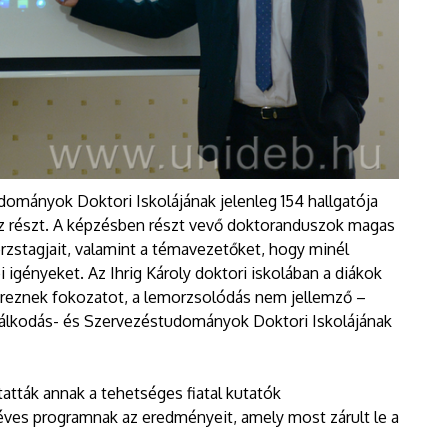
dományok Doktori Iskolájának jelenleg 154 hallgatója
sz részt. A képzésben részt vevő doktoranduszok magas
rzstagjait, valamint a témavezetőket, hogy minél
i igényeket. Az Ihrig Károly doktori iskolában a diákok
zereznek fokozatot, a lemorzsolódás nem jellemző –
zdálkodás- és Szervezéstudományok Doktori Iskolájának
tták annak a tehetséges fiatal kutatók
éves programnak az eredményeit, amely most zárult le a