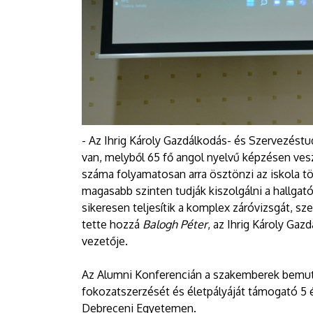
- Az Ihrig Károly Gazdálkodás- és Szervezéstu
van, melyből 65 fő angol nyelvű képzésen ve
száma folyamatosan arra ösztönzi az iskola tö
magasabb szinten tudják kiszolgálni a hallgató
sikeresen teljesítik a komplex záróvizsgát, s
tette hozzá
Balogh Péter
, az Ihrig Károly Ga
vezetője.
Az Alumni Konferencián a szakemberek bemuta
fokozatszerzését és életpályáját támogató 5 
Debreceni Egyetemen.