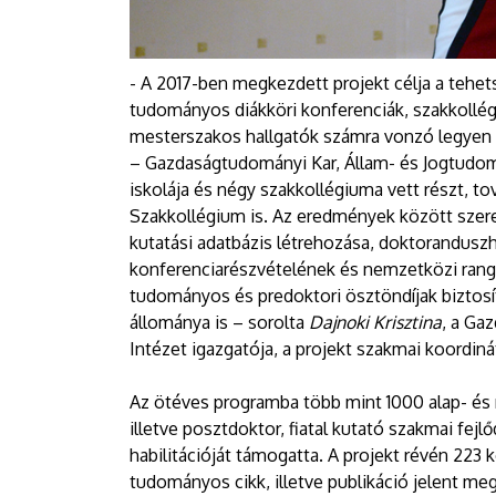
- A 2017-ben megkezdett projekt célja a tehe
tudományos diákköri konferenciák, szakkollé
mesterszakos hallgatók számra vonzó legyen 
– Gazdaságtudományi Kar, Állam- és Jogtudom
iskolája és négy szakkollégiuma vett részt, to
Szakkollégium is. Az eredmények között szere
kutatási adatbázis létrehozása, doktorandusz
konferenciarészvételének és nemzetközi ran
tudományos és predoktori ösztöndíjak biztosí
állománya is – sorolta
Dajnoki Krisztina
, a Ga
Intézet igazgatója, a projekt szakmai koordiná
Az ötéves programba több mint 1000 alap- és 
illetve posztdoktor, fiatal kutató szakmai fejl
habilitációját támogatta. A projekt révén 223
tudományos cikk, illetve publikáció jelent meg