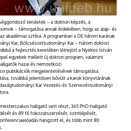
tséggondozó területek – a doktori képzés, a
giumok – támogatása annak érdekében, hogy az alap- és
az akadémiai szféra. A programban a DE három karának
ányi Kar, Bölcsészettudományi Kar – három doktori
vábbá a fejlesztés keretében létrejött a Nyirkos István
pel egyebek mellett új doktori program, valamint
hallgatók hazai és nemzetközi
gos publikációk megjelentetésének támogatása,
tása, továbbá jelentősen bővült a karok könyvtárának
zdaságtudományi Kar Vezetés-és Szervezéstudományi
tora.
mesterszakos hallgató vett részt, 365 PhD-hallgató
ődését és 89 fő fokozatszerzését, szintlépését,
 konferenciaelőadás hangzott el, és több mint 80
.