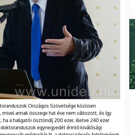
oktoranduszok Országos Szövetsége közösen
 mivel annak összege hat éve nem változott, és így
ha a hallgatói ösztöndíj 200 ezer, illetve 240 ezer
a doktoranduszok egynegyedét érintő kiválósági
ompetenciák módosítását, a doktori képzés feltétekének