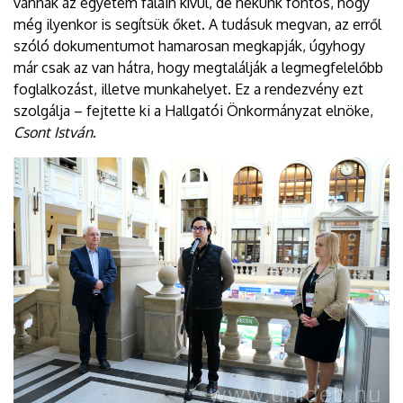
vannak az egyetem falain kívül, de nekünk fontos, hogy
még ilyenkor is segítsük őket. A tudásuk megvan, az erről
szóló dokumentumot hamarosan megkapják, úgyhogy
már csak az van hátra, hogy megtalálják a legmegfelelőbb
foglalkozást, illetve munkahelyet. Ez a rendezvény ezt
szolgálja – fejtette ki a Hallgatói Önkormányzat elnöke,
Csont István
.