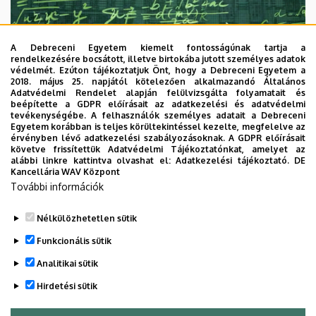
A Debreceni Egyetem kiemelt fontosságúnak tartja a
rendelkezésére bocsátott, illetve birtokába jutott személyes adatok
védelmét. Ezúton tájékoztatjuk Önt, hogy a Debreceni Egyetem a
2018. május 25. napjától kötelezően alkalmazandó Általános
Adatvédelmi Rendelet alapján felülvizsgálta folyamatait és
2026. augusztus 7.
beépítette a GDPR előírásait az adatkezelési és adatvédelmi
Univerzum: A Debreceni Egyetem
tevékenységébe. A felhasználók személyes adatait a Debreceni
Egyetem korábban is teljes körültekintéssel kezelte, megfelelve az
titkos receptjei
érvényben lévő adatkezelési szabályozásoknak. A GDPR előírásait
követve frissítettük Adatvédelmi Tájékoztatónkat, amelyet az
alábbi linkre kattintva olvashat el:
Adatkezelési tájékoztató.
DE
KUTATÁS
TUDOMÁNY
Kancellária WAV Központ
További információk
Nélkülözhetetlen sütik
Funkcionális sütik
Analitikai sütik
Hirdetési sütik