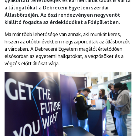
gyakorlati lehetőségek és karriertanácsadás is várta
a látogatókat a Debreceni Egyetem szerdai
Állásbörzéjén. Az őszi rendezvényen negyvenöt
kiállító fogadta az érdeklődőket a Főépületben.
Ma már több lehetősége van annak, aki munkát keres,
hiszen az utóbbi években megszaporodtak az állásbörzék
a városban. A Debreceni Egyetem magától értetődően
elsősorban az egyetemi hallgatókat, a végzősöket és a
végzés előtt állókat várja.