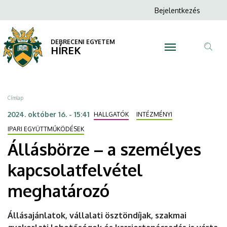
Állásbörze
Ugrás
Anonim
Bejelentkezés
a
N
Felhasználói
–
tartalomra
fiók
DEBRECENI EGYETEM
a
HÍREK
menüje
Tar
személyes
ker
kapcsolatfelvétel
Morzsa
Címlap
meghatározó
2024. október 16. - 15:41
HALLGATÓK
INTÉZMÉNYI
|
IPARI EGYÜTTMŰKÖDÉSEK
Állásbörze – a személyes
DEBRECENI
kapcsolatfelvétel
EGYETEM
meghatározó
Állásajánlatok, vállalati ösztöndíjak, szakmai