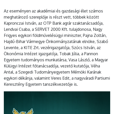
Az eseményen az akadémiai és gazdasági élet számos
meghatározó szereplője is részt vett, többek között
Kapronczai István, az OTP Bank agrár szaktanácsadója,
Lendvai Csaba, a SERVET 2000 Kft. tulajdonosa, Nagy
Frigyes egykori földművelésügyi miniszter, Pajna Zoltán,
Hajdú-Bihar Vármegye Önkormányzatának elnöke, Szabó
Levente, a KITE Zrt. vezérigazgatója, Szűcs István, az
Ökonómia Intézet igazgatója, Tobak Júlia, a Pannon
Egyetem tudományos munkatársa, Vasa László, a Magyar
Külügyi Intézet főtanácsadója, vezető kutatója, Véha
Antal, a Szegedi Tudományegyetem Mérnöki Karának
egykori dékánja, valamint Veres Edit, a nagyváradi Partiumi
Keresztény Egyetem tanszékvezetője is.