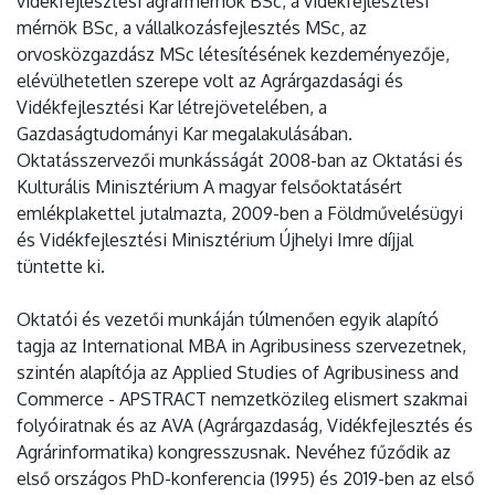
vidékfejlesztési agrármérnök BSc, a vidékfejlesztési
mérnök BSc, a vállalkozásfejlesztés MSc, az
orvosközgazdász MSc létesítésének kezdeményezője,
elévülhetetlen szerepe volt az Agrárgazdasági és
Vidékfejlesztési Kar létrejövetelében, a
Gazdaságtudományi Kar megalakulásában.
Oktatásszervezői munkásságát 2008-ban az Oktatási és
Kulturális Minisztérium A magyar felsőoktatásért
emlékplakettel jutalmazta, 2009-ben a Földművelésügyi
és Vidékfejlesztési Minisztérium Újhelyi Imre díjjal
tüntette ki.
Oktatói és vezetői munkáján túlmenően egyik alapító
tagja az International MBA in Agribusiness szervezetnek,
szintén alapítója az Applied Studies of Agribusiness and
Commerce - APSTRACT nemzetközileg elismert szakmai
folyóiratnak és az AVA (Agrárgazdaság, Vidékfejlesztés és
Agrárinformatika) kongresszusnak. Nevéhez fűződik az
első országos PhD-konferencia (1995) és 2019-ben az első