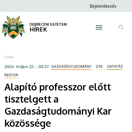
Alapító
Ugrás
Anonim
Bejelentkezés
a
N
Felhasználói
professzor
tartalomra
fiók
DEBRECENI EGYETEM
előtt
HÍREK
menüje
Tar
tisztelgett
ker
a
Morzsa
Címlap
Gazdaságtudományi
2026. május 22. - 08:27
GAZDASÁGTUDOMÁNY
GTK
OKTATÁS
Kar
REKTOR
Alapító professzor előtt
közössége
tisztelgett a
|
Gazdaságtudományi Kar
DEBRECENI
közössége
EGYETEM