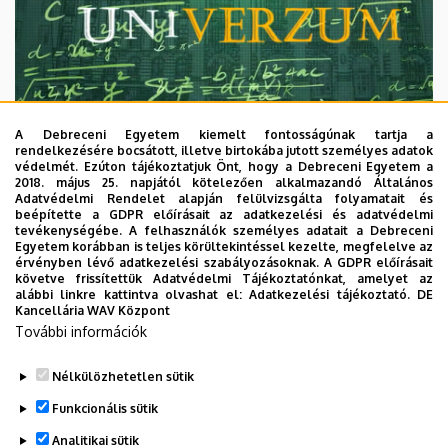
A Debreceni Egyetem kiemelt fontosságúnak tartja a
rendelkezésére bocsátott, illetve birtokába jutott személyes adatok
védelmét. Ezúton tájékoztatjuk Önt, hogy a Debreceni Egyetem a
2018. május 25. napjától kötelezően alkalmazandó Általános
Adatvédelmi Rendelet alapján felülvizsgálta folyamatait és
2026. augusztus 7.
beépítette a GDPR előírásait az adatkezelési és adatvédelmi
Univerzum: A Debreceni Egyetem
tevékenységébe. A felhasználók személyes adatait a Debreceni
Egyetem korábban is teljes körültekintéssel kezelte, megfelelve az
titkos receptjei
érvényben lévő adatkezelési szabályozásoknak. A GDPR előírásait
követve frissítettük Adatvédelmi Tájékoztatónkat, amelyet az
alábbi linkre kattintva olvashat el:
Adatkezelési tájékoztató.
DE
KUTATÁS
TUDOMÁNY
Kancellária WAV Központ
További információk
Nélkülözhetetlen sütik
Funkcionális sütik
Analitikai sütik