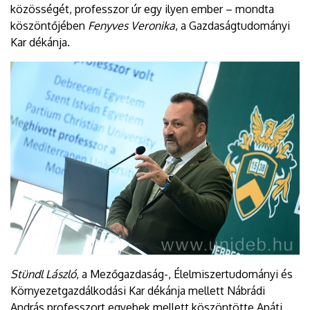
közösségét, professzor úr egy ilyen ember – mondta
köszöntőjében
Fenyves Veronika
, a Gazdaságtudományi
Kar dékánja.
Stündl László
, a Mezőgazdaság-, Élelmiszertudományi és
Környezetgazdálkodási Kar dékánja mellett Nábrádi
András professzort egyebek mellett köszöntötte Apáti