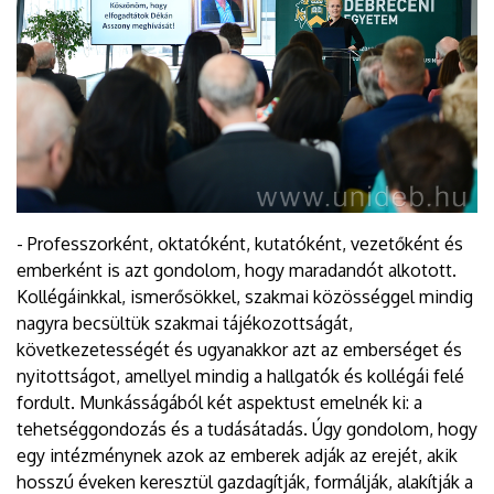
- Professzorként, oktatóként, kutatóként, vezetőként és
emberként is azt gondolom, hogy maradandót alkotott.
Kollégáinkkal, ismerősökkel, szakmai közösséggel mindig
nagyra becsültük szakmai tájékozottságát,
következetességét és ugyanakkor azt az emberséget és
nyitottságot, amellyel mindig a hallgatók és kollégái felé
fordult. Munkásságából két aspektust emelnék ki: a
tehetséggondozás és a tudásátadás. Úgy gondolom, hogy
egy intézménynek azok az emberek adják az erejét, akik
hosszú éveken keresztül gazdagítják, formálják, alakítják a