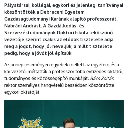
Pályatársai, kollégái, egykori és jelenlegi tanítványai
köszöntötték a Debreceni Egyetem
Gazdaságtudományi Karának alapító professzorát,
Nábrádi Andrást. A Gazdálkodás- és
Szervezéstudományok Doktori Iskola leköszönő
vezetője szerint csakis az elődök tisztelete adja
meg a jogot, hogy jól neveljük, a múlt tisztelete
pedig, hogy a jövőt jól építsük.
Az ünnepi eseményen egyebek mellett az egyetem és a
kar vezetői méltatták a professzor több évtizedes oktatói,
tudományos és közösségépítő munkáját.
Bács Zoltán
rektor személyes hangvételű beszédben köszöntötte
egykori oktatóját.