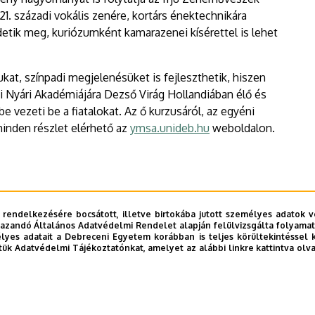
1. századi vokális zenére, kortárs énektechnikára
etik meg, kuriózumként kamarazenei kísérettel is lehet
kat, színpadi megjelenésüket is fejleszthetik, hiszen
 Nyári Akadémiájára Dezső Virág Hollandiában élő és
 vezeti be a fiatalokat. Az ő kurzusáról, az egyéni
minden részlet elérhető az
ymsa.unideb.hu
weboldalon.
 rendelkezésére bocsátott, illetve birtokába jutott személyes adatok v
azandó Általános Adatvédelmi Rendelet alapján felülvizsgálta folyamata
yes adatait a Debreceni Egyetem korábban is teljes körültekintéssel 
tük Adatvédelmi Tájékoztatónkat, amelyet az alábbi linkre kattintva olv