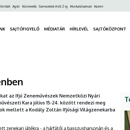
ő
Klinikák
Agrár
Köznevelés
Szervezetek A-tól Z-ig
Munkatársaknak
Alumni
gáció
INK
SAJTÓFIGYELŐ
MÉDIATÁR
HÍRLEVÉL
SAJTÓKÖZPONT
enben
lokat az Ifjú Zeneművészek Nemzetközi Nyári
T
észeti Kara július 15-24. között rendezi meg
 mellett a Kodály Zoltán Ifjúsági Világzenekarba
t zenekari játékra - a hárfától a basszusharsonán és a