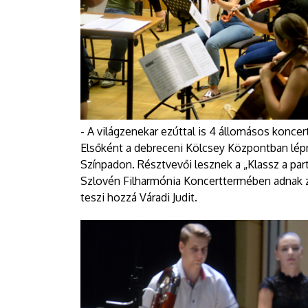
- A világzenekar ezúttal is 4 állomásos koncer
Elsőként a debreceni Kölcsey Központban lépn
Színpadon. Résztvevői lesznek a „Klassz a par
Szlovén Filharmónia Koncerttermében adnak z
teszi hozzá Váradi Judit.