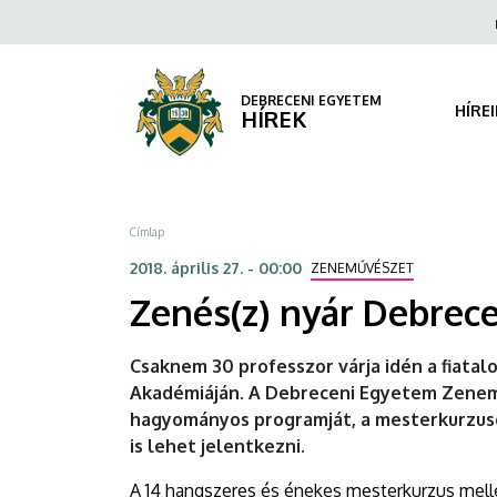
Zenés(z)
Ugrás
Fels
a
navi
nyár
tartalomra
Debrecenben
DEBRECENI EGYETEM
HÍRE
HÍREK
|
DEBRECENI
Morzsa
Címlap
EGYETEM
2018. április 27. - 00:00
ZENEMŰVÉSZET
Zenés(z) nyár Debrec
Csaknem 30 professzor várja idén a fiata
Akadémiáján. A Debreceni Egyetem Zeneműv
hagyományos programját, a mesterkurzusok
is lehet jelentkezni.
A 14 hangszeres és énekes mesterkurzus mellet