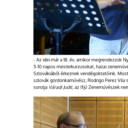
- Az idei már a 18. év, amikor megrendezzük N
5-10 napos mesterkurzusokat, hazai zeneműv
Szlovákiából érkeznek vendégoktatóink. Most
szlovák gordonkaművész, Rodrigo Perez Vila s
sorolja
Váradi Judit
, az Ifjú Zeneművészek ne