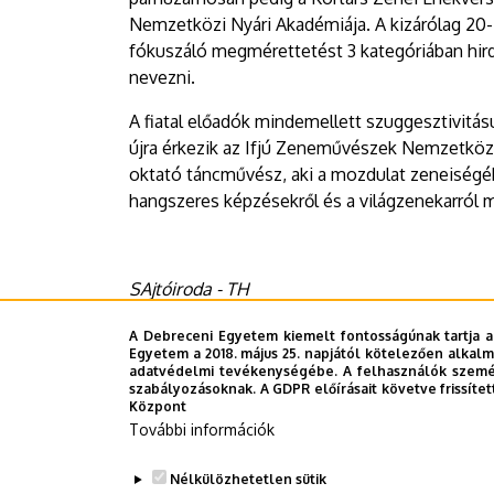
Nemzetközi Nyári Akadémiája. A kizárólag 20-2
fókuszáló megmérettetést 3 kategóriában hird
nevezni.
A fiatal előadók mindemellett szuggesztivitásu
újra érkezik az Ifjú Zeneművészek Nemzetközi
oktató táncművész, aki a mozdulat zeneiségébe
hangszeres képzésekről és a világzenekarról 
SAjtóiroda - TH
A Debreceni Egyetem kiemelt fontosságúnak tartja a
Egyetem a 2018. május 25. napjától kötelezően alkalm
adatvédelmi tevékenységébe. A felhasználók személ
szabályozásoknak. A GDPR előírásait követve frissítet
Központ
További információk
Last update:
2021. 11. 22. 14:17
Nélkülözhetetlen sütik