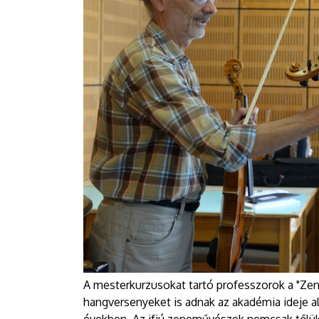
A mesterkurzusokat tartó professzorok a "Ze
hangversenyeket is adnak az akadémia ideje a
években. Az ifjú zeneművészek nemcsak tőlük