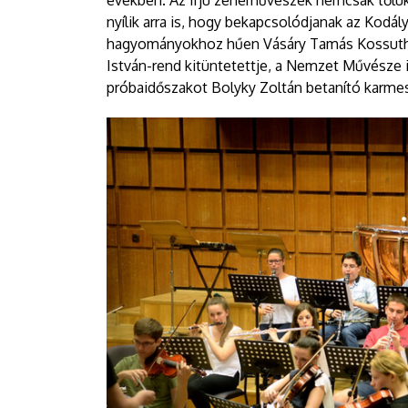
nyílik arra is, hogy bekapcsolódjanak az Kodál
hagyományokhoz hűen Vásáry Tamás Kossuth-
István-rend kitüntetettje, a Nemzet Művésze ir
próbaidőszakot Bolyky Zoltán betanító karme