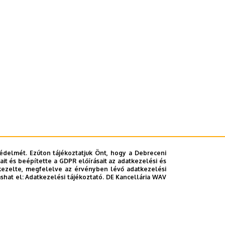
édelmét. Ezúton tájékoztatjuk Önt, hogy a Debreceni
it és beépítette a GDPR előírásait az adatkezelési és
kezelte, megfelelve az érvényben lévő adatkezelési
ashat el:
Adatkezelési tájékoztató.
DE Kancellária WAV