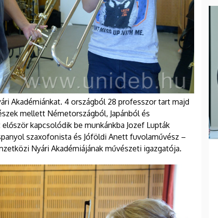
yári Akadémiánkat. 4 országból 28 professzor tart majd
észek mellett Németországból, Japánból és
 először kapcsolódik be munkánkba Jozef Lupták
panyol szaxofonista és Jóföldi Anett fuvolaművész –
mzetközi Nyári Akadémiájának művészeti igazgatója.