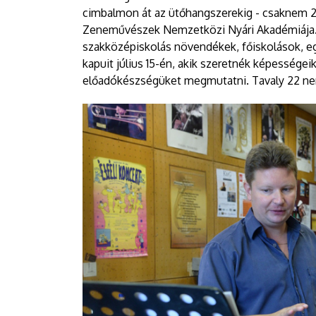
cimbalmon át az ütőhangszerekig - csaknem 20 
Zeneművészek Nemzetközi Nyári Akadémiája. 
szakközépiskolás növendékek, főiskolások, egy
kapuit július 15-én, akik szeretnék képességeik
előadókészségüket megmutatni. Tavaly 22 nemz