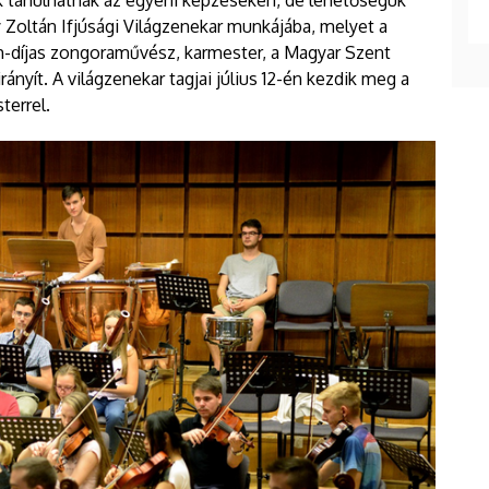
y Zoltán Ifjúsági Világzenekar munkájába, melyet a
díjas zongoraművész, karmester, a Magyar Szent
ányít. A világzenekar tagjai július 12-én kezdik meg a
sterrel.