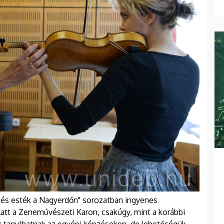
nés esték a Nagyerdőn" sorozatban ingyenes
latt a Zeneművészeti Karon, csakúgy, mint a korábbi
 tanulhatnak az egyéni képzéseken, de lehetőségük