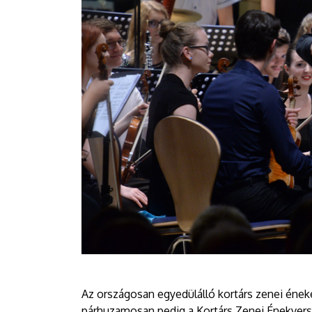
Az országosan egyedülálló kortárs zenei ének
párhuzamosan pedig a Kortárs Zenei Énekvers