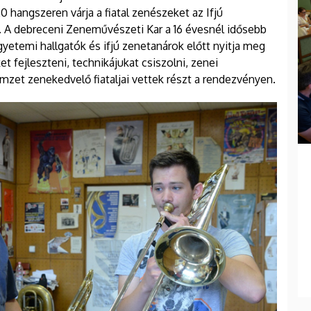
hangszeren várja a fiatal zenészeket az Ifjú
A debreceni Zeneművészeti Kar a 16 évesnél idősebb
etemi hallgatók és ifjú zenetanárok előtt nyitja meg
et fejleszteni, technikájukat csiszolni, zenei
et zenekedvelő fiataljai vettek részt a rendezvényen.