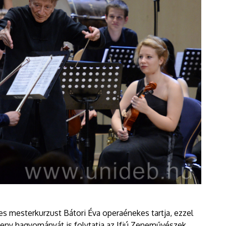
es mesterkurzust Bátori Éva operaénekes tartja, ezzel
eny hagyományát is folytatja az Ifjú Zeneművészek