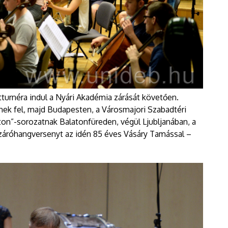
tturnéra indul a Nyári Akadémia zárását követően.
ek fel, majd Budapesten, a Városmajori Szabadtéri
ton”-sorozatnak Balatonfüreden, végül Ljubljanában, a
áróhangversenyt az idén 85 éves Vásáry Tamással –