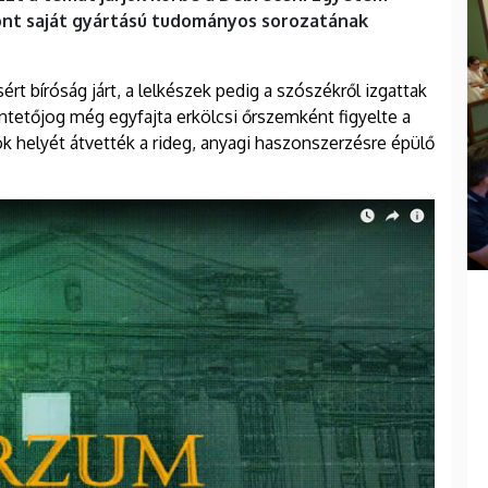
pont saját gyártású tudományos sorozatának
ért bíróság járt, a lelkészek pedig a szószékről izgattak
üntetőjog még egyfajta erkölcsi őrszemként figyelte a
 helyét átvették a rideg, anyagi haszonszerzésre épülő