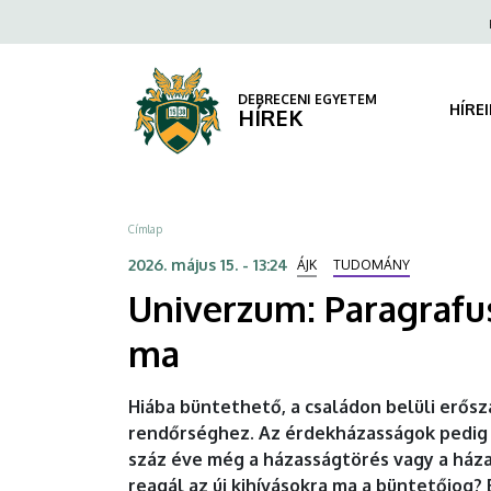
Univerzum:
Ugrás
Fels
a
navi
Paragrafusok
tartalomra
a
DEBRECENI EGYETEM
HÍRE
HÍREK
hálószobában
–
Morzsa
Címlap
A
2026. május 15. - 13:24
ÁJK
TUDOMÁNY
házasság
Univerzum: Paragrafu
védelme
ma
régen
Hiába büntethető, a családon belüli erősza
és
rendőrséghez. Az érdekházasságok pedig 
száz éve még a házasságtörés vagy a háza
ma
reagál az új kihívásokra ma a büntetőjog?