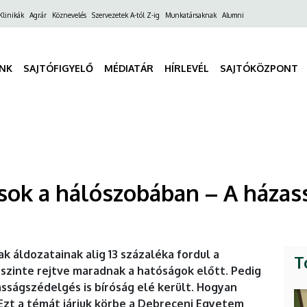
ő
Klinikák
Agrár
Köznevelés
Szervezetek A-tól Z-ig
Munkatársaknak
Alumni
gáció
INK
SAJTÓFIGYELŐ
MÉDIATÁR
HÍRLEVÉL
SAJTÓKÖZPONT
sok a hálószobában – A háza
k áldozatainak alig 13 százaléka fordul a
T
szinte rejtve maradnak a hatóságok előtt. Pedig
sságszédelgés is bíróság elé került. Hogyan
 Ezt a témát járjuk körbe a Debreceni Egyetem