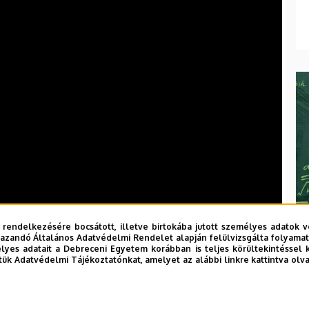
 rendelkezésére bocsátott, illetve birtokába jutott személyes adatok v
tők el.
azandó Általános Adatvédelmi Rendelet alapján felülvizsgálta folyamata
yes adatait a Debreceni Egyetem korábban is teljes körültekintéssel 
tük Adatvédelmi Tájékoztatónkat, amelyet az alábbi linkre kattintva olv