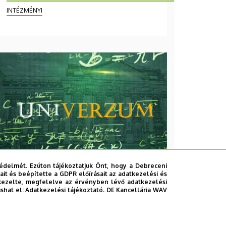
INTÉZMÉNYI
édelmét. Ezúton tájékoztatjuk Önt, hogy a Debreceni
it és beépítette a GDPR előírásait az adatkezelési és
kezelte, megfelelve az érvényben lévő adatkezelési
2026. augusztus 7.
ashat el:
Adatkezelési tájékoztató.
DE Kancellária WAV
Univerzum: A Debreceni
Egyetem titkos receptjei