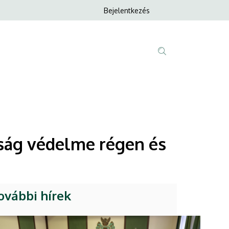
Anonim
Bejelentkezés
Nyelvvála
Felhasználói
fiók
menüje
Fő
Tartalom
navigáció
keresése
sság védelme régen és
ovábbi hírek