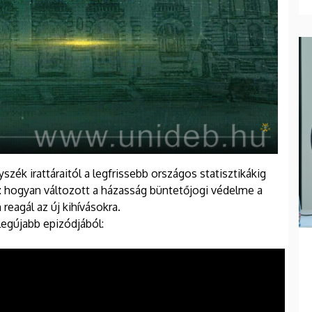
zék irattáraitól a legfrissebb országos statisztikákig
a: hogyan változott a házasság büntetőjogi védelme a
reagál az új kihívásokra.
legújabb epizódjából: