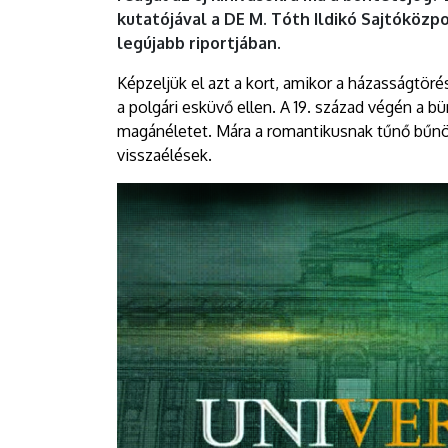
|
kutatójával a DE M. Tóth Ildikó Sajtóköz
legújabb riportjában.
DEBRECENI
Képzeljük el azt a kort, amikor a házasságtörés
EGYETEM
a polgári esküvő ellen. A 19. század végén a b
magánéletet. Mára a romantikusnak tűnő bűnök
visszaélések.