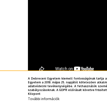
A Debreceni Egyetem kiemelt fontosságúnak tartja a
Az Univerzum további adásai
ide kattintva
érhe
Egyetem a 2018. május 25. napjától kötelezően alkalm
adatvédelmi tevékenységébe. A felhasználók személ
szabályozásoknak. A GDPR előírásait követve frissítet
Sajtóközpont-TB
Központ
További információk
Last update:
2026. 05. 15. 13:28