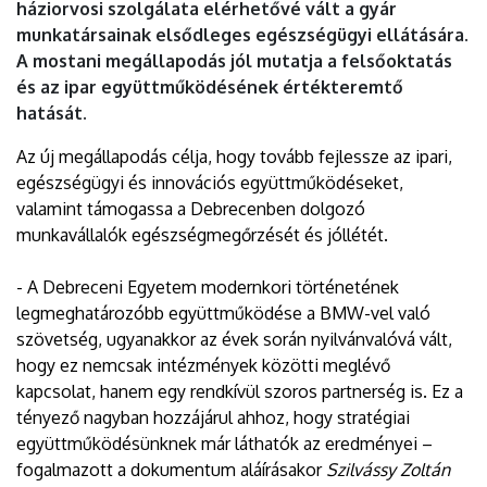
háziorvosi szolgálata elérhetővé vált a gyár
EGYETEM
munkatársainak elsődleges egészségügyi ellátására.
A mostani megállapodás jól mutatja a felsőoktatás
és az ipar együttműködésének értékteremtő
hatását.
Az új megállapodás célja, hogy tovább fejlessze az ipari,
egészségügyi és innovációs együttműködéseket,
valamint támogassa a Debrecenben dolgozó
munkavállalók egészségmegőrzését és jóllétét.
- A Debreceni Egyetem modernkori történetének
legmeghatározóbb együttműködése a BMW-vel való
szövetség, ugyanakkor az évek során nyilvánvalóvá vált,
hogy ez nemcsak intézmények közötti meglévő
kapcsolat, hanem egy rendkívül szoros partnerség is. Ez a
tényező nagyban hozzájárul ahhoz, hogy stratégiai
együttműködésünknek már láthatók az eredményei –
fogalmazott a dokumentum aláírásakor
Szilvássy Zoltán