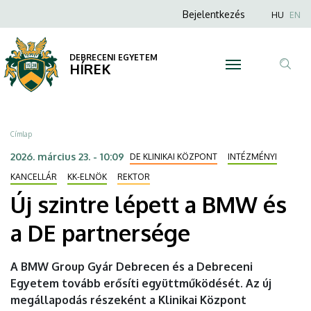
Új
Ugrás
Anonim
Nyel
Bejelentkezés
HU
EN
a
Felhasználói
szintre
tartalomra
fiók
DEBRECENI EGYETEM
lépett
HÍREK
menüje
Tar
a
ker
BMW
Morzsa
Címlap
és
2026. március 23. - 10:09
DE KLINIKAI KÖZPONT
INTÉZMÉNYI
a
KANCELLÁR
KK-ELNÖK
REKTOR
Új szintre lépett a BMW és
DE
a DE partnersége
partnersége
|
A BMW Group Gyár Debrecen és a Debreceni
Egyetem tovább erősíti együttműködését. Az új
DEBRECENI
megállapodás részeként a Klinikai Központ