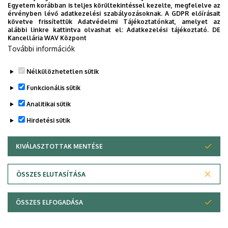
Egyetem korábban is teljes körültekintéssel kezelte, megfelelve az
Egyetem
érvényben lévő adatkezelési szabályozásoknak. A GDPR előírásait
követve frissítettük Adatvédelmi Tájékoztatónkat, amelyet az
alábbi linkre kattintva olvashat el:
Adatkezelési tájékoztató.
DE
INTÉZMÉNYI
TTK
TUDOMÁNY
Kancellária WAV Központ
További információk
Nélkülözhetetlen sütik
Funkcionális sütik
Analitikai sütik
Hirdetési sütik
KIVÁLASZTOTTAK MENTÉSE
WITHDRAW CONSENT
DEBRECENI EGYETEM
ÖSSZES ELUTASÍTÁSA
Adatvédelem
Adatvédelem
ÖSSZES ELFOGADÁSA
Copyright © 2026 Unideb