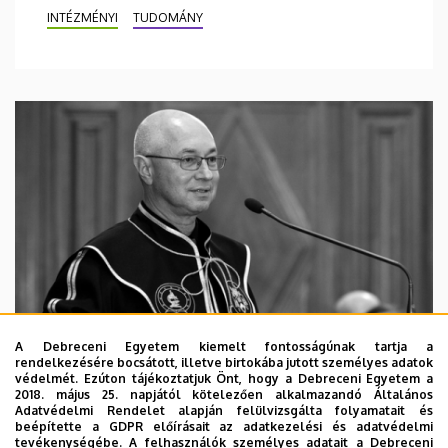
INTÉZMÉNYI
TUDOMÁNY
A Debreceni Egyetem kiemelt fontosságúnak tartja a
rendelkezésére bocsátott, illetve birtokába jutott személyes adatok
védelmét. Ezúton tájékoztatjuk Önt, hogy a Debreceni Egyetem a
2018. május 25. napjától kötelezően alkalmazandó Általános
Adatvédelmi Rendelet alapján felülvizsgálta folyamatait és
2026. augusztus 5.
beépítette a GDPR előírásait az adatkezelési és adatvédelmi
Díszdoktorát gyászolja a Debreceni
tevékenységébe. A felhasználók személyes adatait a Debreceni