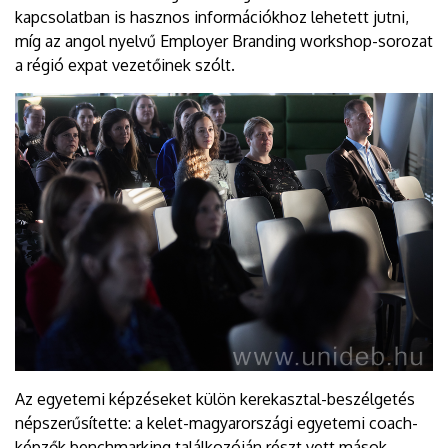
kapcsolatban is hasznos információkhoz lehetett jutni,
míg az angol nyelvű Employer Branding workshop-sorozat
a régió expat vezetőinek szólt.
Az egyetemi képzéseket külön kerekasztal-beszélgetés
népszerűsítette: a kelet-magyarországi egyetemi coach-
képzők benchmarking találkozóján részt vett mások