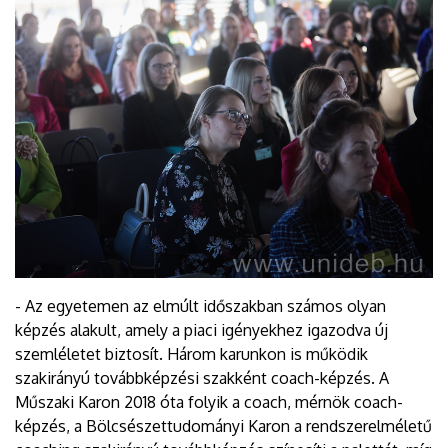
- Az egyetemen az elmúlt időszakban számos olyan
képzés alakult, amely a piaci igényekhez igazodva új
szemléletet biztosít. Három karunkon is működik
szakirányú továbbképzési szakként coach-képzés. A
Műszaki Karon 2018 óta folyik a coach, mérnök coach-
képzés, a Bölcsészettudományi Karon a rendszerelméletű