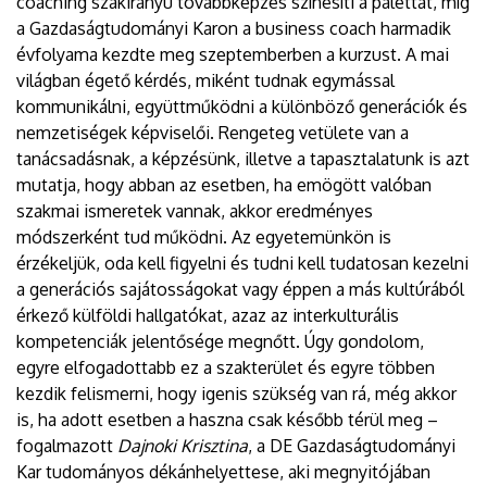
coaching szakirányú továbbképzés színesíti a palettát, míg
a Gazdaságtudományi Karon a business coach harmadik
évfolyama kezdte meg szeptemberben a kurzust. A mai
világban égető kérdés, miként tudnak egymással
kommunikálni, együttműködni a különböző generációk és
nemzetiségek képviselői. Rengeteg vetülete van a
tanácsadásnak, a képzésünk, illetve a tapasztalatunk is azt
mutatja, hogy abban az esetben, ha emögött valóban
szakmai ismeretek vannak, akkor eredményes
módszerként tud működni. Az egyetemünkön is
érzékeljük, oda kell figyelni és tudni kell tudatosan kezelni
a generációs sajátosságokat vagy éppen a más kultúrából
érkező külföldi hallgatókat, azaz az interkulturális
kompetenciák jelentősége megnőtt. Úgy gondolom,
egyre elfogadottabb ez a szakterület és egyre többen
kezdik felismerni, hogy igenis szükség van rá, még akkor
is, ha adott esetben a haszna csak később térül meg –
fogalmazott
Dajnoki Krisztina
, a DE Gazdaságtudományi
Kar tudományos dékánhelyettese, aki megnyitójában