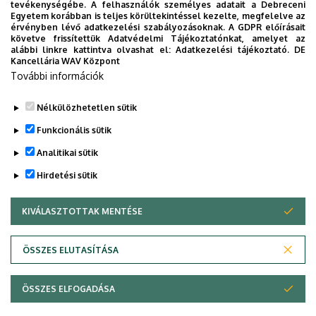
Ösztöndíj a tudományos munka
tevékenységébe. A felhasználók személyes adatait a Debreceni
Egyetem korábban is teljes körültekintéssel kezelte, megfelelve az
támogatására
érvényben lévő adatkezelési szabályozásoknak. A GDPR előírásait
követve frissítettük Adatvédelmi Tájékoztatónkat, amelyet az
alábbi linkre kattintva olvashat el:
Adatkezelési tájékoztató.
DE
INTÉZMÉNYI
TUDOMÁNY
Kancellária WAV Központ
További információk
Nélkülözhetetlen sütik
Funkcionális sütik
Analitikai sütik
Hirdetési sütik
KIVÁLASZTOTTAK MENTÉSE
WITHDRAW CONSENT
DEBRECENI EGYETEM
ÖSSZES ELUTASÍTÁSA
Adatvédelem
Adatvédelem
ÖSSZES ELFOGADÁSA
Copyright © 2026 Unideb