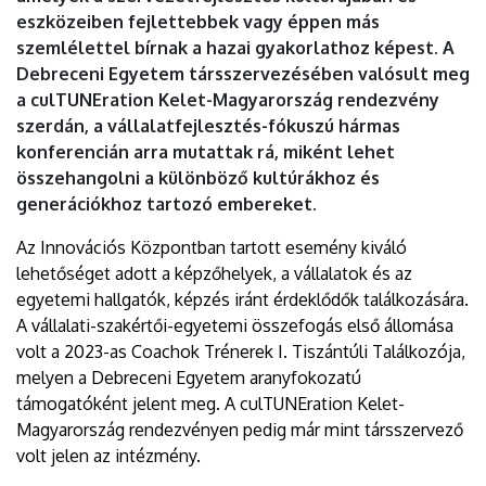
EGYETEM
eszközeiben fejlettebbek vagy éppen más
szemlélettel bírnak a hazai gyakorlathoz képest. A
Debreceni Egyetem társszervezésében valósult meg
a culTUNEration Kelet-Magyarország rendezvény
szerdán, a vállalatfejlesztés-fókuszú hármas
konferencián arra mutattak rá, miként lehet
összehangolni a különböző kultúrákhoz és
generációkhoz tartozó embereket.
Az Innovációs Központban tartott esemény kiváló
lehetőséget adott a képzőhelyek, a vállalatok és az
egyetemi hallgatók, képzés iránt érdeklődők találkozására.
A vállalati-szakértői-egyetemi összefogás első állomása
volt a 2023-as Coachok Trénerek I. Tiszántúli Találkozója,
melyen a Debreceni Egyetem aranyfokozatú
támogatóként jelent meg. A culTUNEration Kelet-
Magyarország rendezvényen pedig már mint társszervező
volt jelen az intézmény.