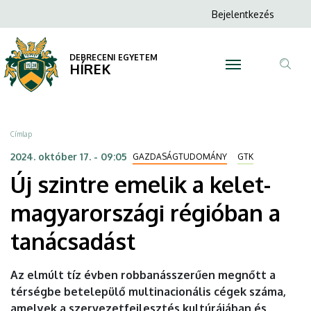
Új
Ugrás
Anonim
Bejelentkezés
a
N
Felhasználói
szintre
tartalomra
fiók
DEBRECENI EGYETEM
emelik
HÍREK
menüje
Tar
a
ker
kelet-
Morzsa
Címlap
magyarországi
2024. október 17. - 09:05
GAZDASÁGTUDOMÁNY
GTK
Új szintre emelik a kelet-
régióban
magyarországi régióban a
a
tanácsadást
tanácsadást
|
Az elmúlt tíz évben robbanásszerűen megnőtt a
térségbe betelepülő multinacionális cégek száma,
DEBRECENI
amelyek a szervezetfejlesztés kultúrájában és