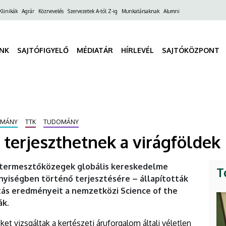
ő
Klinikák
Agrár
Köznevelés
Szervezetek A-tól Z-ig
Munkatársaknak
Alumni
gáció
INK
SAJTÓFIGYELŐ
MÉDIATÁR
HÍRLEVÉL
SAJTÓKÖZPONT
OMÁNY
TTK
TUDOMÁNY
terjeszthetnek a virágföldek
ó termesztőközegek globális kereskedelme
T
yiségben történő terjesztésére – állapították
tás eredményeit a nemzetközi Science of the
ák.
t vizsgáltak a kertészeti áruforgalom általi véletlen