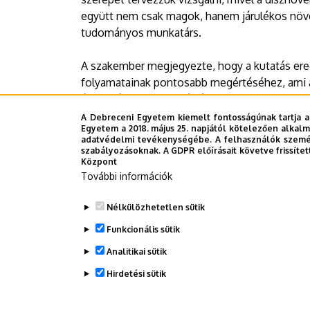
együtt nem csak magok, hanem járulékos növén
tudományos munkatárs.
A szakember megjegyezte, hogy a kutatás ere
folyamatainak pontosabb megértéséhez, ami a 
átalakítás növekvő mértéke miatt egyre nagyo
A Debreceni Egyetem kiemelt fontosságúnak tartja a
Fotók: Sonkoly Judit
Egyetem a 2018. május 25. napjától kötelezően alkalm
adatvédelmi tevékenységébe. A felhasználók személ
szabályozásoknak. A GDPR előírásait követve frissítet
Sajtóiroda - TPL
Központ
További információk
Last update:
2022. 03. 09. 13:30
Nélkülözhetetlen sütik
Funkcionális sütik
Megosztás
Analitikai sütik
Hirdetési sütik
WITHDRAW CONSENT