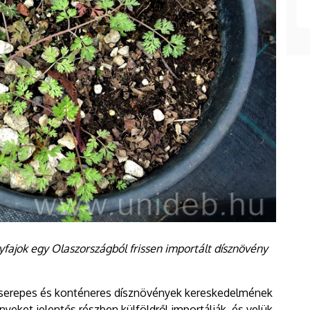
fajok egy Olaszországból frissen importált dísznövény
 cserepes és konténeres dísznövények kereskedelmének
nyeket jelentős részben külföldről importálják, és velük