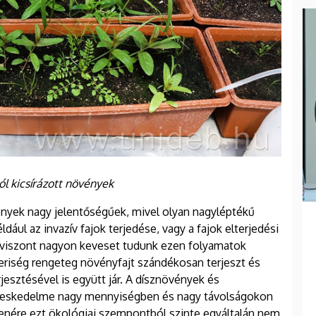
ól kicsírázott növények
ények nagy jelentőségűek, mivel olyan nagyléptékű
dául az invazív fajok terjedése, vagy a fajok elterjedési
, viszont nagyon keveset tudunk ezen folyamatok
eriség rengeteg növényfajt szándékosan terjeszt és
jesztésével is együtt jár. A dísznövények és
ereskedelme nagy mennyiségben és nagy távolságokon
lenére ezt ökológiai szempontból szinte egyáltalán nem