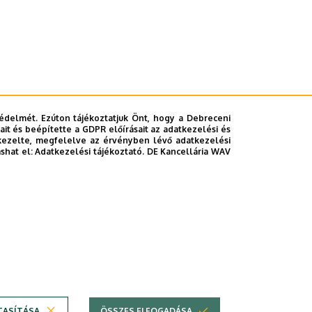
édelmét. Ezúton tájékoztatjuk Önt, hogy a Debreceni
it és beépítette a GDPR előírásait az adatkezelési és
kezelte, megfelelve az érvényben lévő adatkezelési
ashat el:
Adatkezelési tájékoztató.
DE Kancellária WAV
TASÍTÁSA
ÖSSZES ELFOGADÁSA