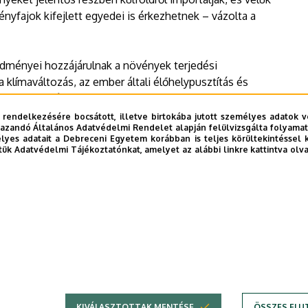
yfajok kifejlett egyedei is érkezhetnek – vázolta a
dményei hozzájárulnak a növények terjedési
klímaváltozás, az ember általi élőhelypusztítás és
bb jelentőségű.
 rendelkezésére bocsátott, illetve birtokába jutott személyes adatok v
azandó Általános Adatvédelmi Rendelet alapján felülvizsgálta folyamata
yes adatait a Debreceni Egyetem korábban is teljes körültekintéssel 
tük Adatvédelmi Tájékoztatónkat, amelyet az alábbi linkre kattintva olv
KIVÁLASZTOTTAK MENTÉSE
ÖSSZES ELU