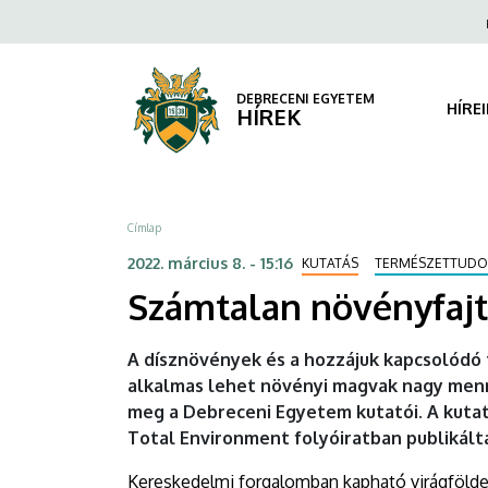
Számtalan
Ugrás
Fels
a
navi
növényfajt
tartalomra
terjeszthetnek
DEBRECENI EGYETEM
HÍRE
HÍREK
a
virágföldek
Morzsa
Címlap
|
2022. március 8. - 15:16
KUTATÁS
TERMÉSZETTUD
DEBRECENI
Számtalan növényfajt 
EGYETEM
A dísznövények és a hozzájuk kapcsolód
alkalmas lehet növényi magvak nagy menn
meg a Debreceni Egyetem kutatói. A kuta
Total Environment folyóiratban publikált
Kereskedelmi forgalomban kapható virágföldeke