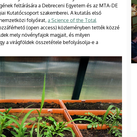
égének feltárására a Debreceni Egyetem és az MTA-DE
iai Kutatócsoport szakemberei. A kutatás első
nemzetközi folyóirat,
a Science of the Total
hozzáférhető (open access) közleményben tették közzé
ldek mely növényfajok magjait, és milyen
gy a virágföldek összetétele befolyásolja-e a