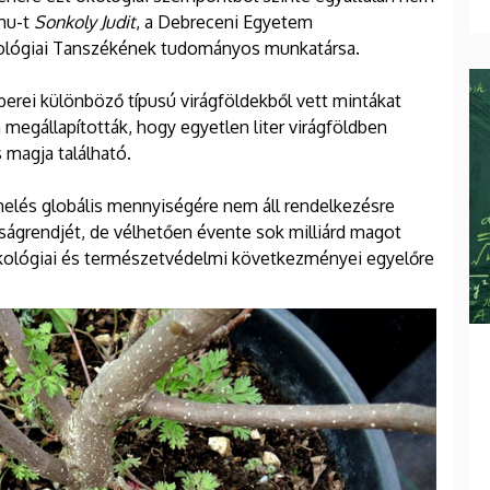
.hu-t
Sonkoly Judit
, a Debreceni Egyetem
ológiai Tanszékének tudományos munkatársa.
rei különböző típusú virágföldekből vett mintákat
n megállapították, hogy egyetlen liter virágföldben
 magja található.
rmelés globális mennyiségére nem áll rendelkezésre
ságrendjét, de vélhetően évente sok milliárd magot
ökológiai és természetvédelmi következményei egyelőre