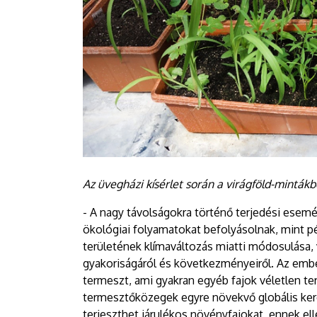
Az üvegházi kísérlet során a virágföld-mintákb
- A nagy távolságokra történő terjedési esem
ökológiai folyamatokat befolyásolnak, mint pél
területének klímaváltozás miatti módosulása
gyakoriságáról és következményeiről. Az emb
termeszt, ami gyakran egyéb fajok véletlen ter
termesztőközegek egyre növekvő globális k
terjeszthet járulékos növényfajokat, ennek el