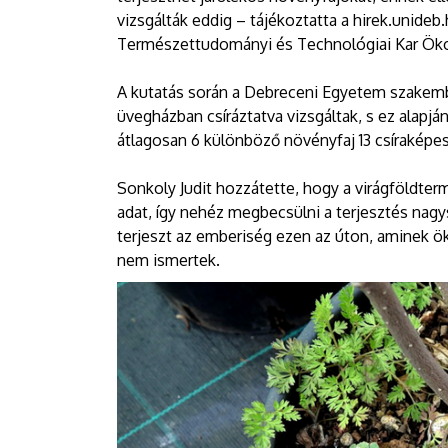
vizsgálták eddig – tájékoztatta a hirek.unideb
Természettudományi és Technológiai Kar Ök
A kutatás során a Debreceni Egyetem szakembe
üvegházban csíráztatva vizsgáltak, s ez alapjá
átlagosan 6 különböző növényfaj 13 csíraképes
Sonkoly Judit hozzátette, hogy a virágföldte
adat, így nehéz megbecsülni a terjesztés nagy
terjeszt az emberiség ezen az úton, aminek 
nem ismertek.