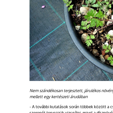
Nem szándékosan terjesztett, járulékos növény
mellett egy kertészeti árudában
- A további kutatások során többek között a
szerepét tervezzük vizsgálni, mivel a dísznövé