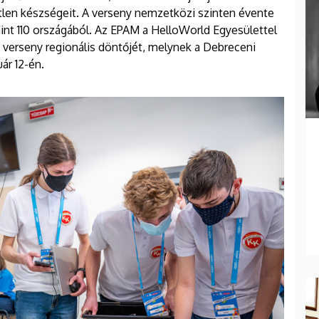
len készségeit. A verseny nemzetközi szinten évente
int 110 országából. Az EPAM a HelloWorld Egyesülettel
verseny regionális döntőjét, melynek a Debreceni
ár 12-én.