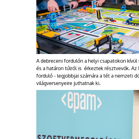
A debreceni fordulón a helyi csapatokon kívü
és a határon túlról is érkeztek résztvevők. Az 
forduló - legjobbjai számára a tét a nemzeti 
világversenyeire juthatnak ki.