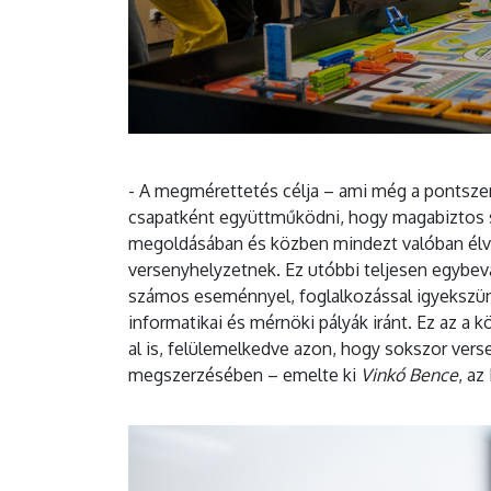
- A megmérettetés célja – ami még a pontszer
csapatként együttműködni, hogy magabiztos s
megoldásában és közben mindezt valóban élve
versenyhelyzetnek. Ez utóbbi teljesen egybe
számos eseménnyel, foglalkozással igyekszün
informatikai és mérnöki pályák iránt. Ez az a
al is, felülemelkedve azon, hogy sokszor ver
megszerzésében – emelte ki
Vinkó Bence
, a