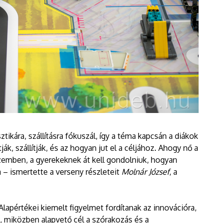
ztikára, szállításra fókuszál, így a téma kapcsán a diákok
k, szállítják, és az hogyan jut el a céljához. Ahogy nő a
zemben, a gyerekeknek át kell gondolniuk, hogyan
a – ismertette a verseny részleteit
Molnár József
, a
apértékei kiemelt figyelmet fordítanak az innovációra,
a, miközben alapvető cél a szórakozás és a