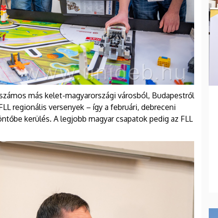
l számos más kelet-magyarországi városból, Budapestről
FLL regionális versenyek – így a februári, debreceni
döntőbe kerülés. A legjobb magyar csapatok pedig az FLL