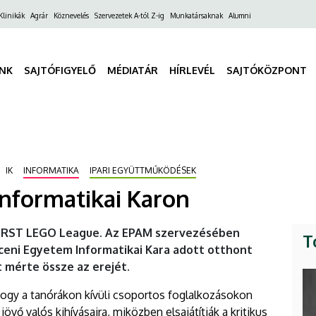
ő
Klinikák
Agrár
Köznevelés
Szervezetek A-tól Z-ig
Munkatársaknak
Alumni
gáció
INK
SAJTÓFIGYELŐ
MÉDIATÁR
HÍRLEVÉL
SAJTÓKÖZPONT
IK
INFORMATIKA
IPARI EGYÜTTMŰKÖDÉSEK
Informatikai Karon
 FIRST LEGO League. Az EPAM szervezésében
T
ceni Egyetem Informatikai Kara adott otthont
 mérte össze az erejét.
hogy a tanórákon kívüli csoportos foglalkozásokon
jövő valós kihívásaira, miközben elsajátítják a kritikus