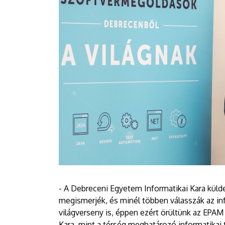
- A Debreceni Egyetem Informatikai Kara külde
megismerjék, és minél többen válasszák az info
világverseny is, éppen ezért örültünk az EPA
Kara, mint a térség meghatározó informatikai