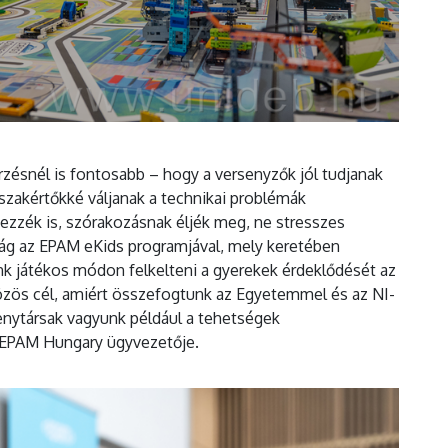
zésnél is fontosabb – hogy a versenyzők jól tudjanak
zakértőkké váljanak a technikai problémák
zzék is, szórakozásnak éljék meg, ne stresszes
vág az EPAM eKids programjával, mely keretében
k játékos módon felkelteni a gyerekek érdeklődését az
 közös cél, amiért összefogtunk az Egyetemmel és az NI-
senytársak vagyunk például a tehetségek
z EPAM Hungary ügyvezetője.