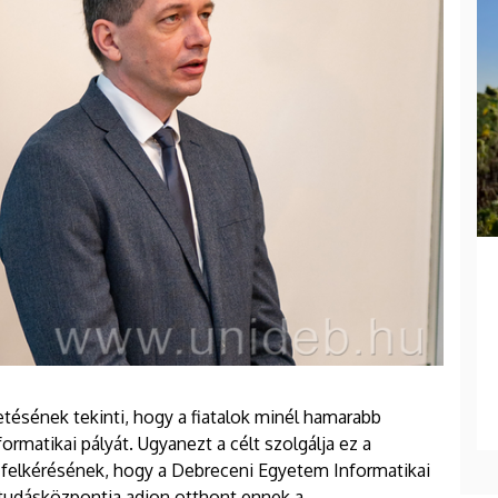
tésének tekinti, hogy a fiatalok minél hamarabb
rmatikai pályát. Ugyanezt a célt szolgálja ez a
M felkérésének, hogy a Debreceni Egyetem Informatikai
 tudásközpontja adjon otthont ennek a