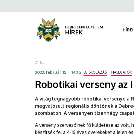
Robotikai
Ugrás
Fels
a
navi
verseny
tartalomra
az
DEBRECENI EGYETEM
HÍRE
HÍREK
Informatikai
Karon
Morzsa
Címlap
|
2022. február 15. - 14:16
BEISKOLÁZÁS
HALLGATÓK
DEBRECENI
Robotikai verseny az 
EGYETEM
A világ legnagyobb robotikai versenye a
megvalósult regionális döntőnek a Debre
szombaton. A versenyen tizennégy csapat
A verseny szervezőinek fő küldetése az volt, 
készítsék fel a 4-16 éves gyerekeket a jelen és 