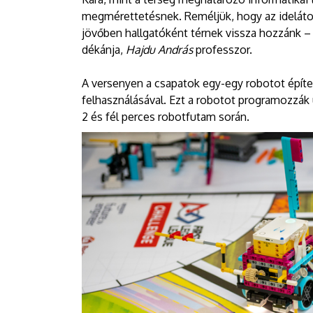
megmérettetésnek. Reméljük, hogy az ideláto
jövőben hallgatóként térnek vissza hozzánk 
dékánja,
Hajdu András
professzor.
A versenyen a csapatok egy-egy robotot épí
felhasználásával. Ezt a robotot programozzák
2 és fél perces robotfutam során.