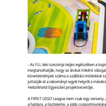
- Az FLL idei szezonja teljes egészében a logis
megtanulhatják, hogy az árukat miként válogatjá
követelmények száma a szállítási módokkal s
juttatják el a rakományt egyik helyről a másikr
HelloWorld Egyesület projektvezetője.
A FIRST LEGO League nem csak egy verseny. Al
a hatásra, a tiszteletre, a jobb csoportmunkár