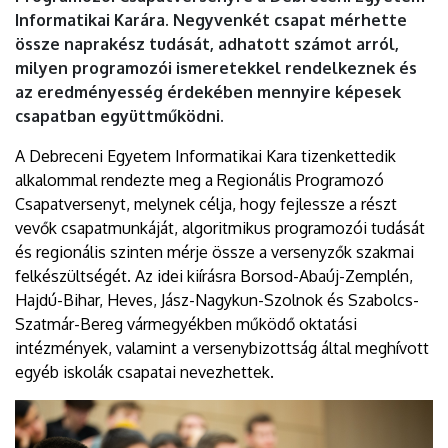
EGYETEM
Informatikai Karára. Negyvenkét csapat mérhette
össze naprakész tudását, adhatott számot arról,
milyen programozói ismeretekkel rendelkeznek és
az eredményesség érdekében mennyire képesek
csapatban együttműködni.
A Debreceni Egyetem Informatikai Kara tizenkettedik
alkalommal rendezte meg a Regionális Programozó
Csapatversenyt, melynek célja, hogy fejlessze a részt
vevők csapatmunkáját, algoritmikus programozói tudását
és regionális szinten mérje össze a versenyzők szakmai
felkészültségét. Az idei kiírásra Borsod-Abaúj-Zemplén,
Hajdú-Bihar, Heves, Jász-Nagykun-Szolnok és Szabolcs-
Szatmár-Bereg vármegyékben működő oktatási
intézmények, valamint a versenybizottság által meghívott
egyéb iskolák csapatai nevezhettek.