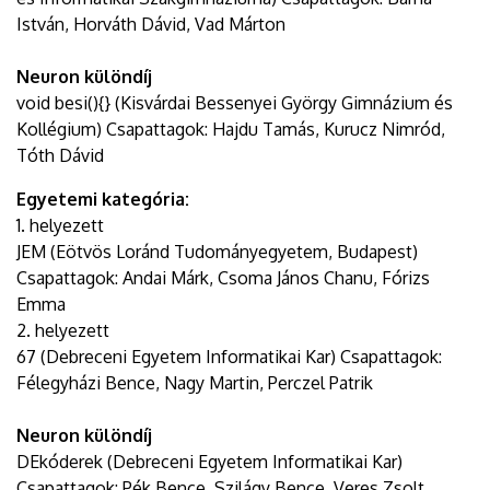
István, Horváth Dávid, Vad Márton
Neuron különdíj
void besi(){} (Kisvárdai Bessenyei György Gimnázium és
Kollégium) Csapattagok: Hajdu Tamás, Kurucz Nimród,
Tóth Dávid
Egyetemi kategória:
1. helyezett
JEM (Eötvös Loránd Tudományegyetem, Budapest)
Csapattagok: Andai Márk, Csoma János Chanu, Fórizs
Emma
2. helyezett
67 (Debreceni Egyetem Informatikai Kar) Csapattagok:
Félegyházi Bence, Nagy Martin, Perczel Patrik
Neuron különdíj
DEkóderek (Debreceni Egyetem Informatikai Kar)
Csapattagok: Pék Bence, Szilágy Bence, Veres Zsolt