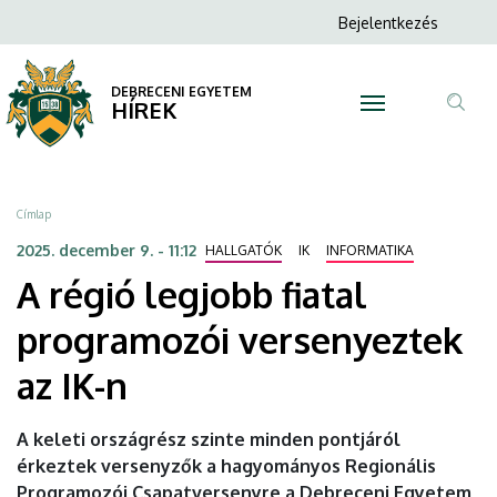
A
Ugrás
Anonim
Bejelentkezés
a
N
Felhasználói
régió
tartalomra
fiók
DEBRECENI EGYETEM
legjobb
HÍREK
menüje
Tar
fiatal
ker
programozói
Morzsa
Címlap
versenyeztek
2025. december 9. - 11:12
HALLGATÓK
IK
INFORMATIKA
A régió legjobb fiatal
az
programozói versenyeztek
IK-
az IK-n
n
|
A keleti országrész szinte minden pontjáról
érkeztek versenyzők a hagyományos Regionális
DEBRECENI
Programozói Csapatversenyre a Debreceni Egyetem