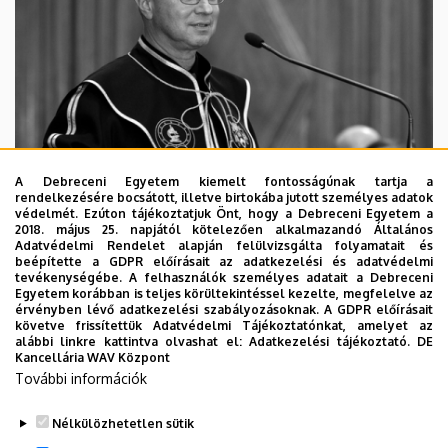
A Debreceni Egyetem kiemelt fontosságúnak tartja a
rendelkezésére bocsátott, illetve birtokába jutott személyes adatok
védelmét. Ezúton tájékoztatjuk Önt, hogy a Debreceni Egyetem a
2018. május 25. napjától kötelezően alkalmazandó Általános
Adatvédelmi Rendelet alapján felülvizsgálta folyamatait és
2026. augusztus 5.
beépítette a GDPR előírásait az adatkezelési és adatvédelmi
Díszdoktorát gyászolja a Debreceni
tevékenységébe. A felhasználók személyes adatait a Debreceni
Egyetem korábban is teljes körültekintéssel kezelte, megfelelve az
Egyetem
érvényben lévő adatkezelési szabályozásoknak. A GDPR előírásait
követve frissítettük Adatvédelmi Tájékoztatónkat, amelyet az
alábbi linkre kattintva olvashat el:
Adatkezelési tájékoztató.
DE
INTÉZMÉNYI
TTK
TUDOMÁNY
Kancellária WAV Központ
További információk
Nélkülözhetetlen sütik