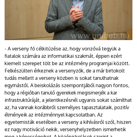
- A verseny fő célkitűzése az, hogy vonzóvá tegyük a
fiatalok számára az informatikai szakmát, éppen ezért
kiemelt szerepet tölt be az intézmény programjai között.
Felkészülten érkeznek a versenyzők, de a már birtokolt
tudás mellett a verseny közben is sokat tanulhatnak
egymástól. A beiskolázás szempontjából nagyon fontos,
hogy a régióban tanuló gyerekek megismerjék a kar
infrastruktúráját, a jelentkezésnél ugyanis sokat számíthat
az, ha vannak korábbról személyes tapasztalataik, pozitív
élményeik az intézménnyel kapcsolatban. Az
egyetemisták esetében a verseny a kihívásról szól, hiszen
ez nagy motiváció nekik, versenyhelyzetben ismerhetik
meg a képességeiket. A középiskolások szerint a