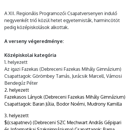
A XII. Regionális Programozói Csapatversenyen induló
negyvenkét trió közül hetet egyetemisták, harmincötöt
pedig középiskolások alkottak.
A verseny végeredménye:
Középiskolai kategória
1. helyezett
Az igazi Fazekas (Debreceni Fazekas Mihály Gimnázium)
Csapattagok: Görömbey Tamás, Jurácsik Marcell, Vámosi
Bendegúz Péter
2. helyezett
Fazekasos Lányok (Debreceni Fazekas Mihály Gimnázium)
Csapattagok: Baran Júlia, Bodor Noémi, Mudrony Kamilla
3. helyezett
${csapatnev} (Debreceni SZC Mechwart András Gépipari
és Informatikai Szakgimnáziuma) Csapattagok: Barna