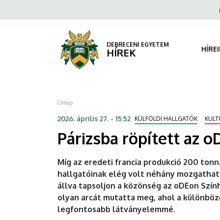
Párizsba
Ugrás
Fels
a
navi
röpített
tartalomra
az
DEBRECENI EGYETEM
HÍRE
HÍREK
oDEon
nemzetközi
Morzsa
Címlap
társulata
2026. április 27. - 15:52
KÜLFÖLDI HALLGATÓK
KULT
|
Párizsba röpített az 
DEBRECENI
Míg az eredeti francia produkció 200 tonná
EGYETEM
hallgatóinak elég volt néhány mozgatható
állva tapsoljon a közönség az oDEon Szín
olyan arcát mutatta meg, ahol a különböz
legfontosabb látványelemmé.