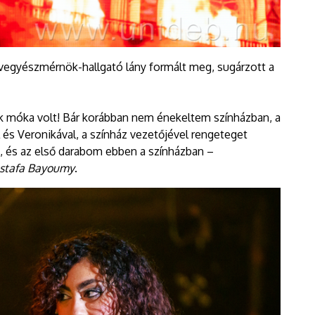
 vegyészmérnök-hallgató lány formált meg, sugárzott a
k móka volt! Bár korábban nem énekeltem színházban, a
 és Veronikával, a színház vezetőjével rengeteget
t, és az első darabom ebben a színházban –
stafa Bayoumy
.