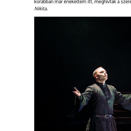
korábban már énekeltem itt, meghívtak a szer
Nikita
.