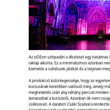
Az oDEon színpadán a díszletet egy hatalmas 
raklap alkotta. Ez a minimalizmus azonban ne
kiemelte a színészek játékát és a teljesen me
A produkció különlegessége, hogy az egyetem
kurzusának keretében valósult meg, amely már
meghirdetés után alig néhány perccel minden he
lemaradtak a kurzusról. Azonban ők nem csüg
széksorait. A darabot
Csáki Szabolcs
rendezte,