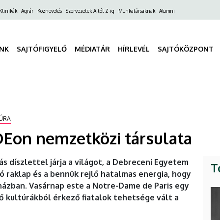
ő
Klinikák
Agrár
Köznevelés
Szervezetek A-tól Z-ig
Munkatársaknak
Alumni
gáció
INK
SAJTÓFIGYELŐ
MÉDIATÁR
HÍRLEVÉL
SAJTÓKÖZPONT
ÚRA
oDEon nemzetközi társulata
s díszlettel járja a világot, a Debreceni Egyetem
T
 raklap és a bennük rejlő hatalmas energia, hogy
házban. Vasárnap este a Notre-Dame de Paris egy
ő kultúrákból érkező fiatalok tehetsége vált a