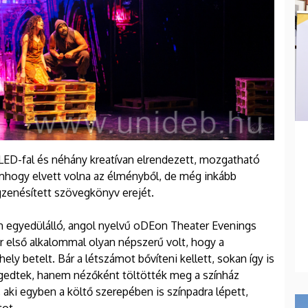
LED-fal és néhány kreatívan elrendezett, mozgatható
mhogy elvett volna az élményből, de még inkább
gzenésített szövegkönyv erejét.
 egyedülálló, angol nyelvű oDEon Theater Evenings
 első alkalommal olyan népszerű volt, hogy a
ly betelt. Bár a létszámot bővíteni kellett, sokan így is
gedtek, hanem nézőként töltötték meg a színház
 aki egyben a költő szerepében is színpadra lépett,