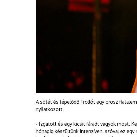
A sötét és tépelődő Frollót egy orosz fiatalem
nyilatkozott.
- Izgatott és egy kicsit fáradt vagyok most. Ke
hónapig készültünk intenzíven, szóval ez egy 