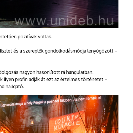
tetűen pozitívak voltak.
a díszlet és a szereplők gondolkodásmódja lenyűgözött –
eldolgozás nagyon hasonlított rá hangulatban.
nk ilyen profin adják át ezt az érzelmes történetet –
and hallgató.