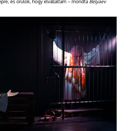
epre, és örülök, hogy elvállaltam – mondta
Belyaev