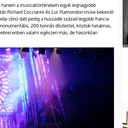
, hanem a musicaltörténelem egyik legnagyobb
után Richard Cocciante és Luc Plamondon műve bekerült
le című dalt pedig a huszadik század legjobb francia
 monumentális, 200 tonnás díszlettel, köztük hatalmas,
 Debrecenben valami egészen más, de hasonlóan