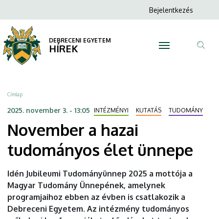
November
Ugrás
Anonim
Bejelentkezés
a
N
Felhasználói
a
tartalomra
fiók
DEBRECENI EGYETEM
hazai
HÍREK
menüje
Tar
tudományos
ker
élet
Morzsa
Címlap
ünnepe
2025. november 3. - 13:05
INTÉZMÉNYI
KUTATÁS
TUDOMÁNY
November a hazai
|
tudományos élet ünnepe
DEBRECENI
EGYETEM
Idén Jubileumi Tudományünnep 2025 a mottója a
Magyar Tudomány Ünnepének, amelynek
programjaihoz ebben az évben is csatlakozik a
Debreceni Egyetem. Az intézmény tudományos