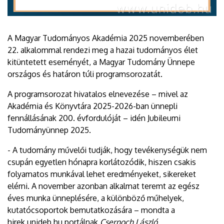
A Magyar Tudományos Akadémia 2025 novemberében
22. alkalommal rendezi meg a hazai tudományos élet
kitüntetett eseményét, a Magyar Tudomány Ünnepe
országos és határon túli programsorozatát.
A programsorozat hivatalos elnevezése – mivel az
Akadémia és Könyvtára 2025-2026-ban ünnepli
fennállásának 200. évfordulóját – idén Jubileumi
Tudományünnep 2025.
- A tudomány művelői tudják, hogy tevékenységük nem
csupán egyetlen hónapra korlátozódik, hiszen csakis
folyamatos munkával lehet eredményeket, sikereket
elérni. A november azonban alkalmat teremt az egész
éves munka ünneplésére, a különböző műhelyek,
kutatócsoportok bemutatkozására – mondta a
hirek.unideb.hu portálnak
Csernoch László
.