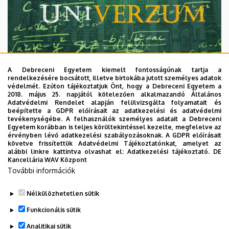
A Debreceni Egyetem kiemelt fontosságúnak tartja a
rendelkezésére bocsátott, illetve birtokába jutott személyes adatok
védelmét. Ezúton tájékoztatjuk Önt, hogy a Debreceni Egyetem a
2018. május 25. napjától kötelezően alkalmazandó Általános
Adatvédelmi Rendelet alapján felülvizsgálta folyamatait és
2026. augusztus 7.
beépítette a GDPR előírásait az adatkezelési és adatvédelmi
Univerzum: A Debreceni Egyetem
tevékenységébe. A felhasználók személyes adatait a Debreceni
Egyetem korábban is teljes körültekintéssel kezelte, megfelelve az
titkos receptjei
érvényben lévő adatkezelési szabályozásoknak. A GDPR előírásait
követve frissítettük Adatvédelmi Tájékoztatónkat, amelyet az
alábbi linkre kattintva olvashat el:
Adatkezelési tájékoztató.
DE
KUTATÁS
TUDOMÁNY
Kancellária WAV Központ
További információk
Nélkülözhetetlen sütik
Funkcionális sütik
Analitikai sütik