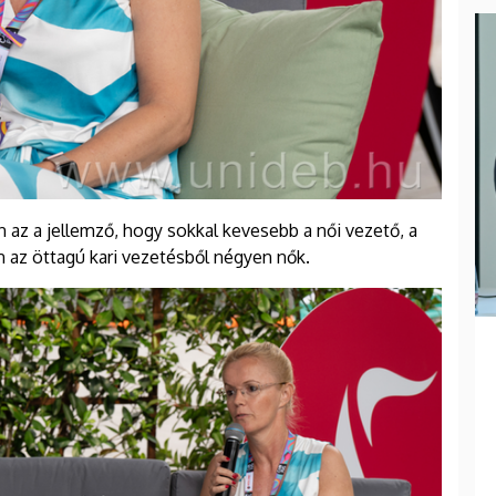
 az a jellemző, hogy sokkal kevesebb a női vezető, a
 az öttagú kari vezetésből négyen nők.