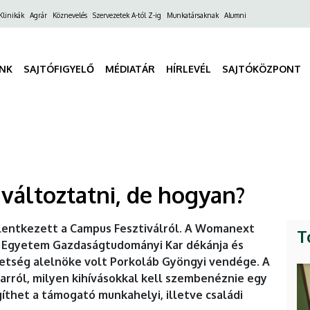
ő
Klinikák
Agrár
Köznevelés
Szervezetek A-tól Z-ig
Munkatársaknak
Alumni
gáció
INK
SAJTÓFIGYELŐ
MÉDIATÁR
HÍRLEVÉL
SAJTÓKÖZPONT
 változtatni, de hogyan?
elentkezett a Campus Fesztiválról. A Womanext
T
i Egyetem Gazdaságtudományi Kar dékánja és
vetség alelnöke volt Porkoláb Gyöngyi vendége. A
rról, milyen kihívásokkal kell szembenéznie egy
íthet a támogató munkahelyi, illetve családi