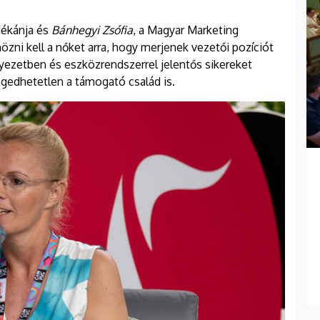
dékánja és
Bánhegyi Zsófia
, a Magyar Marketing
zni kell a nőket arra, hogy merjenek vezetői pozíciót
yezetben és eszközrendszerrel jelentős sikereket
ngedhetetlen a támogató család is.