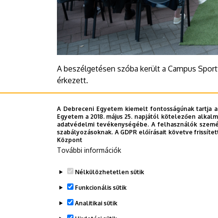
A beszélgetésen szóba került a Campus Sportf
érkezett.
A Debreceni Egyetem kiemelt fontosságúnak tartja a
A teljes beszélgetés itt tekinthető meg.
Egyetem a 2018. május 25. napjától kötelezően alkalm
adatvédelmi tevékenységébe. A felhasználók személ
szabályozásoknak. A GDPR előírásait követve frissítet
Sajtóközpont - CzA
Központ
További információk
Last update:
2025. 07. 18. 14:07
Nélkülözhetetlen sütik
Funkcionális sütik
Megosztás
Analitikai sütik