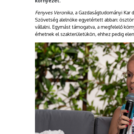
környezet.
Fenyves Veronika
, a Gazdaságtudományi Kar 
Szövetség alelnöke egyetértett abban: ösztönö
vállalni. Egymást támogatva, a megfelelő körn
érhetnek el szakterületükön, ehhez pedig ele