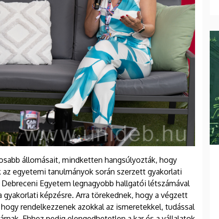
ntosabb állomásait, mindketten hangsúlyozták, hogy
 az egyetemi tanulmányok során szerzett gyakorlati
a Debreceni Egyetem legnagyobb hallgatói létszámával
a gyakorlati képzésre. Arra törekednek, hogy a végzett
, hogy rendelkezzenek azokkal az ismeretekkel, tudással
rnak. Ehhez pedig elengedhetetlen a kar és a vállalatok