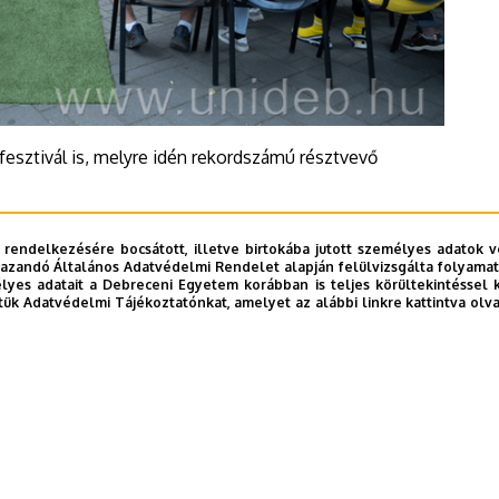
esztivál is, melyre idén rekordszámú résztvevő
 rendelkezésére bocsátott, illetve birtokába jutott személyes adatok v
azandó Általános Adatvédelmi Rendelet alapján felülvizsgálta folyamata
yes adatait a Debreceni Egyetem korábban is teljes körültekintéssel 
tük Adatvédelmi Tájékoztatónkat, amelyet az alábbi linkre kattintva olv