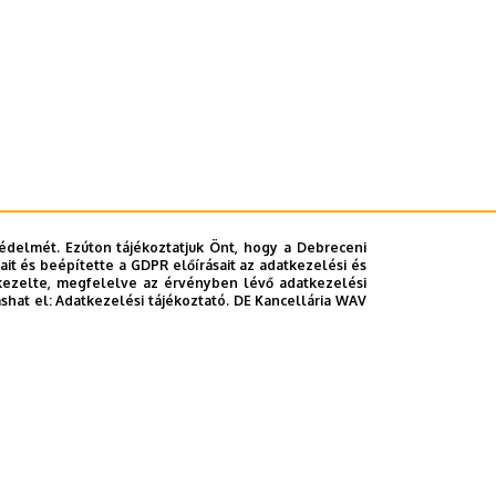
édelmét. Ezúton tájékoztatjuk Önt, hogy a Debreceni
it és beépítette a GDPR előírásait az adatkezelési és
kezelte, megfelelve az érvényben lévő adatkezelési
ashat el:
Adatkezelési tájékoztató.
DE Kancellária WAV