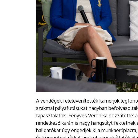
A vendégek felelevenítették karrierjük legfo
szakmai pályafutásukat nagyban befolyásolták
tapasztalatok. Fenyves Veronika hozzátette: 
rendelkező karán is nagy hangsúlyt fektetnek 
hallgatókat úgy engedjék ki a munkaerőpiacra
és kompetenciákkal, amiket a munkáltatók elvá