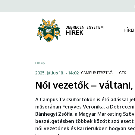
Női
Ugrás
Fels
a
navi
vezetők
tartalomra
–
DEBRECENI EGYETEM
HÍRE
HÍREK
váltani,
változtatni,
Morzsa
Címlap
de
2025. július 18. - 14:02
CAMPUS FESZTIVÁL
GTK
hogyan?
Női vezetők – váltani,
|
A Campus Tv csütörtökön is élő adással j
DEBRECENI
műsorában Fenyves Veronika, a Debrecen
Bánhegyi Zsófia, a Magyar Marketing Szö
EGYETEM
beszélgetésben többek között szó esett a
női vezetőnek és karrierükben hogyan seg