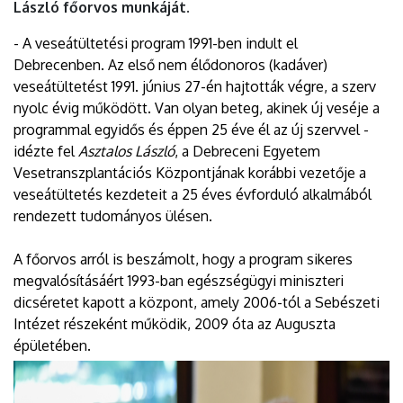
László főorvos munkáját.
- A veseátültetési program 1991-ben indult el
Debrecenben. Az első nem élődonoros (kadáver)
veseátültetést 1991. június 27-én hajtották végre, a szerv
nyolc évig működött. Van olyan beteg, akinek új veséje a
programmal egyidős és éppen 25 éve él az új szervvel -
idézte fel
Asztalos László
, a Debreceni Egyetem
Vesetranszplantációs Központjának korábbi vezetője a
veseátültetés kezdeteit a 25 éves évforduló alkalmából
rendezett tudományos ülésen.
A főorvos arról is beszámolt, hogy a program sikeres
megvalósításáért 1993-ban egészségügyi miniszteri
dicséretet kapott a központ, amely 2006-tól a Sebészeti
Intézet részeként működik, 2009 óta az Auguszta
épületében.