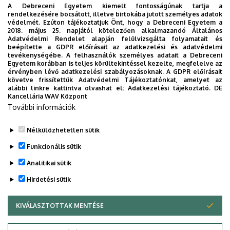
A Debreceni Egyetem kiemelt fontosságúnak tartja a
rendelkezésére bocsátott, illetve birtokába jutott személyes adatok
védelmét. Ezúton tájékoztatjuk Önt, hogy a Debreceni Egyetem a
2018. május 25. napjától kötelezően alkalmazandó Általános
Adatvédelmi Rendelet alapján felülvizsgálta folyamatait és
2026. augusztus 7.
beépítette a GDPR előírásait az adatkezelési és adatvédelmi
Univerzum: A Debreceni Egyetem
tevékenységébe. A felhasználók személyes adatait a Debreceni
Egyetem korábban is teljes körültekintéssel kezelte, megfelelve az
titkos receptjei
érvényben lévő adatkezelési szabályozásoknak. A GDPR előírásait
követve frissítettük Adatvédelmi Tájékoztatónkat, amelyet az
alábbi linkre kattintva olvashat el:
Adatkezelési tájékoztató.
DE
KUTATÁS
TUDOMÁNY
Kancellária WAV Központ
További információk
Nélkülözhetetlen sütik
Funkcionális sütik
Analitikai sütik
Hirdetési sütik
KIVÁLASZTOTTAK MENTÉSE
WITHDRAW CONSENT
DEBRECENI EGYETEM