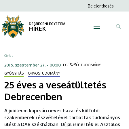
25
Ugrás
Anonim
Bejelentkezés
a
N
Felhasználói
éves
tartalomra
fiók
DEBRECENI EGYETEM
a
HÍREK
menüje
Tar
veseátültetés
ker
Debrecenben
Morzsa
Címlap
|
2016. szeptember 27. - 00:00
EGÉSZSÉGTUDOMÁNY
DEBRECENI
GYÓGYÍTÁS
ORVOSTUDOMÁNY
25 éves a veseátültetés
EGYETEM
Debrecenben
A jubileum kapcsán neves hazai és külföldi
szakemberek részvételével tartottak tudományos
ülést a DAB székházban. Díjjal ismerték el Asztalos