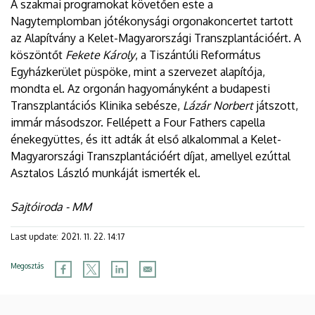
A szakmai programokat követően este a
Nagytemplomban jótékonysági orgonakoncertet tartott
az Alapítvány a Kelet-Magyarországi Transzplantációért. A
köszöntőt
Fekete Károly
, a Tiszántúli Református
Egyházkerület püspöke, mint a szervezet alapítója,
mondta el. Az orgonán hagyományként a budapesti
Transzplantációs Klinika sebésze,
Lázár Norbert
játszott,
immár másodszor. Fellépett a Four Fathers capella
énekegyüttes, és itt adták át első alkalommal a Kelet-
Magyarországi Transzplantációért díjat, amellyel ezúttal
Asztalos László munkáját ismerték el.
Sajtóiroda - MM
Last update:
2021. 11. 22. 14:17
Megosztás