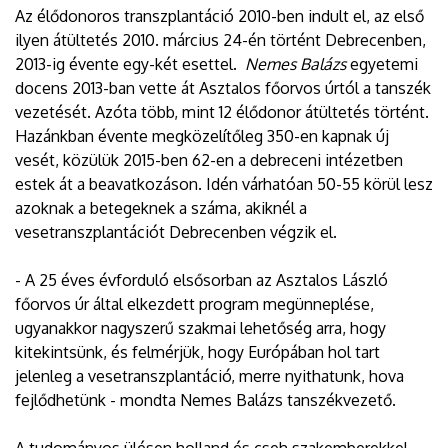
Az élődonoros transzplantáció 2010-ben indult el, az első
ilyen átültetés 2010. március 24-én történt Debrecenben,
2013-ig évente egy-két esettel.
Nemes Balázs
egyetemi
docens 2013-ban vette át Asztalos főorvos úrtól a tanszék
vezetését. Azóta több, mint 12 élődonor átültetés történt.
Hazánkban évente megközelítőleg 350-en kapnak új
vesét, közülük 2015-ben 62-en a debreceni intézetben
estek át a beavatkozáson. Idén várhatóan 50-55 körül lesz
azoknak a betegeknek a száma, akiknél a
vesetranszplantációt Debrecenben végzik el.
- A 25 éves évforduló elsősorban az Asztalos László
főorvos úr által elkezdett program megünneplése,
ugyanakkor nagyszerű szakmai lehetőség arra, hogy
kitekintsünk, és felmérjük, hogy Európában hol tart
jelenleg a vesetranszplantáció, merre nyithatunk, hova
fejlődhetünk - mondta Nemes Balázs tanszékvezető.
A tudományos ülésen holland és cseh szakemberekkel