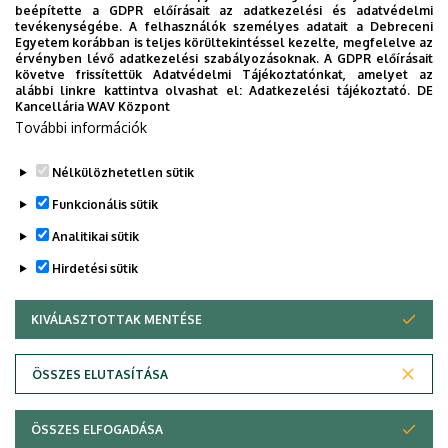
beépítette a GDPR előírásait az adatkezelési és adatvédelmi
Univerzum: A Debreceni Egyetem
tevékenységébe. A felhasználók személyes adatait a Debreceni
Egyetem korábban is teljes körültekintéssel kezelte, megfelelve az
titkos receptjei
érvényben lévő adatkezelési szabályozásoknak. A GDPR előírásait
követve frissítettük Adatvédelmi Tájékoztatónkat, amelyet az
alábbi linkre kattintva olvashat el:
Adatkezelési tájékoztató.
DE
KUTATÁS
TUDOMÁNY
Kancellária WAV Központ
További információk
Nélkülözhetetlen sütik
Funkcionális sütik
Analitikai sütik
Hirdetési sütik
KIVÁLASZTOTTAK MENTÉSE
WITHDRAW CONSENT
DEBRECENI EGYETEM
ÖSSZES ELUTASÍTÁSA
Adatvédelem
Adatvédelem
ÖSSZES ELFOGADÁSA