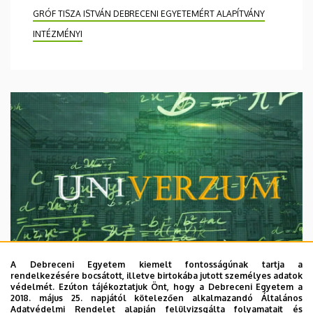
GRÓF TISZA ISTVÁN DEBRECENI EGYETEMÉRT ALAPÍTVÁNY
INTÉZMÉNYI
A Debreceni Egyetem kiemelt fontosságúnak tartja a
rendelkezésére bocsátott, illetve birtokába jutott személyes adatok
védelmét. Ezúton tájékoztatjuk Önt, hogy a Debreceni Egyetem a
2018. május 25. napjától kötelezően alkalmazandó Általános
Adatvédelmi Rendelet alapján felülvizsgálta folyamatait és
2026. augusztus 7.