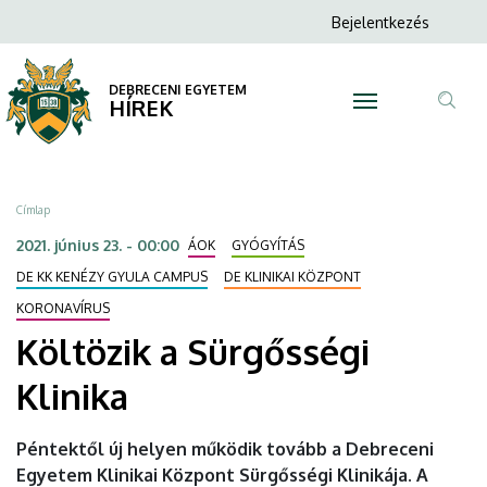
Költözik
Ugrás
Anonim
Bejelentkezés
a
N
Felhasználói
a
tartalomra
fiók
DEBRECENI EGYETEM
Sürgősségi
HÍREK
menüje
Tar
Klinika
ker
|
Morzsa
Címlap
DEBRECENI
2021. június 23. - 00:00
ÁOK
GYÓGYÍTÁS
EGYETEM
DE KK KENÉZY GYULA CAMPUS
DE KLINIKAI KÖZPONT
KORONAVÍRUS
Költözik a Sürgősségi
Klinika
Péntektől új helyen működik tovább a Debreceni
Egyetem Klinikai Központ Sürgősségi Klinikája. A