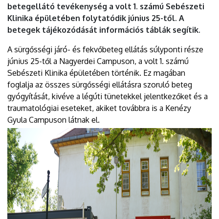
betegellátó tevékenység a volt 1. számú Sebészeti
Klinika épületében folytatódik június 25-től. A
betegek tájékozódását információs táblák segítik.
A sürgősségi járó- és fekvőbeteg ellátás súlyponti része
június 25-től a Nagyerdei Campuson, a volt 1. számú
Sebészeti Klinika épületében történik. Ez magában
foglalja az összes sürgősségi ellátásra szoruló beteg
gyógyítását, kivéve a légúti tünetekkel jelentkezőket és a
traumatológiai eseteket, akiket továbbra is a Kenézy
Gyula Campuson látnak el.