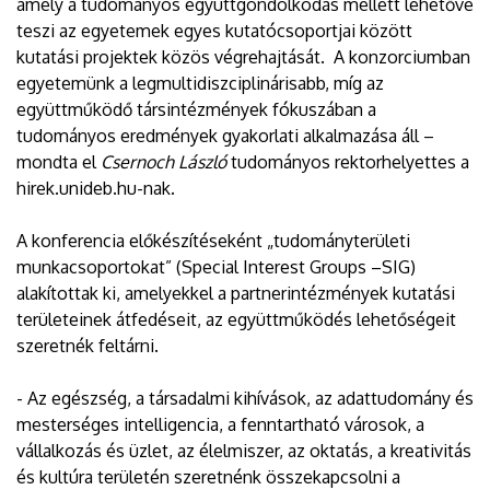
amely a tudományos együttgondolkodás mellett lehetővé
teszi az egyetemek egyes kutatócsoportjai között
kutatási projektek közös végrehajtását. A konzorciumban
egyetemünk a legmultidiszciplinárisabb, míg az
együttműködő társintézmények fókuszában a
tudományos eredmények gyakorlati alkalmazása áll –
mondta el
Csernoch László
tudományos rektorhelyettes a
hirek.unideb.hu-nak.
A konferencia előkészítéseként „tudományterületi
munkacsoportokat” (Special Interest Groups –SIG)
alakítottak ki, amelyekkel a partnerintézmények kutatási
területeinek átfedéseit, az együttműködés lehetőségeit
szeretnék feltárni.
- Az egészség, a társadalmi kihívások, az adattudomány és
mesterséges intelligencia, a fenntartható városok, a
vállalkozás és üzlet, az élelmiszer, az oktatás, a kreativitás
és kultúra területén szeretnénk összekapcsolni a