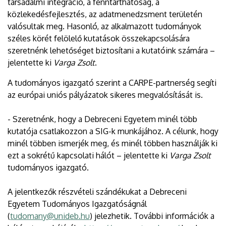
társadalmi integráció, a fenntarthatóság, a
közlekedésfejlesztés, az adatmenedzsment területén
valósultak meg. Hasonló, az alkalmazott tudományok
széles körét felölelő kutatások összekapcsolására
szeretnénk lehetőséget biztosítani a kutatóink számára –
jelentette ki
Varga Zsolt
.
A tudományos igazgató szerint a CARPE-partnerség segíti
az európai uniós pályázatok sikeres megvalósítását is.
- Szeretnénk, hogy a Debreceni Egyetem minél több
kutatója csatlakozzon a SIG-k munkájához. A célunk, hogy
minél többen ismerjék meg, és minél többen használják ki
ezt a sokrétű kapcsolati hálót – jelentette ki
Varga Zsolt
tudományos igazgató.
A jelentkezők részvételi szándékukat a Debreceni
Egyetem Tudományos Igazgatóságnál
(
tudomany@unideb.hu
) jelezhetik. További információk a