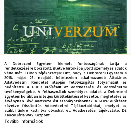
A Debreceni Egyetem kiemelt fontosságúnak tartja a
rendelkezésére bocsátott, illetve birtokába jutott személyes adatok
védelmét. Ezúton tájékoztatjuk Önt, hogy a Debreceni Egyetem a
2018. május 25. napjától kötelezően alkalmazandó Általános
Adatvédelmi Rendelet alapján felülvizsgálta folyamatait és
2026. augusztus 7.
beépítette a GDPR előírásait az adatkezelési és adatvédelmi
Univerzum: A Debreceni Egyetem
tevékenységébe. A felhasználók személyes adatait a Debreceni
Egyetem korábban is teljes körültekintéssel kezelte, megfelelve az
titkos receptjei
érvényben lévő adatkezelési szabályozásoknak. A GDPR előírásait
követve frissítettük Adatvédelmi Tájékoztatónkat, amelyet az
alábbi linkre kattintva olvashat el:
Adatkezelési tájékoztató.
DE
KUTATÁS
TUDOMÁNY
Kancellária WAV Központ
További információk