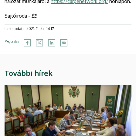
hálózat munkájáról a
https://carpenetwork.org/
honlapon.
Sajtóiroda -
ÉE
Last update:
2021. 11. 22. 14:17
Megosztás
További hírek