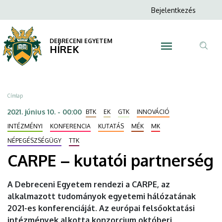
CARPE
Ugrás
Anonim
Bejelentkezés
a
N
Felhasználói
–
tartalomra
fiók
DEBRECENI EGYETEM
kutatói
HÍREK
menüje
Tar
partnerség
ker
|
Morzsa
Címlap
DEBRECENI
2021. június 10. - 00:00
BTK
EK
GTK
INNOVÁCIÓ
EGYETEM
INTÉZMÉNYI
KONFERENCIA
KUTATÁS
MÉK
MK
NÉPEGÉSZSÉGÜGY
TTK
CARPE – kutatói partnerség
A Debreceni Egyetem rendezi a CARPE, az
alkalmazott tudományok egyetemi hálózatának
2021-es konferenciáját. Az európai felsőoktatási
intézmények alkotta konzorcium októberi