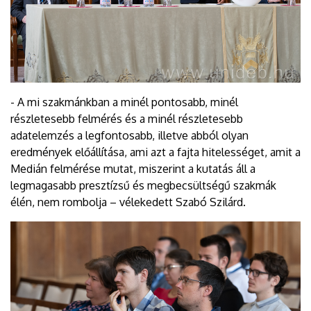
- A mi szakmánkban a minél pontosabb, minél
részletesebb felmérés és a minél részletesebb
adatelemzés a legfontosabb, illetve abból olyan
eredmények előállítása, ami azt a fajta hitelességet, amit a
Medián felmérése mutat, miszerint a kutatás áll a
legmagasabb presztízsű és megbecsültségű szakmák
élén, nem rombolja – vélekedett Szabó Szilárd.