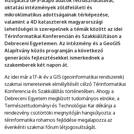
vizsgálata GPS-alapú adatok felhasználásával,
oktatási intézmények zöldfelületi és
mikroklimatikus adottságainak térképezése,
valamint a 4D kataszterek magyarországi
lehetőségei is szerepelnek a témák között az idei
Térinformatikai Konferencián és Szakkiállításon a
Debreceni Egyetemen. Az intézmény és a GeoGIS
Alapítvány közös programján a következő
generációs fejlesztésekkel ismerkednek a
szakemberek két napon át.
Az idei már a 17-ik év a GIS (geoinformatikai rendszerek)
szakmai ismereteinek elmélyítését célzó Térinformatikai
Konferencia és Szakkiállítás történetében. Ahogy a
Debreceni Egyetem megbízott tudományos elnöke, a
Természettudományi és Technológiai Kar dékánja a
rendezvény csütörtöki megnyitóján hangsúlyozta: a
térinformatika rohamos fejlődése megalapozza az
évenkénti szakmai fórum létjogosultságát.