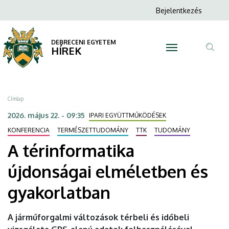
A
Ugrás
Anonim
Bejelentkezés
a
N
Felhasználói
térinformatika
tartalomra
fiók
DEBRECENI EGYETEM
újdonságai
HÍREK
menüje
Tar
elméletben
ker
és
Morzsa
Címlap
gyakorlatban
2026. május 22. - 09:35
IPARI EGYÜTTMŰKÖDÉSEK
|
KONFERENCIA
TERMÉSZETTUDOMÁNY
TTK
TUDOMÁNY
A térinformatika
DEBRECENI
újdonságai elméletben és
EGYETEM
gyakorlatban
A járműforgalmi változások térbeli és időbeli