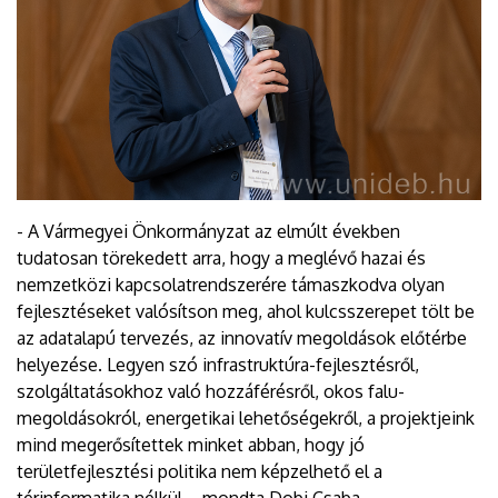
- A Vármegyei Önkormányzat az elmúlt években
tudatosan törekedett arra, hogy a meglévő hazai és
nemzetközi kapcsolatrendszerére támaszkodva olyan
fejlesztéseket valósítson meg, ahol kulcsszerepet tölt be
az adatalapú tervezés, az innovatív megoldások előtérbe
helyezése. Legyen szó infrastruktúra-fejlesztésről,
szolgáltatásokhoz való hozzáférésről, okos falu-
megoldásokról, energetikai lehetőségekről, a projektjeink
mind megerősítettek minket abban, hogy jó
területfejlesztési politika nem képzelhető el a
térinformatika nélkül – mondta Dobi Csaba.