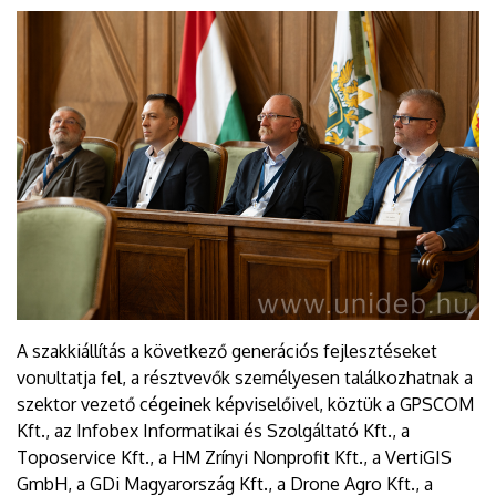
A szakkiállítás a következő generációs fejlesztéseket
vonultatja fel, a résztvevők személyesen találkozhatnak a
szektor vezető cégeinek képviselőivel, köztük a GPSCOM
Kft., az Infobex Informatikai és Szolgáltató Kft., a
Toposervice Kft., a HM Zrínyi Nonprofit Kft., a VertiGIS
GmbH, a GDi Magyarország Kft., a Drone Agro Kft., a