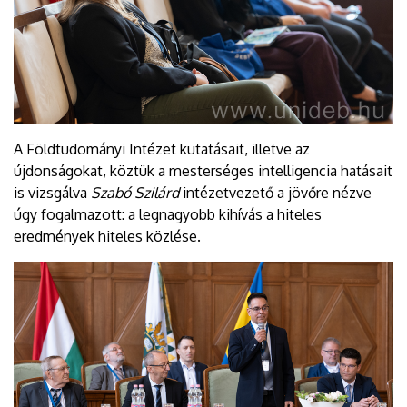
A Földtudományi Intézet kutatásait, illetve az
újdonságokat, köztük a mesterséges intelligencia hatásait
is vizsgálva
Szabó Szilárd
intézetvezető a jövőre nézve
úgy fogalmazott: a legnagyobb kihívás a hiteles
eredmények hiteles közlése.