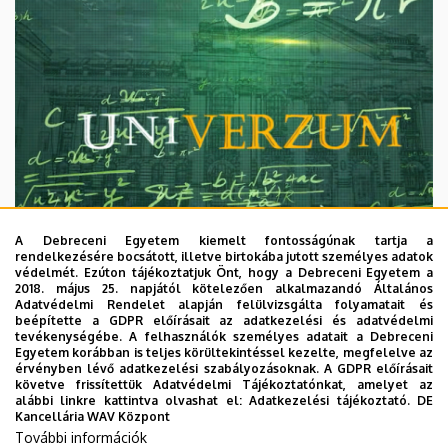
A Debreceni Egyetem kiemelt fontosságúnak tartja a
rendelkezésére bocsátott, illetve birtokába jutott személyes adatok
védelmét. Ezúton tájékoztatjuk Önt, hogy a Debreceni Egyetem a
2018. május 25. napjától kötelezően alkalmazandó Általános
Adatvédelmi Rendelet alapján felülvizsgálta folyamatait és
2026. augusztus 7.
beépítette a GDPR előírásait az adatkezelési és adatvédelmi
Univerzum: A Debreceni Egyetem
tevékenységébe. A felhasználók személyes adatait a Debreceni
Egyetem korábban is teljes körültekintéssel kezelte, megfelelve az
titkos receptjei
érvényben lévő adatkezelési szabályozásoknak. A GDPR előírásait
követve frissítettük Adatvédelmi Tájékoztatónkat, amelyet az
alábbi linkre kattintva olvashat el:
Adatkezelési tájékoztató.
DE
KUTATÁS
TUDOMÁNY
Kancellária WAV Központ
További információk