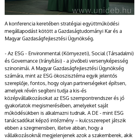
A konferencia keretében stratégiai együttműködési
megállapodást kötött a Gazdaságtudományi Kar és a
Magyar Gazdaságfejlesztési Ügynökség.
- Az ESG - Environmental (Környezeti), Social (Társadalmi)
és Governance (Irányítási) - a jövőbeli versenyképesség
szinonimái. A Magyar Gazdaságfejlesztési Ügynökség
számára, mint az ESG ökoszisztéma egyik jelentős
szereplője, fontos, hogy olyan partnerségeket építsen,
amelyek révén segíteni tudja a kis-és
középvállalkozásokat az ESG szempontrendszer és jó
gyakorlatok megismerésében, amelyeket saját
működésükben is alkalmazni tudnak. A DE - mint ESG
tanácsadókat képző intézmény – kulcsszerepet játszik
ebben a szegmensben, illetve abban, hogy a
vállalkozásoknál megjelenjenek azok a szakemberek, akik