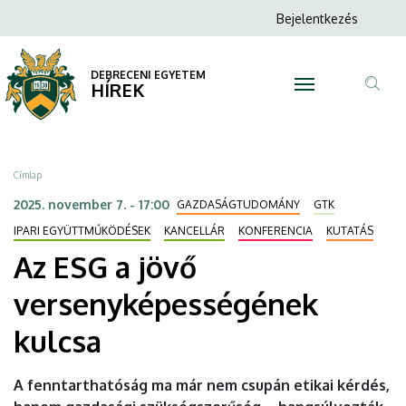
Az
Ugrás
Anonim
Bejelentkezés
a
N
Felhasználói
ESG
tartalomra
fiók
DEBRECENI EGYETEM
a
HÍREK
menüje
Tar
jövő
ker
versenyképességének
Morzsa
Címlap
kulcsa
2025. november 7. - 17:00
GAZDASÁGTUDOMÁNY
GTK
|
IPARI EGYÜTTMŰKÖDÉSEK
KANCELLÁR
KONFERENCIA
KUTATÁS
Az ESG a jövő
DEBRECENI
versenyképességének
EGYETEM
kulcsa
A fenntarthatóság ma már nem csupán etikai kérdés,