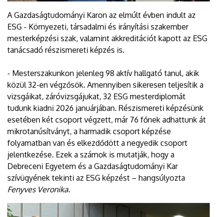
A Gazdaságtudományi Karon az elmúlt évben indult az
ESG - Környezeti, társadalmi és irányítási szakember
mesterképzési szak, valamint akkreditációt kapott az ESG
tanácsadó részismereti képzés is.
- Mesterszakunkon jelenleg 98 aktív hallgató tanul, akik
közül 32-en végzősök. Amennyiben sikeresen teljesítik a
vizsgáikat, záróvizsgájukat, 32 ESG mesterdiplomát
tudunk kiadni 2026 januárjában. Részismereti képzésünk
esetében két csoport végzett, már 76 főnek adhattunk át
mikrotanúsítványt, a harmadik csoport képzése
folyamatban van és elkezdődött a negyedik csoport
jelentkezése. Ezek a számok is mutatják, hogy a
Debreceni Egyetem és a Gazdaságtudományi Kar
szívügyének tekinti az ESG képzést – hangsúlyozta
Fenyves Veronika
.