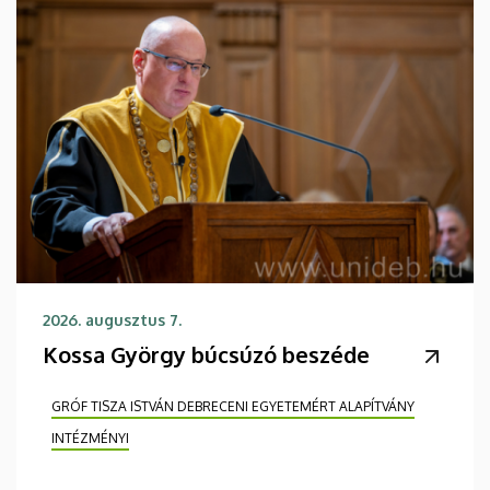
2026. augusztus 7.
Kossa György búcsúzó beszéde
GRÓF TISZA ISTVÁN DEBRECENI EGYETEMÉRT ALAPÍTVÁNY
INTÉZMÉNYI