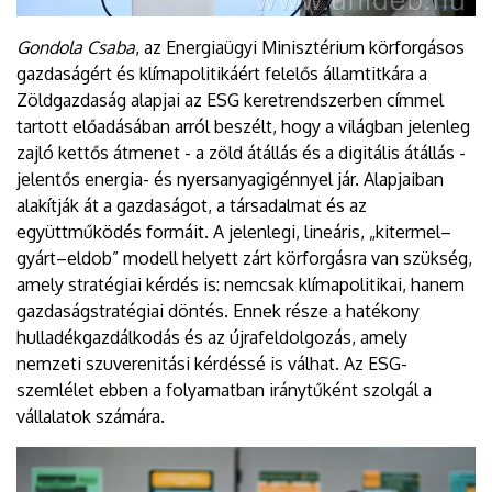
Gondola Csaba
, az Energiaügyi Minisztérium körforgásos
gazdaságért és klímapolitikáért felelős államtitkára a
Zöldgazdaság alapjai az ESG keretrendszerben címmel
tartott előadásában arról beszélt, hogy a világban jelenleg
zajló kettős átmenet - a zöld átállás és a digitális átállás -
jelentős energia- és nyersanyagigénnyel jár. Alapjaiban
alakítják át a gazdaságot, a társadalmat és az
együttműködés formáit. A jelenlegi, lineáris, „kitermel–
gyárt–eldob” modell helyett zárt körforgásra van szükség,
amely stratégiai kérdés is: nemcsak klímapolitikai, hanem
gazdaságstratégiai döntés. Ennek része a hatékony
hulladékgazdálkodás és az újrafeldolgozás, amely
nemzeti szuverenitási kérdéssé is válhat. Az ESG-
szemlélet ebben a folyamatban iránytűként szolgál a
vállalatok számára.