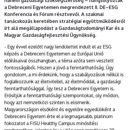
hanem gazdasági szükségszerűség – hangsúlyozták
a Debreceni Egyetemen megrendezett II. DE–ESG
Konferencia és Fórum résztvevői. A szakmai
tanácskozás keretében stratégiai együttműködésről
írt alá megállapodást a Gazdaságtudományi Kar és a
Magyar Gazdaságfejlesztési Ügynökség.
- Egy évvel ezelőtt nagy lendülettel indult el az ESG
képzés a Debreceni Egyetemen az Európai Unió
előírásaival összhangban, a téma azóta sem vesztett
fontosságából. Hiszen a jövő a fenntarthatóság. Úgy
gondolom, a mi érdekünk, hogy a szabályozások nélkül is
foglalkozzunk az életvitellel, az életmóddal, a gazdasági
fenntarthatósággal. Így tesz a Debreceni Egyetem is.
Erősítjük a fenntarthatósági szempontokat, oly módon,
hogy azt nemzetközi szinten is elismerik.
Magyarországon elsőként és egyelőre egyedüliként a
Debreceni Egyetem érte el a legmagasabb, platinum
fokozatot a FISU Healthy Campus minősítési