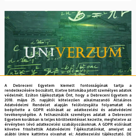
A Debreceni Egyetem kiemelt fontosságúnak tartja a
rendelkezésére bocsátott, illetve birtokába jutott személyes adatok
védelmét. Ezúton tájékoztatjuk Önt, hogy a Debreceni Egyetem a
2018. május 25. napjától kötelezően alkalmazandó Általános
Adatvédelmi Rendelet alapján felülvizsgálta folyamatait és
2026. augusztus 7.
beépítette a GDPR előírásait az adatkezelési és adatvédelmi
Univerzum: A Debreceni Egyetem
tevékenységébe. A felhasználók személyes adatait a Debreceni
Egyetem korábban is teljes körültekintéssel kezelte, megfelelve az
titkos receptjei
érvényben lévő adatkezelési szabályozásoknak. A GDPR előírásait
követve frissítettük Adatvédelmi Tájékoztatónkat, amelyet az
alábbi linkre kattintva olvashat el:
Adatkezelési tájékoztató.
DE