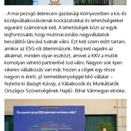
- A mai pezsgő debreceni gazdasági környezetben a kis-és
középvállalkozásoknak kockázatokkal és lehetőségekkel
egyaránt számolniuk kell. A lehetőségek közt az egyik
legfontosabb, hogy multinacionális nagyvállalatok
beszállítói láncává tudnak válni. Ezt kell szem előtt tartani,
amikor az ESG-ről dilemmázunk. Meg kell ragadni az
alkalmat, minden olyan eszközt, amivel a KKV a multik
komolyan vehető partnerévé tud válni. Nagyon sok ilyen
sikeres vállalkozás van már, hiszen a cégek egy része
nagyon is érett, jó termelékenységgel bíró vállalat –
fejtette ki
Balogh Károly
, a Vállalkozók és Munkáltatók
Országos Szövetségének Hajdú- Bihar Vármegyei elnöke.