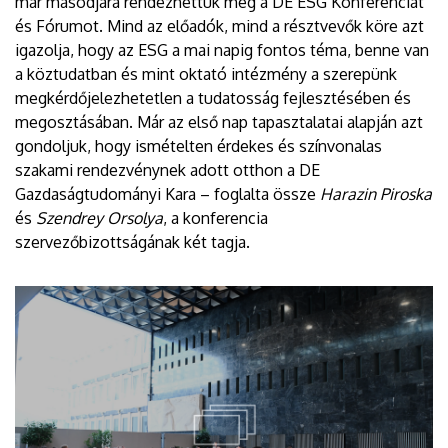
már másodjára rendezhettük meg a DE ESG Konferenciát
és Fórumot. Mind az előadók, mind a résztvevők köre azt
igazolja, hogy az ESG a mai napig fontos téma, benne van
a köztudatban és mint oktató intézmény a szerepünk
megkérdőjelezhetetlen a tudatosság fejlesztésében és
megosztásában. Már az első nap tapasztalatai alapján azt
gondoljuk, hogy ismételten érdekes és színvonalas
szakami rendezvénynek adott otthon a DE
Gazdaságtudományi Kara – foglalta össze
Harazin Piroska
és
Szendrey Orsolya
, a konferencia
szervezőbizottságának két tagja.