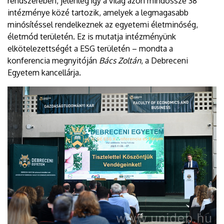
rendszerében, jelenleg így a világ azon mindössze 38
intézménye közé tartozik, amelyek a legmagasabb
minősítéssel rendelkeznek az egyetemi életminőség,
életmód területén. Ez is mutatja intézményünk
elkötelezettségét a ESG területén – mondta a
konferencia megnyitóján
Bács Zoltán
, a Debreceni
Egyetem kancellárja.