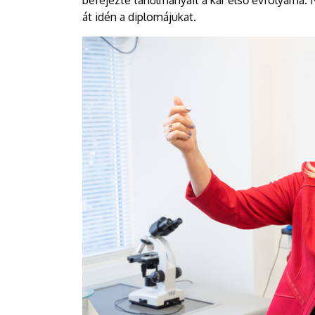
befejezte tanulmányait a kar első évfolyama.
át idén a diplomájukat.