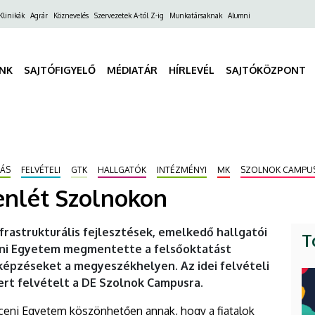
ő
Klinikák
Agrár
Köznevelés
Szervezetek A-tól Z-ig
Munkatársaknak
Alumni
gáció
INK
SAJTÓFIGYELŐ
MÉDIATÁR
HÍRLEVÉL
SAJTÓKÖZPONT
TÁS
FELVÉTELI
GTK
HALLGATÓK
INTÉZMÉNYI
MK
SZOLNOK CAMPU
enlét Szolnokon
frastrukturális fejlesztések, emelkedő hallgatói
T
eni Egyetem megmentette a felsőoktatást
képzéseket a megyeszékhelyen. Az idei felvételi
rt felvételt a DE Szolnok Campusra.
eceni Egyetem köszönhetően annak, hogy a fiatalok