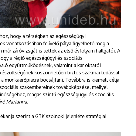
ahhoz, hogy a térségben az egészségügyi
ek vonatkozásában felívelő pálya figyelhető meg a
ár záróvizsgát is tettek az első évfolyam hallgatói. A
hogy a régió egészségügyi és szociális
aló együttműködésnek, valamint a kar oktatói
készültségének köszönhetően biztos szakmai tudással
a munkaerőpiacra bocsájtani. Továbbra is kiemelt célja
szociális szakembereinek továbbképzése, mellyel
inőségéhez, magas szintű egészségügyi és szociális
ré Marianna
.
kánja szerint a GTK szolnoki jelenléte stratégiai