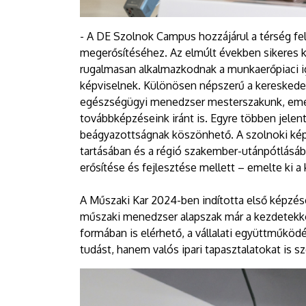
- A DE Szolnok Campus hozzájárul a térség fel
megerősítéséhez. Az elmúlt években sikeres k
rugalmasan alkalmazkodnak a munkaerőpiaci i
képviselnek. Különösen népszerű a kereskede
egészségügyi menedzser mesterszakunk, emell
továbbképzéseink iránt is. Egyre többen jele
beágyazottságnak köszönhető. A szolnoki képz
tartásában és a régió szakember-utánpótlásába
erősítése és fejlesztése mellett – emelte ki a 
A Műszaki Kar 2024-ben indította első képzé
műszaki menedzser alapszak már a kezdetekkor 
formában is elérhető, a vállalati együttműkö
tudást, hanem valós ipari tapasztalatokat is s