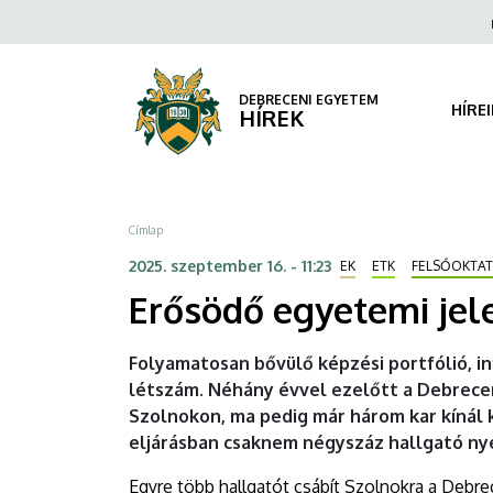
Erősödő
Ugrás
Fels
a
navi
egyetemi
tartalomra
jelenlét
DEBRECENI EGYETEM
HÍRE
HÍREK
Szolnokon
|
Morzsa
Címlap
DEBRECENI
2025. szeptember 16. - 11:23
EK
ETK
FELSŐOKTA
EGYETEM
Erősödő egyetemi jel
Folyamatosan bővülő képzési portfólió, in
létszám. Néhány évvel ezelőtt a Debrec
Szolnokon, ma pedig már három kar kínál 
eljárásban csaknem négyszáz hallgató nye
Egyre több hallgatót csábít Szolnokra a Debr