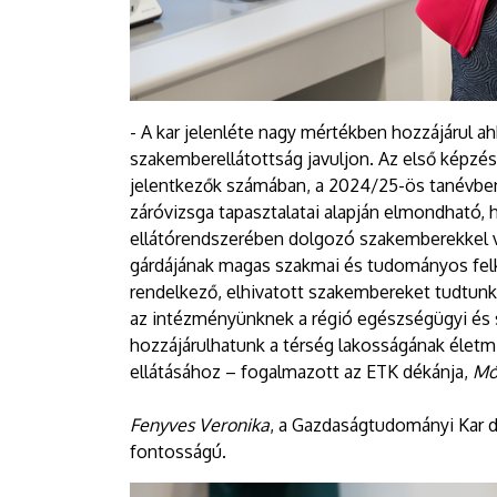
- A kar jelenléte nagy mértékben hozzájárul 
szakemberellátottság javuljon. Az első képzés
jelentkezők számában, a 2024/25-ös tanévben m
záróvizsga tapasztalatai alapján elmondható, 
ellátórendszerében dolgozó szakemberekkel v
gárdájának magas szakmai és tudományos fel
rendelkező, elhivatott szakembereket tudtunk 
az intézményünknek a régió egészségügyi és 
hozzájárulhatunk a térség lakosságának életm
ellátásához – fogalmazott az ETK dékánja,
Mó
Fenyves Veronika
, a Gazdaságtudományi Kar dé
fontosságú.