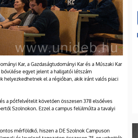
ományi Kar, a Gazdaságtudományi Kar és a Műszaki Kar
 bővülése egyet jelent a hallgatói létszám
helyezkedhetnek el a régióban, akik iránt valós piaci
t és a pótfelvételit követően összesen 378 elsőéves
rtől Szolnokon. Ezzel a campus felülmúlta a tavalyi
fontos mérföldkő, hiszen a DE Szolnok Campuson