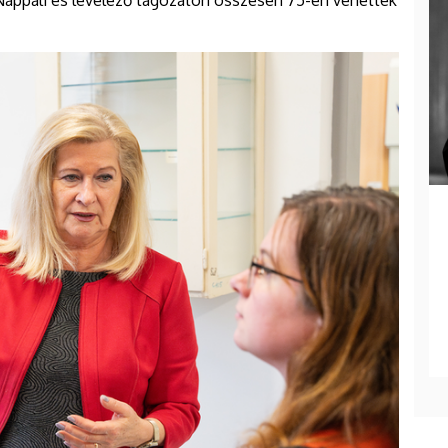
 Nappali és levelező tagozaton összesen 75-en vehették