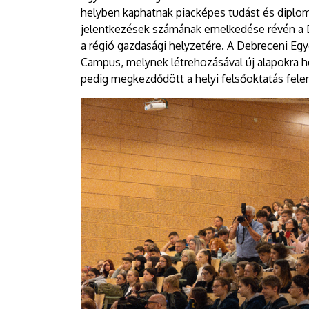
helyben kaphatnak piacképes tudást és diplomá
jelentkezések számának emelkedése révén a D
a régió gazdasági helyzetére. A Debreceni Eg
Campus, melynek létrehozásával új alapokra h
pedig megkezdődött a helyi felsőoktatás fel