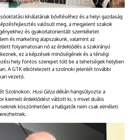
sőoktatási kínálatának bővítéséhez és a helyi gazdaság
épzésfejlesztés valósult meg, a megjelent szakok
gényekhez és gyakorlatorientált szemléletet
lem és marketing alapszakunk, valamint az
ett folyamatosan nő az érdeklődés a szakirányú
ntkeznek, ez a képzések minőségének és a térségi
ési hely fontos szerepet tölt be a tehetségek helyben
n. A GTK elkötelezett a szolnoki jelenlét további
kari vezető.
sét Szolnokon.
Husi Géza
dékán hangsúlyozta: a
kiemelt érdeklődést váltott ki, s mivel duális
déseknek köszönhetően a hallgatók nem csak elméleti
zerezhetnek.