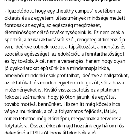
- Igazolódott, hogy egy „healthy campus” esetében az
oktatás és az egyetemi létesítmények minősége mellett
fontosak az egyéb, az egészség megőrzését,
életminőséget célzó tevékenységeink is. Ez nem csak a
sportról, a fizikai aktivitásról szól, rengeteg aldimenziója
van, ideértve többek között a táplálkozást, a mentális és
szociális egészséget, az edukációt, a fenntarthatóságot
és így tovább. A cél nem a versengés, hanem hogy olyan
jó gyakorlatokat építsünk be a mindennapjainkba,
amelyből mindenki csak profitálhat, ideértve a hallgatókat,
az oktatókat, és minden egyetemi dolgozót, sőt a hazai
intézményeket is. Kiváló visszacsatolás ez a platinum
fokozat számunkra, hogy jó úton járunk, és egyúttal
tovább motivál bennünket. Hiszen itt még közel sincs
vége a munkának, a cél a folyamatos fejlődés, látjuk,
miben lehetne még előrelépni, megvannak a terveink a
folytatásra. Ősszel érkezik majd hozzánk egy három fős
delegáció a FISU-tól, hogy áttekintsék a jó