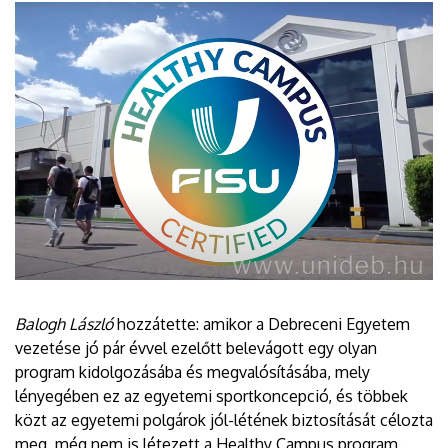
Balogh László
hozzátette: amikor a Debreceni Egyetem
vezetése jó pár évvel ezelőtt belevágott egy olyan
program kidolgozásába és megvalósításába, mely
lényegében ez az egyetemi sportkoncepció, és többek
közt az egyetemi polgárok jól-létének biztosítását célozta
meg, még nem is létezett a Healthy Campus program.