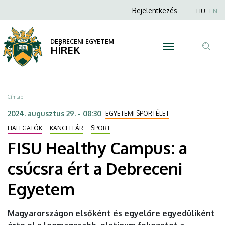
FISU
Ugrás
Anonim
Nyel
Bejelentkezés
HU
EN
a
Felhasználói
Healthy
tartalomra
fiók
DEBRECENI EGYETEM
Campus:
HÍREK
menüje
Tar
a
ker
csúcsra
Morzsa
Címlap
ért
2024. augusztus 29. - 08:30
EGYETEMI SPORTÉLET
a
HALLGATÓK
KANCELLÁR
SPORT
FISU Healthy Campus: a
Debreceni
csúcsra ért a Debreceni
Egyetem
Egyetem
|
DEBRECENI
Magyarországon elsőként és egyelőre egyedüliként