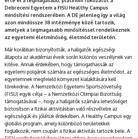
érte el a legmagasabb, platinum fokozatot a
EGYETEM
Debreceni Egyetem a FISU Healthy Campus
minősítési rendszerében. A DE jelenleg így a világ
azon mindössze 38 intézménye közé tartozik,
amelyek a legmagasabb minősítéssel rendelkeznek
az egyetemi életminőség, életmód területén.
Már korábban bizonyították, a hallgatók egészségi
állapota az akadémiai éveik során különös veszélynek van
kitéve. Annak érdekében, hogy támogathassák az
egyetemi polgárok számára az egészséges életmódot, az
egyetemnek megfelelő környezet kialakítására kell
törekednie. A Nemzetközi Egyetemi Sportszövetség
(FISU) egyik célja – a Nemzetközi Olimpiai Bizottság
támogatásával –, hogy a hallgatók számára lehetőséget
biztosítson a fizikai aktivitásban való részvételre az
egészségük és jólétük érdekében. A Healthy Campus egy
globális program, amely különböző területekkel
foglalkozik, nem csupán a fizikai aktivitás tartozik bele. A