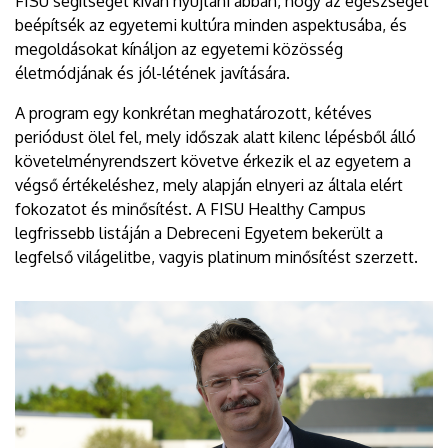
FISU segítséget kíván nyújtani abban, hogy az egészséget
beépítsék az egyetemi kultúra minden aspektusába, és
megoldásokat kínáljon az egyetemi közösség
életmódjának és jól-létének javítására.
A program egy konkrétan meghatározott, kétéves
periódust ölel fel, mely időszak alatt kilenc lépésből álló
követelményrendszert követve érkezik el az egyetem a
végső értékeléshez, mely alapján elnyeri az általa elért
fokozatot és minősítést. A FISU Healthy Campus
legfrissebb listáján a Debreceni Egyetem bekerült a
legfelső világelitbe, vagyis platinum minősítést szerzett.