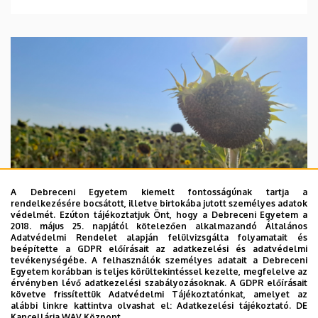
A Debreceni Egyetem kiemelt fontosságúnak tartja a
rendelkezésére bocsátott, illetve birtokába jutott személyes adatok
védelmét. Ezúton tájékoztatjuk Önt, hogy a Debreceni Egyetem a
2018. május 25. napjától kötelezően alkalmazandó Általános
Adatvédelmi Rendelet alapján felülvizsgálta folyamatait és
beépítette a GDPR előírásait az adatkezelési és adatvédelmi
2026. augusztus 4.
tevékenységébe. A felhasználók személyes adatait a Debreceni
Egyetem korábban is teljes körültekintéssel kezelte, megfelelve az
A hőség árnyékában az agrárium
érvényben lévő adatkezelési szabályozásoknak. A GDPR előírásait
követve frissítettük Adatvédelmi Tájékoztatónkat, amelyet az
alábbi linkre kattintva olvashat el:
Adatkezelési tájékoztató.
DE
AGRÁRTUDOMÁNY
AKIT
MÉK
Kancellária WAV Központ