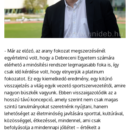
- Már az előző, az arany fokozat megszerzésénél
egyértelmű volt, hogy a Debreceni Egyetem számára
elérhető a minősítési rendszer legmagasabb foka is, így
csak idő kérdése volt, hogy elnyerjük a platinum
fokozatot. Ez egy kiemelkedő eredmény, egy kitűnő
visszajelzés a világ egyik vezető sportszervezetétől, amire
nagyon büszkék vagyunk. Ebben visszaigazolódik az a
hosszú távú koncepció, amely szerint nem csak magas
szintű tanulmányokat szeretnénk nyújtani, hanem
lehetőséget az életminőség javítására sporttal, kultúrával,
közösséggel, étkezéssel, mindennel, ami csak
befolyásolja a mindennapi jóllétet – értékelt a