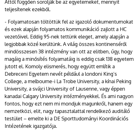
Attól függően sorolják be az egyetemeket, mennyit
teljesítenek ezekből.
- Folyamatosan töltöttük fel az igazoló dokumentumokat
és ezek alapján folyamatos kommunikáció zajlott a HC
vezetőivel. Eddig 95-nek tettünk eleget, amely alapján a
legjobbak közé kerültünk. A világ összes kontinenséről
mindösszesen 38 intézmény van ott az elitben, úgy, hogy
magáig a minősítés folyamatáig is eddig csak 138 egyetem
jutott el. Komoly elismerés, hogy együtt említik a
Debreceni Egyetem nevét például a londoni King’s
College, a melbourne-i La Trobe University, a kínai Peking
University, a svájci University of Lausenne, vagy éppen
kanadai Calgary University intézményekkel. És ami nagyon
fontos, hogy ezt nem mi mondjuk magunkról, hanem egy
nemzetközi, elit, nagy tapasztalattal rendelkező auditáló
testület – emelte ki a DE Sporttudományi Koordinációs
Intézetének igazgatója.