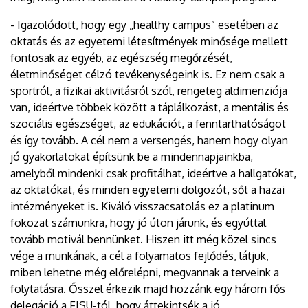
- Igazolódott, hogy egy „healthy campus” esetében az
oktatás és az egyetemi létesítmények minősége mellett
fontosak az egyéb, az egészség megőrzését,
életminőséget célzó tevékenységeink is. Ez nem csak a
sportról, a fizikai aktivitásról szól, rengeteg aldimenziója
van, ideértve többek között a táplálkozást, a mentális és
szociális egészséget, az edukációt, a fenntarthatóságot
és így tovább. A cél nem a versengés, hanem hogy olyan
jó gyakorlatokat építsünk be a mindennapjainkba,
amelyből mindenki csak profitálhat, ideértve a hallgatókat,
az oktatókat, és minden egyetemi dolgozót, sőt a hazai
intézményeket is. Kiváló visszacsatolás ez a platinum
fokozat számunkra, hogy jó úton járunk, és egyúttal
tovább motivál bennünket. Hiszen itt még közel sincs
vége a munkának, a cél a folyamatos fejlődés, látjuk,
miben lehetne még előrelépni, megvannak a terveink a
folytatásra. Ősszel érkezik majd hozzánk egy három fős
delegáció a FISU-tól, hogy áttekintsék a jó