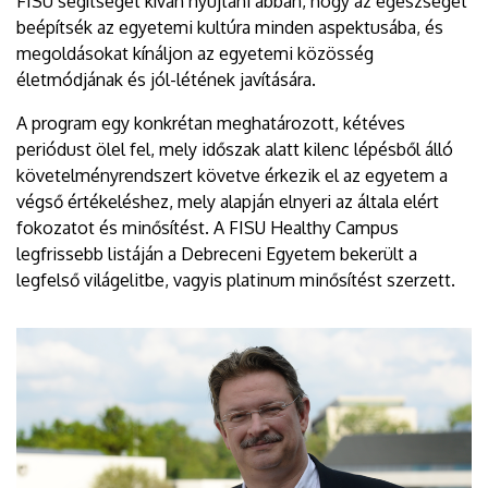
FISU segítséget kíván nyújtani abban, hogy az egészséget
beépítsék az egyetemi kultúra minden aspektusába, és
megoldásokat kínáljon az egyetemi közösség
életmódjának és jól-létének javítására.
A program egy konkrétan meghatározott, kétéves
periódust ölel fel, mely időszak alatt kilenc lépésből álló
követelményrendszert követve érkezik el az egyetem a
végső értékeléshez, mely alapján elnyeri az általa elért
fokozatot és minősítést. A FISU Healthy Campus
legfrissebb listáján a Debreceni Egyetem bekerült a
legfelső világelitbe, vagyis platinum minősítést szerzett.