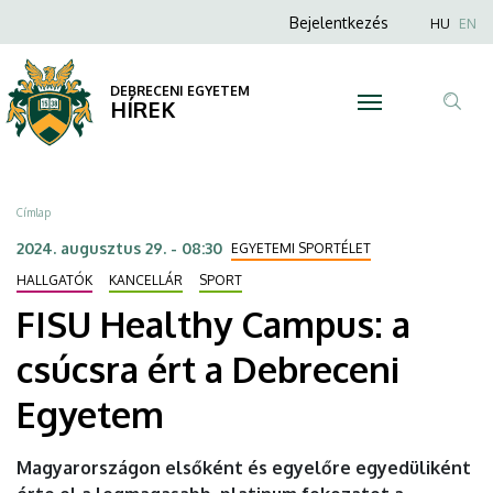
FISU
Ugrás
Anonim
Nyel
Bejelentkezés
HU
EN
a
Felhasználói
Healthy
tartalomra
fiók
DEBRECENI EGYETEM
Campus:
HÍREK
menüje
Tar
a
ker
csúcsra
Morzsa
Címlap
ért
2024. augusztus 29. - 08:30
EGYETEMI SPORTÉLET
a
HALLGATÓK
KANCELLÁR
SPORT
FISU Healthy Campus: a
Debreceni
csúcsra ért a Debreceni
Egyetem
Egyetem
|
DEBRECENI
Magyarországon elsőként és egyelőre egyedüliként