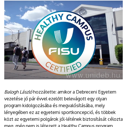
Balogh László
hozzátette: amikor a Debreceni Egyetem
vezetése jó pár évvel ezelőtt belevágott egy olyan
program kidolgozásába és megvalósításába, mely
lényegében ez az egyetemi sportkoncepció, és többek
közt az egyetemi polgárok jól-létének biztosítását célozta
meg, még nem is létezett a Healthy Campus program.