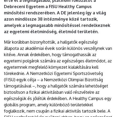
érte el a legmagasabb, platinum fokozatot a
EGYETEM
Debreceni Egyetem a FISU Healthy Campus
minősítési rendszerében. A DE jelenleg így a világ
azon mindössze 38 intézménye közé tartozik,
amelyek a legmagasabb minősítéssel rendelkeznek
az egyetemi életminőség, életmód területén.
Már korábban bizonyították, a hallgatók egészségi
állapota az akadémiai éveik során különös veszélynek van
kitéve. Annak érdekében, hogy támogathassák az
egyetemi polgárok számára az egészséges életmódot, az
egyetemnek megfelelő környezet kialakítására kell
törekednie. A Nemzetközi Egyetemi Sportszövetség
(FISU) egyik célja – a Nemzetközi Olimpiai Bizottság
támogatásával –, hogy a hallgatók számára lehetőséget
biztosítson a fizikai aktivitásban való részvételre az
egészségük és jólétük érdekében. A Healthy Campus egy
globális program, amely különböző területekkel
foglalkozik, nem csupán a fizikai aktivitás tartozik bele. A