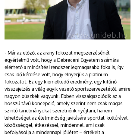
- Már az előző, az arany fokozat megszerzésénél
egyértelmű volt, hogy a Debreceni Egyetem számára
elérhető a minősítési rendszer legmagasabb foka is, így
csak idő kérdése volt, hogy elnyerjük a platinum
fokozatot. Ez egy kiemelkedő eredmény, egy kitűnő
visszajelzés a világ egyik vezető sportszervezetétől, amire
nagyon büszkék vagyunk. Ebben visszaigazolódik az a
hosszú távú koncepció, amely szerint nem csak magas
szintű tanulmányokat szeretnénk nyújtani, hanem
lehetőséget az életminőség javítására sporttal, kultúrával,
közösséggel, étkezéssel, mindennel, ami csak
befolyásolja a mindennapi jóllétet – értékelt a