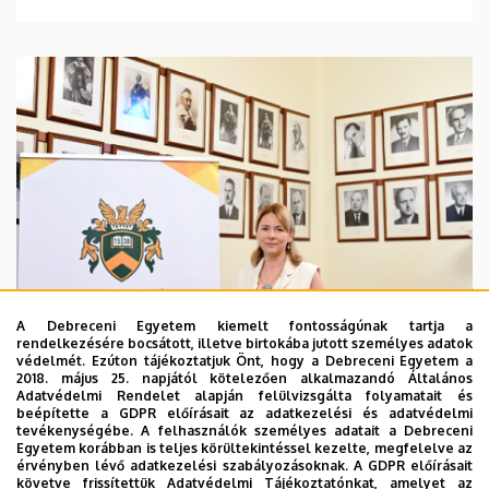
A Debreceni Egyetem kiemelt fontosságúnak tartja a
rendelkezésére bocsátott, illetve birtokába jutott személyes adatok
védelmét. Ezúton tájékoztatjuk Önt, hogy a Debreceni Egyetem a
2018. május 25. napjától kötelezően alkalmazandó Általános
Adatvédelmi Rendelet alapján felülvizsgálta folyamatait és
2026. augusztus 5.
beépítette a GDPR előírásait az adatkezelési és adatvédelmi
Hagyományőrzés és innováció a
tevékenységébe. A felhasználók személyes adatait a Debreceni
Egyetem korábban is teljes körültekintéssel kezelte, megfelelve az
Bölcsészettudományi Karon
érvényben lévő adatkezelési szabályozásoknak. A GDPR előírásait
követve frissítettük Adatvédelmi Tájékoztatónkat, amelyet az