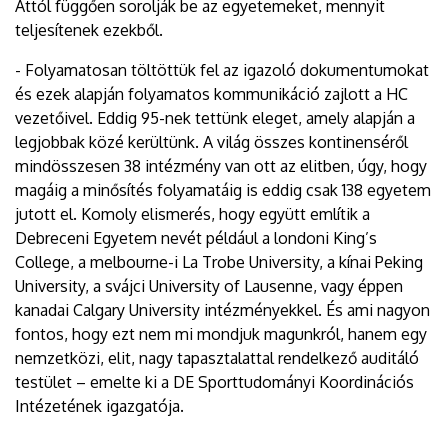
Attól függően sorolják be az egyetemeket, mennyit
teljesítenek ezekből.
- Folyamatosan töltöttük fel az igazoló dokumentumokat
és ezek alapján folyamatos kommunikáció zajlott a HC
vezetőivel. Eddig 95-nek tettünk eleget, amely alapján a
legjobbak közé kerültünk. A világ összes kontinenséről
mindösszesen 38 intézmény van ott az elitben, úgy, hogy
magáig a minősítés folyamatáig is eddig csak 138 egyetem
jutott el. Komoly elismerés, hogy együtt említik a
Debreceni Egyetem nevét például a londoni King’s
College, a melbourne-i La Trobe University, a kínai Peking
University, a svájci University of Lausenne, vagy éppen
kanadai Calgary University intézményekkel. És ami nagyon
fontos, hogy ezt nem mi mondjuk magunkról, hanem egy
nemzetközi, elit, nagy tapasztalattal rendelkező auditáló
testület – emelte ki a DE Sporttudományi Koordinációs
Intézetének igazgatója.