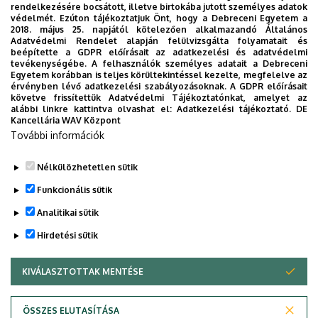
rendelkezésére bocsátott, illetve birtokába jutott személyes adatok
védelmét. Ezúton tájékoztatjuk Önt, hogy a Debreceni Egyetem a
2018. május 25. napjától kötelezően alkalmazandó Általános
Adatvédelmi Rendelet alapján felülvizsgálta folyamatait és
2026. augusztus 7.
beépítette a GDPR előírásait az adatkezelési és adatvédelmi
Univerzum: A Debreceni Egyetem
tevékenységébe. A felhasználók személyes adatait a Debreceni
Egyetem korábban is teljes körültekintéssel kezelte, megfelelve az
titkos receptjei
érvényben lévő adatkezelési szabályozásoknak. A GDPR előírásait
követve frissítettük Adatvédelmi Tájékoztatónkat, amelyet az
alábbi linkre kattintva olvashat el:
Adatkezelési tájékoztató.
DE
KUTATÁS
TUDOMÁNY
Kancellária WAV Központ
További információk
Nélkülözhetetlen sütik
Funkcionális sütik
Analitikai sütik
Hirdetési sütik
KIVÁLASZTOTTAK MENTÉSE
WITHDRAW CONSENT
DEBRECENI EGYETEM
ÖSSZES ELUTASÍTÁSA