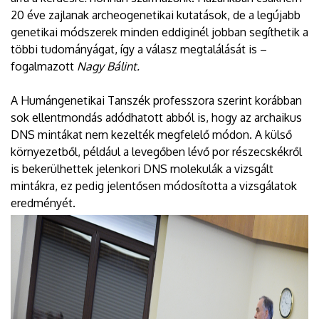
20 éve zajlanak archeogenetikai kutatások, de a legújabb
genetikai módszerek minden eddiginél jobban segíthetik a
többi tudományágat, így a válasz megtalálását is –
fogalmazott
Nagy Bálint.
A Humángenetikai Tanszék professzora szerint korábban
sok ellentmondás adódhatott abból is, hogy az archaikus
DNS mintákat nem kezelték megfelelő módon. A külső
környezetből, például a levegőben lévő por részecskékről
is bekerülhettek jelenkori DNS molekulák a vizsgált
mintákra, ez pedig jelentősen módosította a vizsgálatok
eredményét.