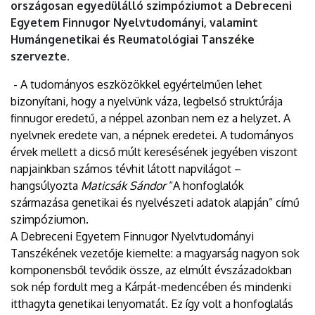
országosan egyedülálló szimpóziumot a Debreceni
Egyetem Finnugor Nyelvtudományi, valamint
Humángenetikai és Reumatológiai Tanszéke
szervezte.
- A tudományos eszközökkel egyértelműen lehet
bizonyítani, hogy a nyelvünk váza, legbelső struktúrája
finnugor eredetű, a néppel azonban nem ez a helyzet. A
nyelvnek eredete van, a népnek eredetei. A tudományos
érvek mellett a dicső múlt keresésének jegyében viszont
napjainkban számos tévhit látott napvilágot –
hangsúlyozta
Maticsák Sándor
“A honfoglalók
származása genetikai és nyelvészeti adatok alapján” című
szimpóziumon.
A Debreceni Egyetem Finnugor Nyelvtudományi
Tanszékének vezetője kiemelte: a magyarság nagyon sok
komponensből tevődik össze, az elmúlt évszázadokban
sok nép fordult meg a Kárpát-medencében és mindenki
itthagyta genetikai lenyomatát. Ez így volt a honfoglalás