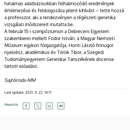
hatalmas adatbázisokban felhalmozódó eredmények
értelmezése és feldolgozása jelent kihívást – tette hozzá
a professzor, aki a rendezvényen a régészeti genetika
vizsgálati módszereit mutatta be.
A február 15-i szimpóziumon a Debreceni Egyetem
szakemberei mellett Fodor István, a Magyar Nemzeti
Múzeum egykori főigazgatója, Honti László finnugor
nyelvész, akadémikus és Török Tibor, a Szegedi
Tudományegyetem Genetikai Tanszékének docense
tartott előadást.
Sajtóiroda-MM
Last update:
2021. 11. 22. 14:17
Megosztás