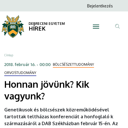
Honnan
Ugrás
Anonim
Bejelentkezés
a
N
Felhasználói
jövünk?
tartalomra
fiók
DEBRECENI EGYETEM
Kik
HÍREK
menüje
Tar
vagyunk?
ker
|
Morzsa
Címlap
DEBRECENI
2018. február 16. - 00:00
BÖLCSÉSZETTUDOMÁNY
EGYETEM
ORVOSTUDOMÁNY
Honnan jövünk? Kik
vagyunk?
Genetikusok és bölcsészek közreműködésével
tartottak teltházas konferenciát a honfoglaló k
származásáról a DAB Székházban február 15-én. Az