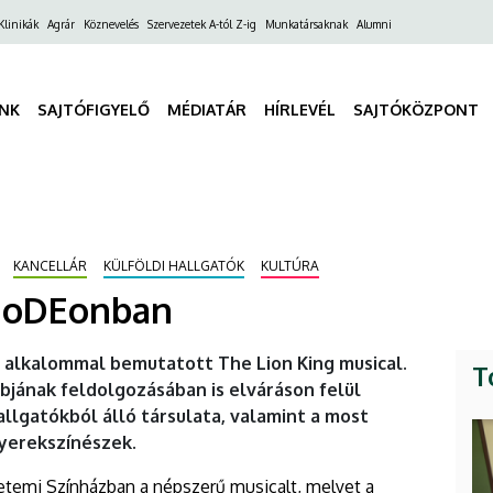
ő
Klinikák
Agrár
Köznevelés
Szervezetek A-tól Z-ig
Munkatársaknak
Alumni
gáció
INK
SAJTÓFIGYELŐ
MÉDIATÁR
HÍRLEVÉL
SAJTÓKÖZPONT
KANCELLÁR
KÜLFÖLDI HALLGATÓK
KULTÚRA
z oDEonban
 alkalommal bemutatott The Lion King musical.
T
bjának feldolgozásában is elváráson felül
allgatókból álló társulata, valamint a most
yerekszínészek.
etemi Színházban a népszerű musicalt, melyet a