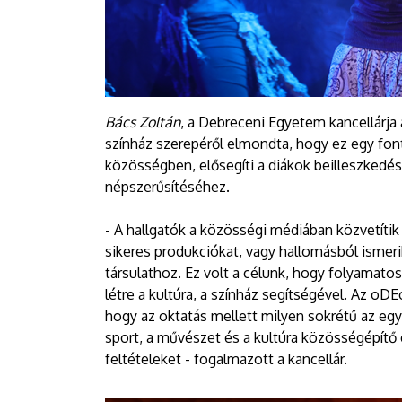
Bács Zoltán
, a Debreceni Egyetem kancellárja a
színház szerepéről elmondta, hogy ez egy fo
közösségben, elősegíti a diákok beilleszkedé
népszerűsítéséhez.
- A hallgatók a közösségi médiában közvetítik 
sikeres produkciókat, vagy hallomásból ismeri
társulathoz. Ez volt a célunk, hogy folyamat
létre a kultúra, a színház segítségével. Az oD
hogy az oktatás mellett milyen sokrétű az egy
sport, a művészet és a kultúra közösségépítő
feltételeket - fogalmazott a kancellár.