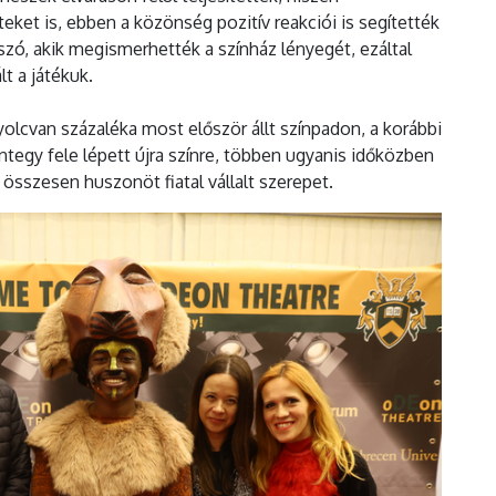
eket is, ebben a közönség pozitív reakciói is segítették
szó, akik megismerhették a színház lényegét, ezáltal
t a játékuk.
yolcvan százaléka most először állt színpadon, a korábbi
ntegy fele lépett újra színre, többen ugyanis időközben
összesen huszonöt fiatal vállalt szerepet.