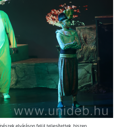
észek elváráson felül teljesítettek, hiszen