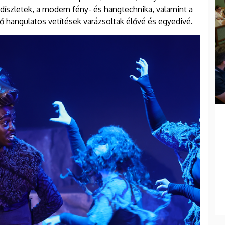
 díszletek, a modern fény- és hangtechnika, valamint a
ő hangulatos vetítések varázsoltak élővé és egyedivé.