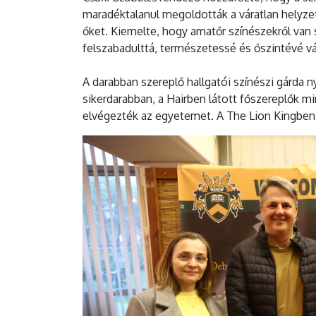
maradéktalanul megoldották a váratlan helyzet
őket. Kiemelte, hogy amatőr színészekről van 
felszabadulttá, természetessé és őszintévé vál
A darabban szereplő hallgatói színészi gárda n
sikerdarabban, a Hairben látott főszereplők mi
elvégezték az egyetemet. A The Lion Kingben 