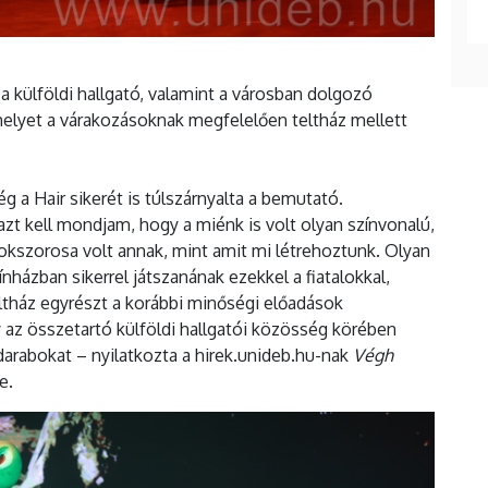
 külföldi hallgató, valamint a városban dolgozó
 melyet a várakozásoknak megfelelően teltház mellett
g a Hair sikerét is túlszárnyalta a bemutató.
zt kell mondjam, hogy a miénk is volt olyan színvonalú,
sokszorosa volt annak, mint amit mi létrehoztunk. Olyan
nházban sikerrel játszanának ezekkel a fiatalokkal,
eltház egyrészt a korábbi minőségi előadások
 az összetartó külföldi hallgatói közösség körében
 darabokat – nyilatkozta a hirek.unideb.hu-nak
Végh
je.