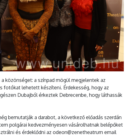
 a közönséget: a színpad mögül megjelentek az
s fotókat lehetett készíteni. Érdekesség, hogy az
 egészen Dubajból érkeztek Debrecenbe, hogy láthassák
 még bemutatják a darabot, a következő előadás szerdán
etem polgárai kedvezményesen vásárolhatnak belépőket
sztrálni és érdeklődni az odeon@zenetheatrum email