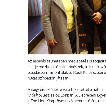
Az előadás szünetében meglepetés is fogadta
állatjelmezbe öltözött színészek, akikkel közö
előadásban Timont alakító Rosh Keith szülei
fiukat színpadon játszani.
A nagy érdeklődésre való tekintettel a héten
19 órától lesz az oDEonban. A Debreceni Egy
a The Lion King következő bemutatójára, regi