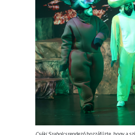
Csáki Szabolcs
rendező hozzáfűzte, hogy a szín