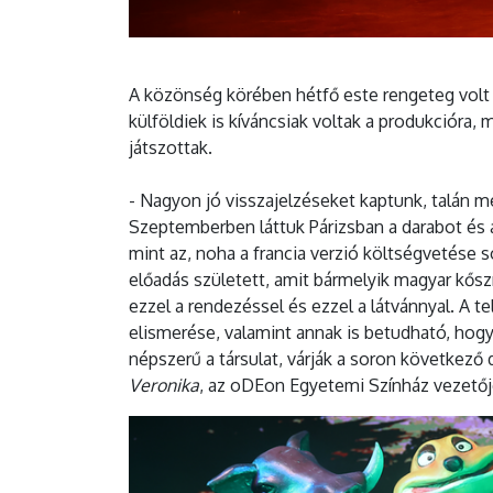
A közönség körében hétfő este rengeteg volt a
külföldiek is kíváncsiak voltak a produkcióra,
játszottak.
- Nagyon jó visszajelzéseket kaptunk, talán mé
Szeptemberben láttuk Párizsban a darabot és a
mint az, noha a francia verzió költségvetése 
előadás született, amit bármelyik magyar kőszí
ezzel a rendezéssel és ezzel a látvánnyal. A t
elismerése, valamint annak is betudható, hogy
népszerű a társulat, várják a soron következő
Veronika
, az oDEon Egyetemi Színház vezető