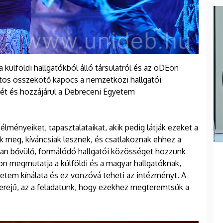
 külföldi hallgatókból álló társulatról és az oDEon
ntos összekötő kapocs a nemzetközi hallgatói
sét és hozzájárul a Debreceni Egyetem
élményeiket, tapasztalataikat, akik pedig látják ezeket a
k meg, kíváncsiak lesznek, és csatlakoznak ehhez a
osan bővülő, formálódó hallgatói közösséget hozzunk
Eon megmutatja a külföldi és a magyar hallgatóknak,
etem kínálata és ez vonzóvá teheti az intézményt. A
 erejű, az a feladatunk, hogy ezekhez megteremtsük a