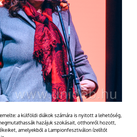
melte: a külföldi diákok számára is nyitott a lehetőség,
s megmutathassák hazájuk szokásait, otthonról hozott,
tékeiket, amelyekből a Lampionfesztiválon ízelítőt