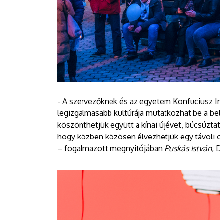
- A szervezőknek és az egyetem Konfuciusz In
legizgalmasabb kultúrája mutatkozhat be a be
köszönthetjük együtt a kínai újévet, búcsúztat
hogy közben közösen élvezhetjük egy távoli o
– fogalmazott megnyitójában
Puskás István
, 