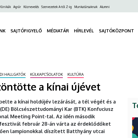
ő
Klinikák
Agrár
Köznevelés
Szervezetek A-tól Z-ig
Munkatársaknak
Alumni
gáció
INK
SAJTÓFIGYELŐ
MÉDIATÁR
HÍRLEVÉL
SAJTÓKÖZPONT
DI HALLGATÓK
KÜLKAPCSOLATOK
KULTÚRA
öntötte a kínai újévet
te a kínai holdújév lezárását, a tél végét és a
T
(DE) Bölcsészettudományi Kar (BTK) Konfuciusz
nal Meeting Point-tal. Az idén második
esztivál február 28-án várta az érdeklődőket
ően lampionokkal díszített Batthyány utcai