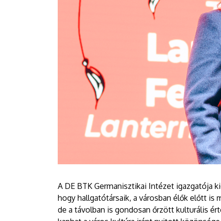
A DE BTK Germanisztikai Intézet igazgatója kie
hogy hallgatótársaik, a városban élők előtt i
de a távolban is gondosan őrzött kulturális ér