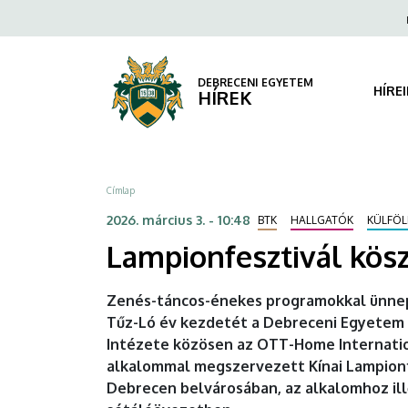
Lampionfesztivál
Ugrás
Fels
a
navi
köszöntötte
tartalomra
a
DEBRECENI EGYETEM
HÍRE
HÍREK
kínai
újévet
Morzsa
Címlap
|
2026. március 3. - 10:48
BTK
HALLGATÓK
KÜLFÖL
DEBRECENI
Lampionfesztivál kösz
EGYETEM
Zenés-táncos-énekes programokkal ünnepel
Tűz-Ló év kezdetét a Debreceni Egyetem 
Intézete közösen az OTT-Home Internatio
alkalommal megszervezett Kínai Lampionf
Debrecen belvárosában, az alkalomhoz ill