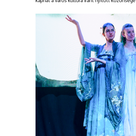
kaphat a város kultúra iránt nyitott közönsége 