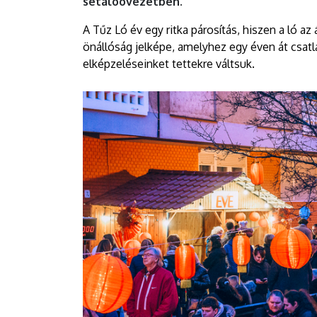
sétálóövezetben.
A Tűz Ló év egy ritka párosítás, hiszen a ló 
önállóság jelképe, amelyhez egy éven át csatl
elképzeléseinket tettekre váltsuk.