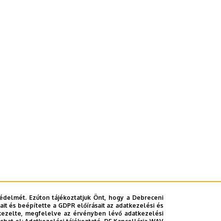
édelmét. Ezúton tájékoztatjuk Önt, hogy a Debreceni
it és beépítette a GDPR előírásait az adatkezelési és
kezelte, megfelelve az érvényben lévő adatkezelési