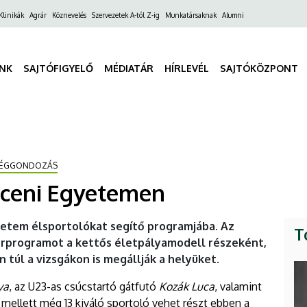
ő
Klinikák
Agrár
Köznevelés
Szervezetek A-tól Z-ig
Munkatársaknak
Alumni
gáció
INK
SAJTÓFIGYELŐ
MÉDIATÁR
HÍRLEVÉL
SAJTÓKÖZPONT
SÉGGONDOZÁS
receni Egyetemen
gyetem élsportolókat segítő programjába. Az
T
rprogramot a kettős életpályamodell részeként,
n túl a vizsgákon is megállják a helyüket.
va
, az U23-as csúcstartó gátfutó
Kozák Luca
, valamint
m
mellett még 13 kiváló sportoló vehet részt ebben a