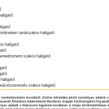
ó
hallgató
allgató
-történelem tanárszakos hallgató
os hallgató
gató
 menedzsment szakos hallgató
lgató
lgató
 hallgató
kreációszervezés szakos hallgató
z tanárszakos hallgató
gató
 rendelkezésére bocsátott, illetve birtokába jutott személyes adatok v
azandó Általános Adatvédelmi Rendelet alapján felülvizsgálta folyamata
ó
yes adatait a Debreceni Egyetem korábban is teljes körültekintéssel 