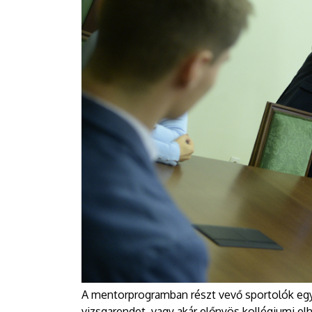
A mentorprogramban részt vevő sportolók egy
vizsgarendet, vagy akár előnyös kollégiumi elh