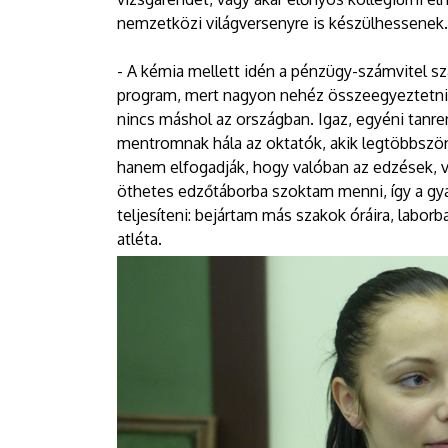
nemzetközi világversenyre is készülhessenek
- A kémia mellett idén a pénzügy-számvitel sz
program, mert nagyon nehéz összeegyeztetni a
nincs máshol az országban. Igaz, egyéni tanr
mentromnak hála az oktatók, akik legtöbbszö
hanem elfogadják, hogy valóban az edzések, v
öthetes edzőtáborba szoktam menni, így a gya
teljesíteni: bejártam más szakok óráira, laborb
atléta.