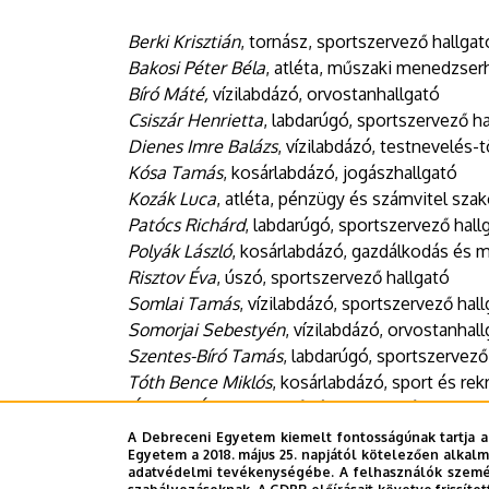
Berki Krisztián
, tornász, sportszervező hallgat
Bakosi Péter Béla
, atléta, műszaki menedzser
Bíró Máté,
vízilabdázó, orvostanhallgató
Csiszár Henrietta
, labdarúgó, sportszervező h
Dienes Imre Balázs
, vízilabdázó, testnevelés
Kósa Tamás
, kosárlabdázó, jogászhallgató
Kozák Luca
, atléta, pénzügy és számvitel szak
Patócs Richárd
, labdarúgó, sportszervező hall
Polyák László
, kosárlabdázó, gazdálkodás és
Risztov Éva
, úszó, sportszervező hallgató
Somlai Tamás
, vízilabdázó, sportszervező hal
Somorjai Sebestyén
, vízilabdázó, orvostanhal
Szentes-Bíró Tamás
, labdarúgó, sportszervező
Tóth Bence Miklós
, kosárlabdázó, sport és re
Újvárosi Ádám
, labdarúgó, testnevelés-földraj
Zele Dorina
, kosárlabdázó, sportszervező hall
A Debreceni Egyetem kiemelt fontosságúnak tartja a
Egyetem a 2018. május 25. napjától kötelezően alkalm
Zsilák László
, vízilabdázó, építőmérnök hallgat
adatvédelmi tevékenységébe. A felhasználók személ