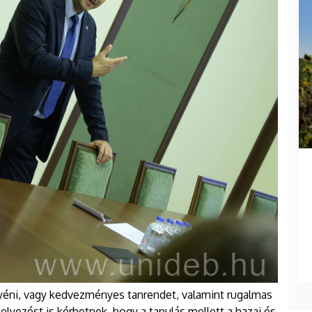
éni, vagy kedvezményes tanrendet, valamint rugalmas
elyezést is kérhetnek, hogy a tanulás mellett a hazai és