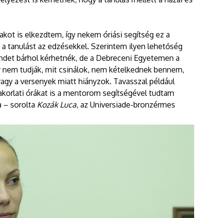
.
akot is elkezdtem, így nekem óriási segítség ez a
 tanulást az edzésekkel. Szerintem ilyen lehetőség
endet bárhol kérhetnék, de a Debreceni Egyetemen a
r nem tudják, mit csinálok, nem kételkednek bennem,
agy a versenyek miatt hiányzok. Tavasszal például
korlati órákat is a mentorom segítségével tudtam
a – sorolta
Kozák Luca
, az Universiade-bronzérmes