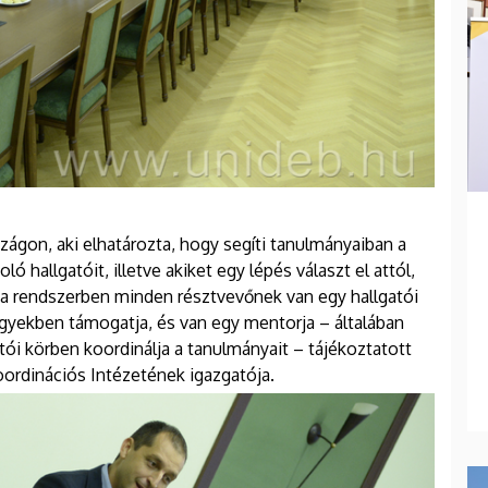
ágon, aki elhatározta, hogy segíti tanulmányaiban a
ó hallgatóit, illetve akiket egy lépés választ el attól,
 a rendszerben minden résztvevőnek van egy hallgatói
 ügyekben támogatja, és van egy mentorja – általában
tói körben koordinálja a tanulmányait – tájékoztatott
ordinációs Intézetének igazgatója.