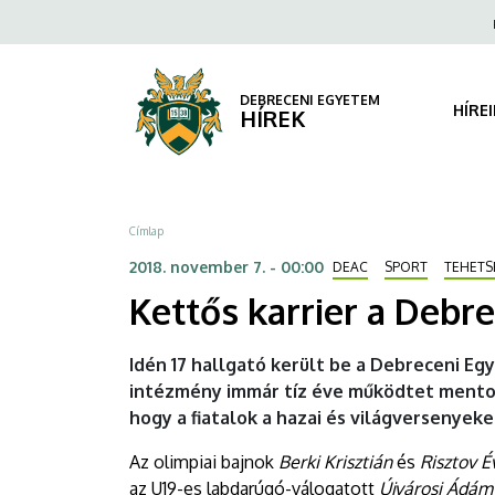
Kettős
Ugrás
Fels
a
navi
karrier
tartalomra
a
DEBRECENI EGYETEM
HÍRE
HÍREK
Debreceni
Egyetemen
Morzsa
Címlap
|
2018. november 7. - 00:00
DEAC
SPORT
TEHET
DEBRECENI
Kettős karrier a Deb
EGYETEM
Idén 17 hallgató került be a Debreceni E
intézmény immár tíz éve működtet mento
hogy a fiatalok a hazai és világversenyeke
Az olimpiai bajnok
Berki Krisztián
és
Risztov É
az U19-es labdarúgó-válogatott
Újvárosi Ádá