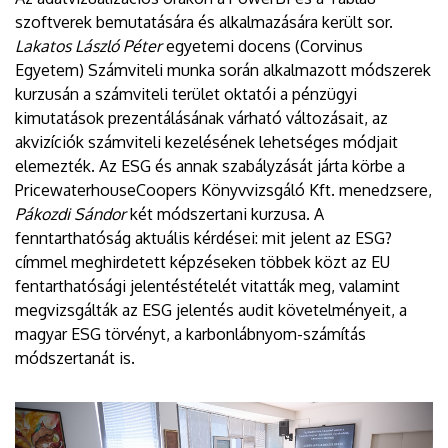
szoftverek bemutatására és alkalmazására került sor.
Lakatos László Péter
egyetemi docens (Corvinus
Egyetem) Számviteli munka során alkalmazott módszerek
kurzusán a számviteli terület oktatói a pénzügyi
kimutatások prezentálásának várható változásait, az
akvizíciók számviteli kezelésének lehetséges módjait
elemezték. Az ESG és annak szabályzását járta körbe a
PricewaterhouseCoopers Könyvvizsgáló Kft. menedzsere,
Pákozdi Sándor
két módszertani kurzusa. A
fenntarthatóság aktuális kérdései: mit jelent az ESG?
címmel meghirdetett képzéseken többek közt az EU
fentarthatósági jelentéstételét vitatták meg, valamint
megvizsgálták az ESG jelentés audit követelményeit, a
magyar ESG törvényt, a karbonlábnyom-számítás
módszertanát is.