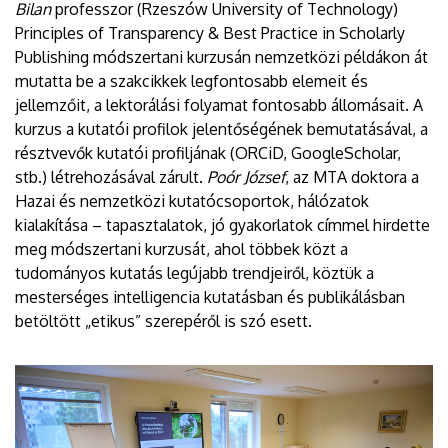
Bilan
professzor (Rzeszów University of Technology)
Principles of Transparency & Best Practice in Scholarly
Publishing módszertani kurzusán nemzetközi példákon át
mutatta be a szakcikkek legfontosabb elemeit és
jellemzőit, a lektorálási folyamat fontosabb állomásait. A
kurzus a kutatói profilok jelentőségének bemutatásával, a
résztvevők kutatói profiljának (ORCiD, GoogleScholar,
stb.) létrehozásával zárult.
Poór József
, az MTA doktora a
Hazai és nemzetközi kutatócsoportok, hálózatok
kialakítása – tapasztalatok, jó gyakorlatok címmel hirdette
meg módszertani kurzusát, ahol többek közt a
tudományos kutatás legújabb trendjeiről, köztük a
mesterséges intelligencia kutatásban és publikálásban
betöltött „etikus” szerepéről is szó esett.