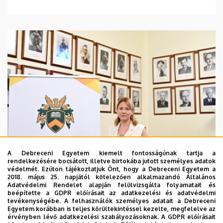
A Debreceni Egyetem kiemelt fontosságúnak tartja a
rendelkezésére bocsátott, illetve birtokába jutott személyes adatok
védelmét. Ezúton tájékoztatjuk Önt, hogy a Debreceni Egyetem a
2018. május 25. napjától kötelezően alkalmazandó Általános
Adatvédelmi Rendelet alapján felülvizsgálta folyamatait és
2026. augusztus 5.
beépítette a GDPR előírásait az adatkezelési és adatvédelmi
Hagyományőrzés és innováció a
tevékenységébe. A felhasználók személyes adatait a Debreceni
Egyetem korábban is teljes körültekintéssel kezelte, megfelelve az
Bölcsészettudományi Karon
érvényben lévő adatkezelési szabályozásoknak. A GDPR előírásait