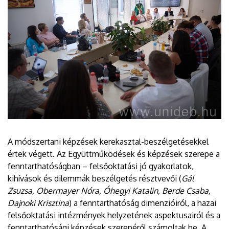
A módszertani képzések kerekasztal-beszélgetésekkel
értek végett. Az Együttműködések és képzések szerepe a
fenntarthatóságban – felsőoktatási jó gyakorlatok,
kihívások és dilemmák beszélgetés résztvevői (
Gál
Zsuzsa, Obermayer Nóra, Óhegyi Katalin, Berde Csaba,
Dajnoki Krisztina
) a fenntarthatóság dimenzióiról, a hazai
felsőoktatási intézmények helyzetének aspektusairól és a
fenntarthatósági képzések szerepéről számoltak be. A