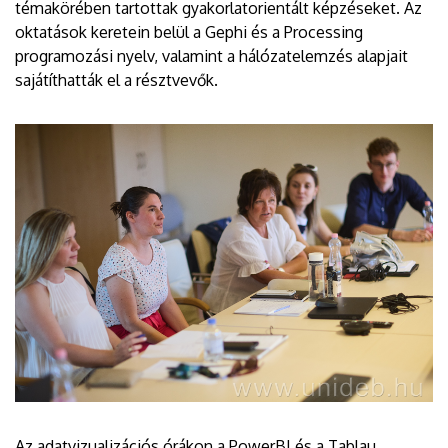
témakörében tartottak gyakorlatorientált képzéseket. Az
oktatások keretein belül a Gephi és a Processing
programozási nyelv, valamint a hálózatelemzés alapjait
sajátíthatták el a résztvevők.
Az adatvizualizációs órákon a PowerBI és a Tablau