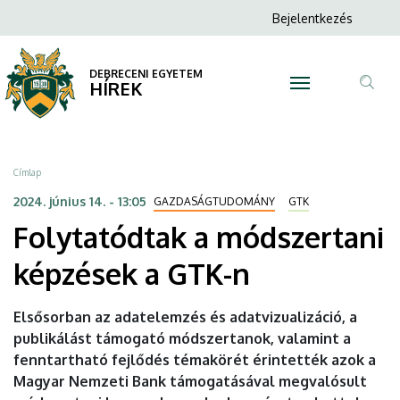
Folytatódtak
Ugrás
Anonim
Bejelentkezés
a
N
Felhasználói
a
tartalomra
fiók
DEBRECENI EGYETEM
módszertani
HÍREK
menüje
Tar
képzések
ker
a
Morzsa
Címlap
GTK-
2024. június 14. - 13:05
GAZDASÁGTUDOMÁNY
GTK
Folytatódtak a módszertani
n
képzések a GTK-n
|
DEBRECENI
Elsősorban az adatelemzés és adatvizualizáció, a
publikálást támogató módszertanok, valamint a
EGYETEM
fenntartható fejlődés témakörét érintették azok a
Magyar Nemzeti Bank támogatásával megvalósult