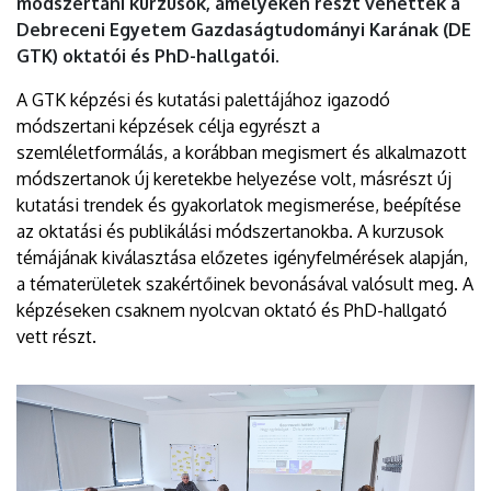
módszertani kurzusok, amelyeken részt vehettek a
Debreceni Egyetem Gazdaságtudományi Karának (DE
GTK) oktatói és PhD-hallgatói.
A GTK képzési és kutatási palettájához igazodó
módszertani képzések célja egyrészt a
szemléletformálás, a korábban megismert és alkalmazott
módszertanok új keretekbe helyezése volt, másrészt új
kutatási trendek és gyakorlatok megismerése, beépítése
az oktatási és publikálási módszertanokba. A kurzusok
témájának kiválasztása előzetes igényfelmérések alapján,
a tématerületek szakértőinek bevonásával valósult meg. A
képzéseken csaknem nyolcvan oktató és PhD-hallgató
vett részt.