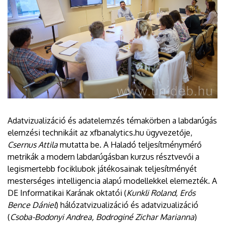
Adatvizualizáció és adatelemzés témakörben a labdarúgás
elemzési technikáit az xfbanalytics.hu ügyvezetője,
Csernus Attila
mutatta be. A Haladó teljesítménymérő
metrikák a modern labdarúgásban kurzus résztvevői a
legismertebb fociklubok játékosainak teljesítményét
mesterséges intelligencia alapú modellekkel elemezték. A
DE Informatikai Karának oktatói (
Kunkli Roland, Erős
Bence Dániel
) hálózatvizualizáció és adatvizualizáció
(
Csoba-Bodonyi Andrea, Bodroginé Zichar Marianna
)