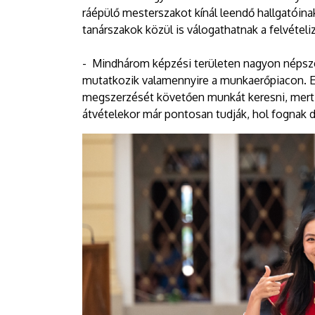
DEBRECENI
ráépülő mesterszakot kínál leendő hallgatói
tanárszakok közül is válogathatnak a felvételi
EGYETEM
- Mindhárom képzési területen nagyon népszer
mutatkozik valamennyire a munkaerőpiacon. Eg
megszerzését követően munkát keresni, mert a
átvételekor már pontosan tudják, hol fognak 