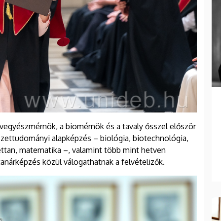
vegyészmérnök, a biomérnök és a tavaly ősszel először
zettudományi alapképzés – biológia, biotechnológia,
zettan, matematika –, valamint több mint hetven
anárképzés közül válogathatnak a felvételizők.