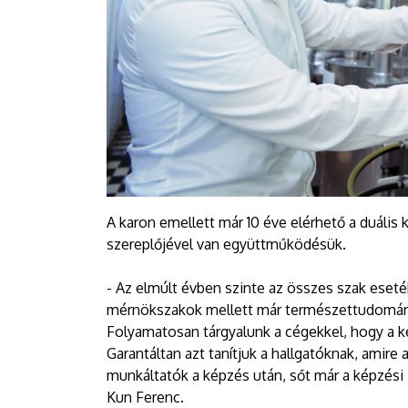
A karon emellett már 10 éve elérhető a duális 
szereplőjével van együttműködésük.
- Az elmúlt évben szinte az összes szak esetébe
mérnökszakok mellett már természettudomány
Folyamatosan tárgyalunk a cégekkel, hogy a ké
Garantáltan azt tanítjuk a hallgatóknak, amire
munkáltatók a képzés után, sőt már a képzési i
Kun Ferenc.