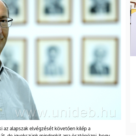
ki az alapszak elvégzését követően kilép a
sát, de igyekszünk mindenkit arra ösztönözni, hogy