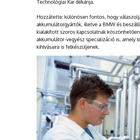
Technológiai Kar dékánja.
Hozzátette: különösen fontos, hogy válaszolj
akkumulátorgyártók, illetve a BMW és beszállí
kialakított szoros kapcsolatnak köszönhetően
akkumulátor-vegyész specializáció is, amely l
kihívásaira is felkészüljenek.