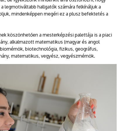
 legmotiváltabb hallgatók számára felkínáljuk a
oljuk, mindenképpen megéri ez a plusz befektetés a
nek köszönhetően a mesterképzési palettája is a piaci
ány, alkalmazott matematikus (magyar és angol
 biomérnök, biotechnológia, fizikus, geográfus,
omány, matematikus, vegyész, vegyészmérnök.