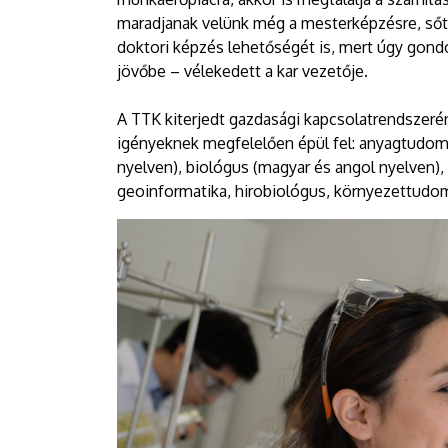
maradjanak velünk még a mesterképzésre, sőt a
doktori képzés lehetőségét is, mert úgy gond
jövőbe – vélekedett a kar vezetője.
A TTK kiterjedt gazdasági kapcsolatrendszeré
igényeknek megfelelően épül fel: anyagtudom
nyelven), biológus (magyar és angol nyelven),
geoinformatika, hirobiológus, környezettud