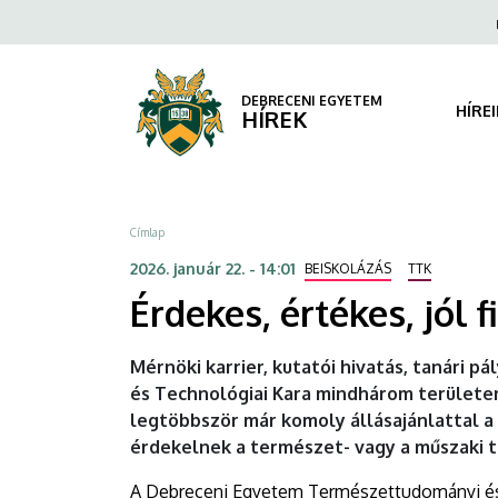
Érdekes,
Ugrás
Fels
a
navi
értékes,
tartalomra
jól
DEBRECENI EGYETEM
HÍRE
HÍREK
fizetett
–
Morzsa
Címlap
jövő
2026. január 22. - 14:01
BEISKOLÁZÁS
TTK
a
Érdekes, értékes, jól 
TTK-
Mérnöki karrier, kutatói hivatás, tanári
s
és Technológiai Kara mindhárom területen
legtöbbször már komoly állásajánlattal a
diplomával
érdekelnek a természet- vagy a műszaki t
|
A Debreceni Egyetem Természettudományi és T