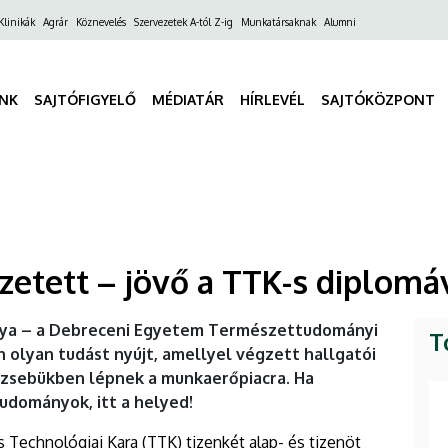
ő
Klinikák
Agrár
Köznevelés
Szervezetek A-tól Z-ig
Munkatársaknak
Alumni
gáció
INK
SAJTÓFIGYELŐ
MÉDIATÁR
HÍRLEVÉL
SAJTÓKÖZPONT
fizetett – jövő a TTK-s diplomá
 pálya – a Debreceni Egyetem Természettudományi
T
 olyan tudást nyújt, amellyel végzett hallgatói
 zsebükben lépnek a munkaerőpiacra. Ha
udományok, itt a helyed!
echnológiai Kara (TTK) tizenkét alap- és tizenöt