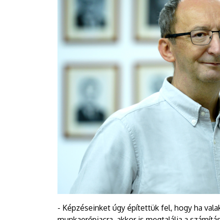
- Képzéseinket úgy építettük fel, hogy ha vala
munkaerőpiacra, akkor is megtalálja a számítá