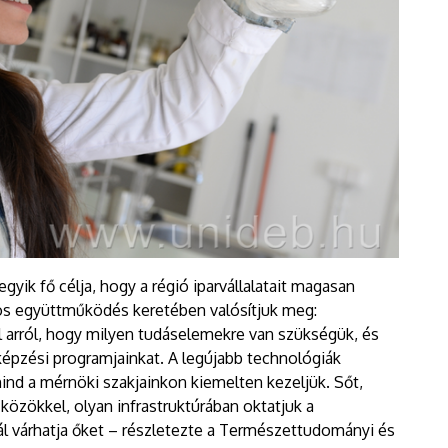
yik fő célja, hogy a régió iparvállalatait magasan
os együttműködés keretében valósítjuk meg:
l arról, hogy milyen tudáselemekre van szükségük, és
épzési programjainkat. A legújabb technológiák
nd a mérnöki szakjainkon kiemelten kezeljük. Sőt,
közökkel, olyan infrastruktúrában oktatjuk a
l várhatja őket – részletezte a Természettudományi és