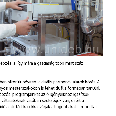
képzés is, így mára a gazdaság több mint száz
n sikerült bővíteni a duális partnervállalatok körét. A
os mesterszakokon is lehet duális formában tanulni.
pzési programjainkat az ő igényeikhez igazítsuk.
 a vállalatoknak valóban szükségük van, ezért a
dő alatt tárt karokkal várják a legjobbakat – mondta el