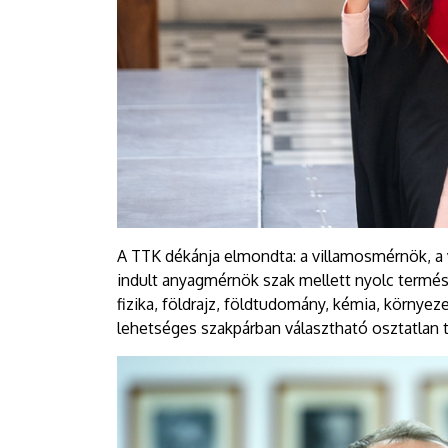
A TTK dékánja elmondta: a villamosmérnök, a 
indult anyagmérnök szak mellett nyolc termés
fizika, földrajz, földtudomány, kémia, környe
lehetséges szakpárban választható osztatlan t