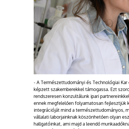
- A Természettudományi és Technológiai Kar eg
képzett szakemberekkel támogassa. Ezt szor
rendszeresen konzultálunk ipari partnereinkke
ennek megfelelően folyamatosan fejlesztjük k
integrációját mind a természettudományos, mi
vállalati laborjainknak köszönhetően olyan esz
hallgatóinkat, ami majd a leendő munkaadókná