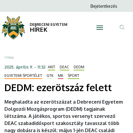
DEDM:
Ugrás
Anonim
Bejelentkezés
a
N
Felhasználói
ezerötszáz
tartalomra
fiók
DEBRECENI EGYETEM
felett
HÍREK
menüje
Tar
|
ker
DEBRECENI
Morzsa
Címlap
EGYETEM
2025. április 9. - 11:32
AKIT
DEAC
DEDM
EGYETEMI SPORTÉLET
GTK
MK
SPORT
DEDM: ezerötszáz felett
Meghaladta az ezerötszázat a Debreceni Egyetem
Dolgozói Mozgásprogram (DEDM) tagjainak
létszáma. A játékos, sportos versenyt szervező
DEAC szabadidősport szakosztály tavasszal több
nagy dobásra is készül: május 1-jén DEAC családi