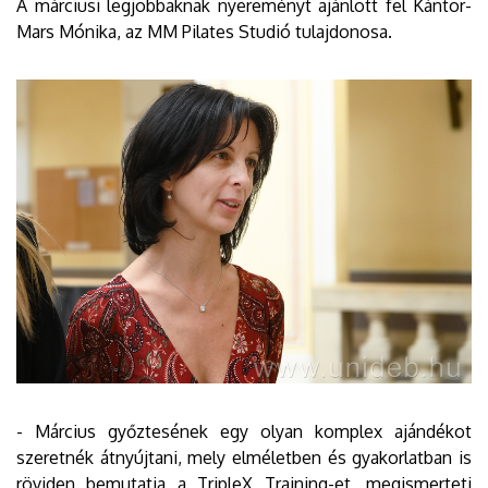
A márciusi legjobbaknak nyereményt ajánlott fel Kántor-
Mars Mónika, az MM Pilates Studió tulajdonosa.
- Március győztesének egy olyan komplex ajándékot
szeretnék átnyújtani, mely elméletben és gyakorlatban is
röviden bemutatja a TripleX Training-et, megismerteti