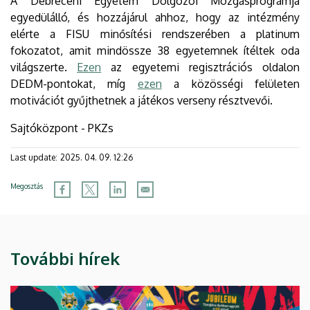
A Debreceni Egyetem Dolgozói Mozgásprogramja
egyedülálló, és hozzájárul ahhoz, hogy az intézmény
elérte a FISU minősítési rendszerében a platinum
fokozatot, amit mindössze 38 egyetemnek ítéltek oda
világszerte.
Ezen
az egyetemi regisztrációs oldalon
DEDM-pontokat, míg
ezen
a közösségi felületen
motivációt gyűjthetnek a játékos verseny résztvevői.
Sajtóközpont - PKZs
Last update:
2025. 04. 09. 12:26
Megosztás
További hírek