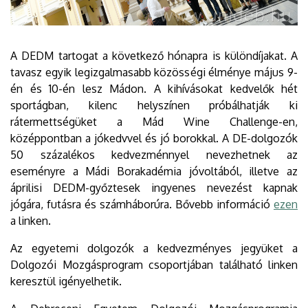
A DEDM tartogat a következő hónapra is különdíjakat. A
tavasz egyik legizgalmasabb közösségi élménye május 9-
én és 10-én lesz Mádon. A kihívásokat kedvelők hét
sportágban, kilenc helyszínen próbálhatják ki
rátermettségüket a Mád Wine Challenge-en,
középpontban a jókedvvel és jó borokkal. A DE-dolgozók
50 százalékos kedvezménnyel nevezhetnek az
eseményre a Mádi Borakadémia jóvoltából, illetve az
áprilisi DEDM-győztesek ingyenes nevezést kapnak
jógára, futásra és számháborúra. Bővebb információ
ezen
a linken.
Az egyetemi dolgozók a kedvezményes jegyüket a
Dolgozói Mozgásprogram csoportjában található linken
keresztül igényelhetik.