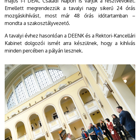
május 1-i DEAC Családi Napon is várjuk a résztvevőket.
Emellett megrendezzük a tavalyi nagy sikerű 24 órás
mozgáskihívást, most már 48 órás időtartamban –
mondta a szakosztályvezető.
A tavalyi évhez hasonlóan a DEENK és a Rektori-Kancellári
Kabinet dolgozói ismét arra készülnek, hogy a kihívás
minden percében a pályán lesznek.