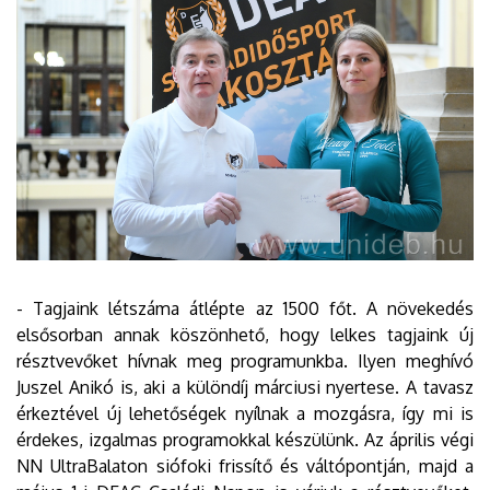
- Tagjaink létszáma átlépte az 1500 főt. A növekedés
elsősorban annak köszönhető, hogy lelkes tagjaink új
résztvevőket hívnak meg programunkba. Ilyen meghívó
Juszel Anikó is, aki a különdíj márciusi nyertese. A tavasz
érkeztével új lehetőségek nyílnak a mozgásra, így mi is
érdekes, izgalmas programokkal készülünk. Az április végi
NN UltraBalaton siófoki frissítő és váltópontján, majd a