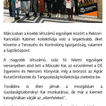
Márciusban a kisebb létszámú egységek között a Rektori-
Kancellári Kabinet kollektívája volt a legaktívabb, őket
követte a Tervezési és Kontrolling Igazgatóság, valamint
a Sajtóközpont.
A nagyobb létszámú, száz fő feletti egységek
versenyében első lett a Műszaki Kar, az ezüstérmet a DE
Egyetemi és Nemzeti Könyvtár, míg a bronzot az Agrár
Kutatóintézetek és Tangazdaság kollektívája zsebelte be.
Továbbra is élen járnak a mozgásban a
Gazdaságtudományi Kar munkatársai, ők már a kiemelt
kategóriában várják az „ellenfeleket”.