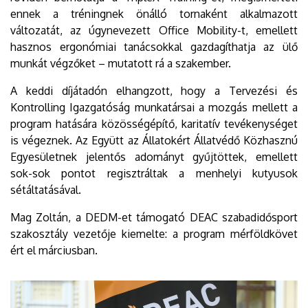
ennek a tréningnek önálló tornaként alkalmazott
változatát, az úgynevezett Office Mobility-t, emellett
hasznos ergonómiai tanácsokkal gazdagíthatja az ülő
munkát végzőket – mutatott rá a szakember.
A keddi díjátadón elhangzott, hogy a Tervezési és
Kontrolling Igazgatóság munkatársai a mozgás mellett a
program hatására közösségépítő, karitatív tevékenységet
is végeznek. Az Együtt az Állatokért Állatvédő Közhasznú
Egyesületnek jelentős adományt gyűjtöttek, emellett
sok-sok pontot regisztráltak a menhelyi kutyusok
sétáltatásával.
Mag Zoltán, a DEDM-et támogató DEAC szabadidősport
szakosztály vezetője kiemelte: a program mérföldkövet
ért el márciusban.