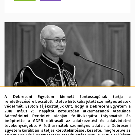
A Debreceni Egyetem kiemelt fontosságúnak tartja a
rendelkezésére bocsátott, illetve birtokába jutott személyes adatok
védelmét. Ezúton tájékoztatjuk Önt, hogy a Debreceni Egyetem a
2018. május 25. napjától kötelezően alkalmazandó Általános
Adatvédelmi Rendelet alapján felülvizsgálta folyamatait és
2026. augusztus 5.
beépítette a GDPR előírásait az adatkezelési és adatvédelmi
Díszdoktorát gyászolja a Debreceni
tevékenységébe. A felhasználók személyes adatait a Debreceni
Egyetem korábban is teljes körültekintéssel kezelte, megfelelve az
Egyetem