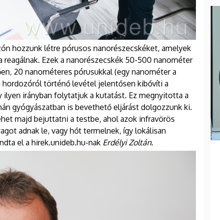
ozón hozzunk létre pórusos nanorészecskéket, amelyek
ára reagálnak. Ezek a nanorészecskék 50-500 nanométer
gően, 20 nanométeres pórusukkal (egy nanométer a
 hordozóról történő levétel jelentősen kibővíti a
 ilyen irányban folytatjuk a kutatást. Ez megnyitotta a
mán gyógyászatban is bevethető eljárást dolgozzunk ki.
t majd bejuttatni a testbe, ahol azok infravörös
got adnak le, vagy hőt termelnek, így lokálisan
ondta el a hirek.unideb.hu-nak
Erdélyi Zoltán
.