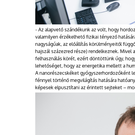
- Az alapvető szándékunk az volt, hogy hord
valamilyen érzékelhető fizikai tényező hatás
nagyságúak, az előállítás körülményeitől füg
hajszál százezred része) rendelkeznek. Mivel a
felhasználás körét, ezért döntöttünk úgy, hogy
lehetőséget, hogy az energetika mellett a hu
A nanorészecskéket gyógyszerhordozóként lehe
fénnyel történő megvilágítás hatására hatóanya
képesek elpusztítani az érintett sejteket – m