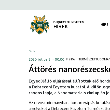
Áttörés
Ugrás
Fels
a
navi
nanorészecskék
tartalomra
előállításában
DEBRECENI EGYETEM
HÍRE
HÍREK
|
DEBRECENI
Morzsa
Címlap
EGYETEM
2020. július 8. - 00:00
FIZIKA
TERMÉSZETTUDOMÁ
Áttörés nanorészecsk
Egyedülálló eljárással állítottak elő ho
a Debreceni Egyetem kutatói. A különlege
rangos lapja, a Nanomaterials címlapján j
Az orvostudományban, tumorterápiás kutatáso
amelyeket a Debreceni Egyetem Természettudo