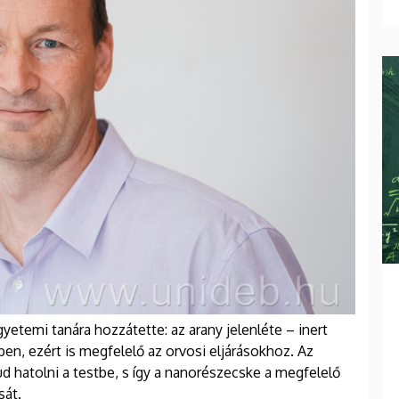
yetemi tanára hozzátette: az arany jelenléte – inert
n, ezért is megfelelő az orvosi eljárásokhoz. Az
ud hatolni a testbe, s így a nanorészecske a megfelelő
sát.