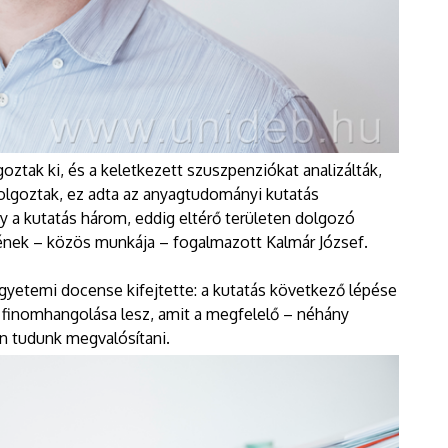
oztak ki, és a keletkezett szuszpenziókat analizálták,
dolgoztak, ez adta az anyagtudományi kutatás
hogy a kutatás három, eddig eltérő területen dolgozó
ének – közös munkája – fogalmazott Kalmár József.
 egyetemi docense kifejtette: a kutatás következő lépése
k finomhangolása lesz, amit a megfelelő – néhány
n tudunk megvalósítani.