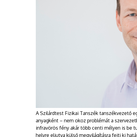
A Szilárdtest Fizikai Tanszék tanszékvezető eg
anyagként – nem okoz problémát a szervezetbe
infravörös fény akár több centi mélyen is be t
helyre eljutva külső megvilágításra fejti ki hatá