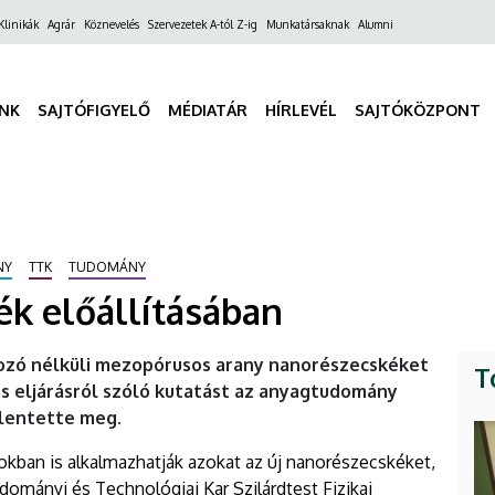
ő
Klinikák
Agrár
Köznevelés
Szervezetek A-tól Z-ig
Munkatársaknak
Alumni
gáció
INK
SAJTÓFIGYELŐ
MÉDIATÁR
HÍRLEVÉL
SAJTÓKÖZPONT
NY
TTK
TUDOMÁNY
ék előállításában
rdozó nélküli mezopórusos arany nanorészecskéket
T
s eljárásról szóló kutatást az anyagtudomány
elentette meg.
kban is alkalmazhatják azokat az új nanorészecskéket,
mányi és Technológiai Kar Szilárdtest Fizikai