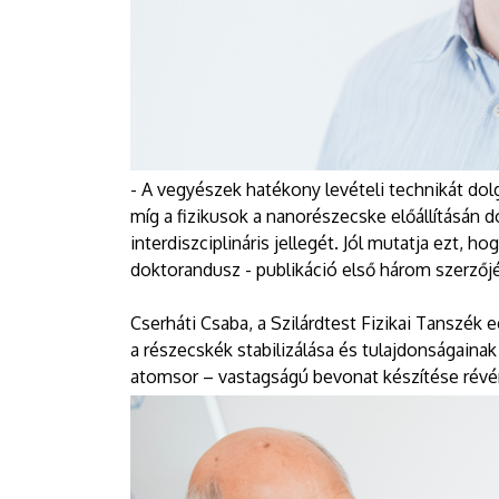
- A vegyészek hatékony levételi technikát dolg
míg a fizikusok a nanorészecske előállításán 
interdiszciplináris jellegét. Jól mutatja ezt, 
doktorandusz - publikáció első három szerzőj
Cserháti Csaba, a Szilárdtest Fizikai Tanszék
a részecskék stabilizálása és tulajdonságaina
atomsor – vastagságú bevonat készítése révé