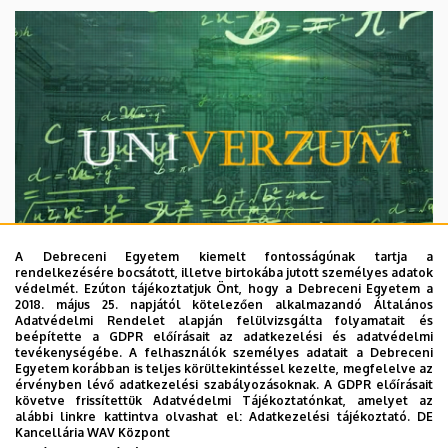
A Debreceni Egyetem kiemelt fontosságúnak tartja a
rendelkezésére bocsátott, illetve birtokába jutott személyes adatok
védelmét. Ezúton tájékoztatjuk Önt, hogy a Debreceni Egyetem a
2018. május 25. napjától kötelezően alkalmazandó Általános
Adatvédelmi Rendelet alapján felülvizsgálta folyamatait és
2026. augusztus 7.
beépítette a GDPR előírásait az adatkezelési és adatvédelmi
Univerzum: A Debreceni Egyetem
tevékenységébe. A felhasználók személyes adatait a Debreceni
Egyetem korábban is teljes körültekintéssel kezelte, megfelelve az
titkos receptjei
érvényben lévő adatkezelési szabályozásoknak. A GDPR előírásait
követve frissítettük Adatvédelmi Tájékoztatónkat, amelyet az
alábbi linkre kattintva olvashat el:
Adatkezelési tájékoztató.
DE
KUTATÁS
TUDOMÁNY
Kancellária WAV Központ