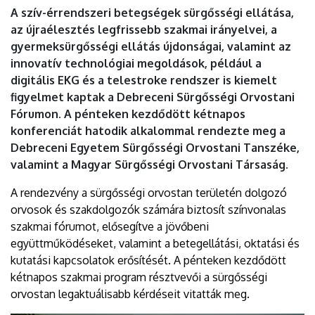
EGYETEM
A szív-érrendszeri betegségek sürgősségi ellátása,
az újraélesztés legfrissebb szakmai irányelvei, a
gyermeksürgősségi ellátás újdonságai, valamint az
innovatív technológiai megoldások, például a
digitális EKG és a telestroke rendszer is kiemelt
figyelmet kaptak a Debreceni Sürgősségi Orvostani
Fórumon. A pénteken kezdődött kétnapos
konferenciát hatodik alkalommal rendezte meg a
Debreceni Egyetem Sürgősségi Orvostani Tanszéke,
valamint a Magyar Sürgősségi Orvostani Társaság.
A rendezvény a sürgősségi orvostan területén dolgozó
orvosok és szakdolgozók számára biztosít színvonalas
szakmai fórumot, elősegítve a jövőbeni
együttműködéseket, valamint a betegellátási, oktatási és
kutatási kapcsolatok erősítését. A pénteken kezdődött
kétnapos szakmai program résztvevői a sürgősségi
orvostan legaktuálisabb kérdéseit vitatták meg.