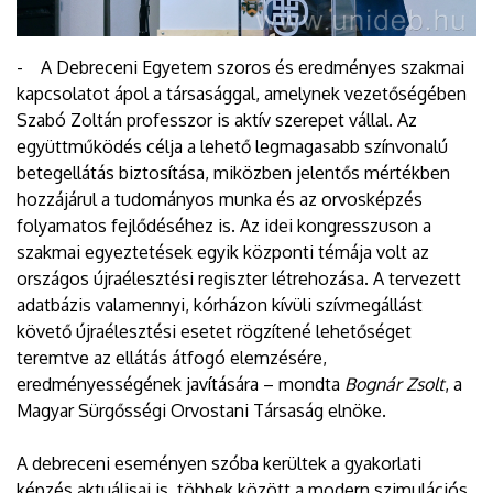
- A Debreceni Egyetem szoros és eredményes szakmai
kapcsolatot ápol a társasággal, amelynek vezetőségében
Szabó Zoltán professzor is aktív szerepet vállal. Az
együttműködés célja a lehető legmagasabb színvonalú
betegellátás biztosítása, miközben jelentős mértékben
hozzájárul a tudományos munka és az orvosképzés
folyamatos fejlődéséhez is. Az idei kongresszuson a
szakmai egyeztetések egyik központi témája volt az
országos újraélesztési regiszter létrehozása. A tervezett
adatbázis valamennyi, kórházon kívüli szívmegállást
követő újraélesztési esetet rögzítené lehetőséget
teremtve az ellátás átfogó elemzésére,
eredményességének javítására – mondta
Bognár Zsolt
, a
Magyar Sürgősségi Orvostani Társaság elnöke.
A debreceni eseményen szóba kerültek a gyakorlati
képzés aktuálisai is, többek között a modern szimulációs