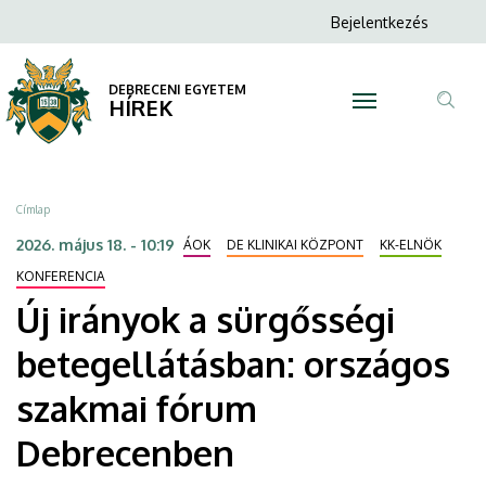
Új
Ugrás
Anonim
Bejelentkezés
a
N
Felhasználói
irányok
tartalomra
fiók
DEBRECENI EGYETEM
a
HÍREK
menüje
Tar
sürgősségi
ker
betegellátásban:
Morzsa
Címlap
országos
2026. május 18. - 10:19
ÁOK
DE KLINIKAI KÖZPONT
KK-ELNÖK
szakmai
KONFERENCIA
Új irányok a sürgősségi
fórum
betegellátásban: országos
Debrecenben
szakmai fórum
|
Debrecenben
DEBRECENI