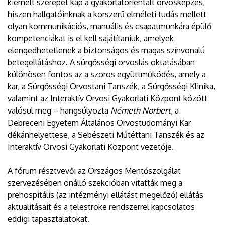
kiemelt szerepet kap a gyakorlatorientált orvosképzés,
hiszen hallgatóinknak a korszerű elméleti tudás mellett
olyan kommunikációs, manuális és csapatmunkára épülő
kompetenciákat is el kell sajátítaniuk, amelyek
elengedhetetlenek a biztonságos és magas színvonalú
betegellátáshoz. A sürgősségi orvoslás oktatásában
különösen fontos az a szoros együttműködés, amely a
kar, a Sürgősségi Orvostani Tanszék, a Sürgősségi Klinika,
valamint az Interaktív Orvosi Gyakorlati Központ között
valósul meg – hangsúlyozta
Németh Norbert
, a
Debreceni Egyetem Általános Orvostudományi Kar
dékánhelyettese, a Sebészeti Műtéttani Tanszék és az
Interaktív Orvosi Gyakorlati Központ vezetője.
A fórum résztvevői az Országos Mentőszolgálat
szervezésében önálló szekcióban vitatták meg a
prehospitális (az intézményi ellátást megelőző) ellátás
aktualitásait és a telestroke rendszerrel kapcsolatos
eddigi tapasztalatokat.