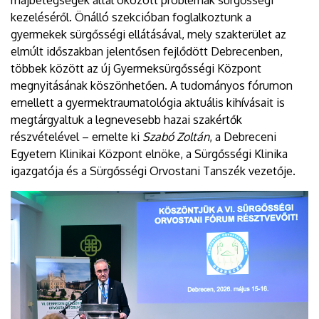
májbetegségek által okozott problémák sürgősségi
kezeléséről. Önálló szekcióban foglalkoztunk a
gyermekek sürgősségi ellátásával, mely szakterület az
elmúlt időszakban jelentősen fejlődött Debrecenben,
többek között az új Gyermeksürgősségi Központ
megnyitásának köszönhetően. A tudományos fórumon
emellett a gyermektraumatológia aktuális kihívásait is
megtárgyaltuk a legnevesebb hazai szakértők
részvételével – emelte ki
Szabó Zoltán
, a Debreceni
Egyetem Klinikai Központ elnöke, a Sürgősségi Klinika
igazgatója és a Sürgősségi Orvostani Tanszék vezetője.