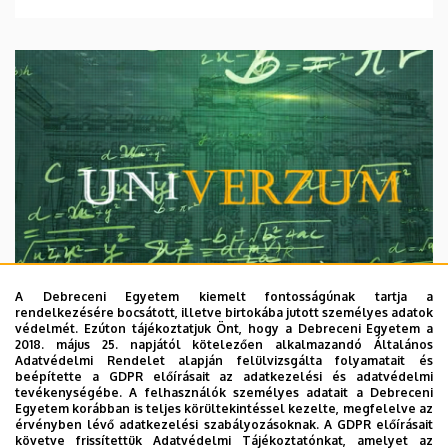
A Debreceni Egyetem kiemelt fontosságúnak tartja a
rendelkezésére bocsátott, illetve birtokába jutott személyes adatok
védelmét. Ezúton tájékoztatjuk Önt, hogy a Debreceni Egyetem a
2018. május 25. napjától kötelezően alkalmazandó Általános
Adatvédelmi Rendelet alapján felülvizsgálta folyamatait és
2026. augusztus 7.
beépítette a GDPR előírásait az adatkezelési és adatvédelmi
Univerzum: A Debreceni Egyetem
tevékenységébe. A felhasználók személyes adatait a Debreceni
Egyetem korábban is teljes körültekintéssel kezelte, megfelelve az
titkos receptjei
érvényben lévő adatkezelési szabályozásoknak. A GDPR előírásait
követve frissítettük Adatvédelmi Tájékoztatónkat, amelyet az