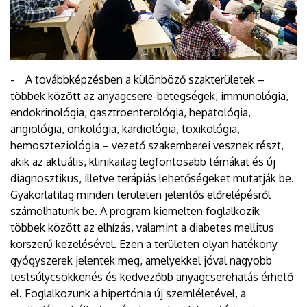
- A továbbképzésben a különböző szakterületek –
többek között az anyagcsere-betegségek, immunológia,
endokrinológia, gasztroenterológia, hepatológia,
angiológia, onkológia, kardiológia, toxikológia,
hemoszteziológia – vezető szakemberei vesznek részt,
akik az aktuális, klinikailag legfontosabb témákat és új
diagnosztikus, illetve terápiás lehetőségeket mutatják be.
Gyakorlatilag minden területen jelentős előrelépésről
számolhatunk be. A program kiemelten foglalkozik
többek között az elhízás, valamint a diabetes mellitus
korszerű kezelésével. Ezen a területen olyan hatékony
gyógyszerek jelentek meg, amelyekkel jóval nagyobb
testsúlycsökkenés és kedvezőbb anyagcserehatás érhető
el. Foglalkozunk a hipertónia új szemléletével, a