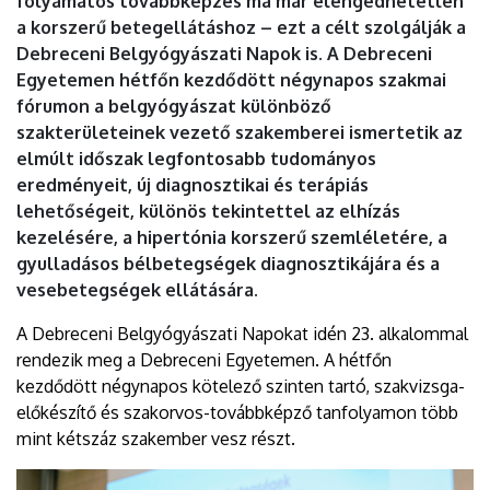
folyamatos továbbképzés ma már elengedhetetlen
a korszerű betegellátáshoz – ezt a célt szolgálják a
Debreceni Belgyógyászati Napok is. A Debreceni
Egyetemen hétfőn kezdődött négynapos szakmai
fórumon a belgyógyászat különböző
szakterületeinek vezető szakemberei ismertetik az
elmúlt időszak legfontosabb tudományos
eredményeit, új diagnosztikai és terápiás
lehetőségeit, különös tekintettel az elhízás
kezelésére, a hipertónia korszerű szemléletére, a
gyulladásos bélbetegségek diagnosztikájára és a
vesebetegségek ellátására.
A Debreceni Belgyógyászati Napokat idén 23. alkalommal
rendezik meg a Debreceni Egyetemen. A hétfőn
kezdődött négynapos kötelező szinten tartó, szakvizsga-
előkészítő és szakorvos-továbbképző tanfolyamon több
mint kétszáz szakember vesz részt.