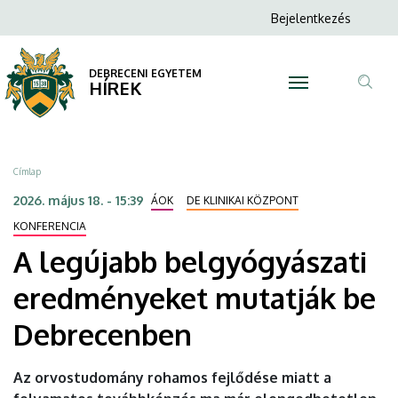
A
Ugrás
Anonim
Bejelentkezés
a
N
Felhasználói
legújabb
tartalomra
fiók
DEBRECENI EGYETEM
belgyógyászati
HÍREK
menüje
Tar
eredményeket
ker
mutatják
Morzsa
Címlap
be
2026. május 18. - 15:39
ÁOK
DE KLINIKAI KÖZPONT
Debrecenben
KONFERENCIA
A legújabb belgyógyászati
|
eredményeket mutatják be
DEBRECENI
Debrecenben
EGYETEM
Az orvostudomány rohamos fejlődése miatt a