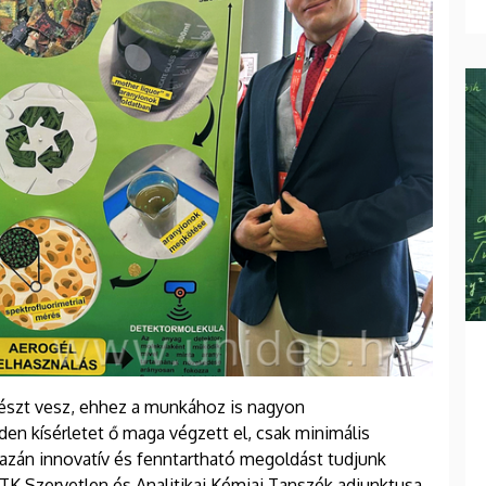
észt vesz, ehhez a munkához is nagyon
den kísérletet ő maga végzett el, csak minimális
azán innovatív és fenntartható megoldást tudjunk
TK Szervetlen és Analitikai Kémiai Tanszék adjunktusa.