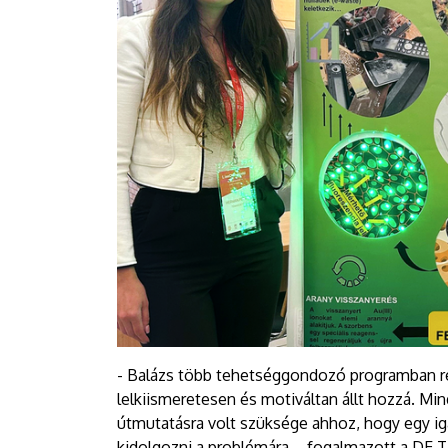
- Balázs több tehetséggondozó programban r
lelkiismeretesen és motiváltan állt hozzá. Min
útmutatásra volt szüksége ahhoz, hogy egy ig
kidolgozni a problémára – fogalmazott a DE T