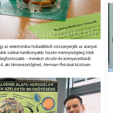
y az elektronikai hulladékból visszanyerjék az aranyat.
kánk sokkal hatékonyabb, hiszen mennyiségileg több
legfontosabb – mindezt olcsón és környezetbarát
ó, aki témavezetőjével,
Herman Petrá
val közösen