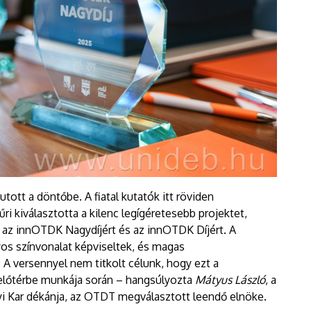
utott a döntőbe. A fiatal kutatók itt röviden
i kiválasztotta a kilenc legígéretesebb projektet,
az innOTDK Nagydíjért és az innOTDK Díjért. A
os színvonalat képviseltek, és magas
 A versennyel nem titkolt célunk, hogy ezt a
 előtérbe munkája során – hangsúlyozta
Mátyus László
, a
 Kar dékánja, az OTDT megválasztott leendő elnöke.