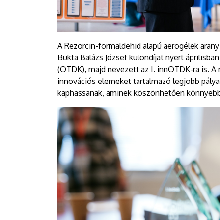
A Rezorcin-formaldehid alapú aerogélek arany
Bukta Balázs József különdíjat nyert április
(OTDK), majd nevezett az I. innOTDK-ra is. A 
innovációs elemeket tartalmazó legjobb pály
kaphassanak, aminek köszönhetően könnyebbe