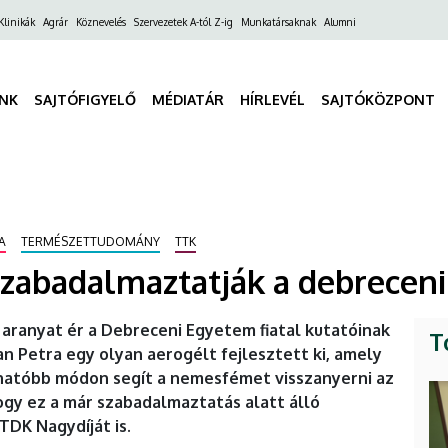
ő
Klinikák
Agrár
Köznevelés
Szervezetek A-tól Z-ig
Munkatársaknak
Alumni
gáció
INK
SAJTÓFIGYELŐ
MÉDIATÁR
HÍRLEVÉL
SAJTÓKÖZPONT
A
TERMÉSZETTUDOMÁNY
TTK
zabadalmaztatják a debreceni 
s aranyat ér a Debreceni Egyetem fiatal kutatóinak
T
n Petra egy olyan aerogélt fejlesztett ki, amely
hatóbb módon segít a nemesfémet visszanyerni az
ogy ez a már szabadalmaztatás alatt álló
DK Nagydíját is.