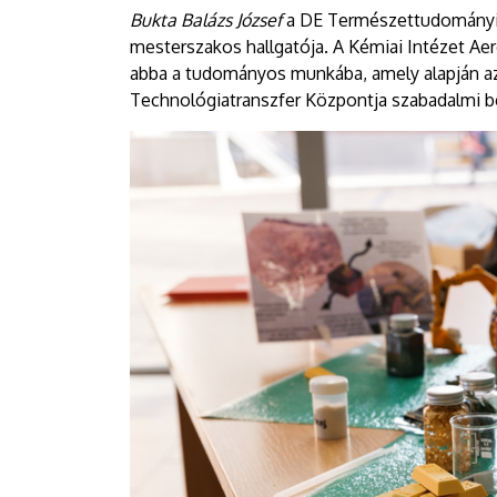
Bukta Balázs József
a DE Természettudományi
mesterszakos hallgatója. A Kémiai Intézet Ae
abba a tudományos munkába, amely alapján az
Technológiatranszfer Központja szabadalmi be