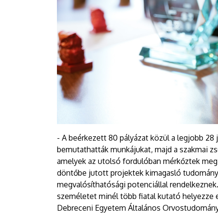
- A beérkezett 80 pályázat közül a legjobb 28 j
bemutathatták munkájukat, majd a szakmai zsűr
amelyek az utolsó fordulóban mérkőztek meg 
döntőbe jutott projektek kimagasló tudomány
megvalósíthatósági potenciállal rendelkeznek.
személetet minél több fiatal kutató helyezze
Debreceni Egyetem Általános Orvostudományi