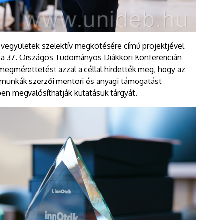
 vegyületek szelektív megkötésére című projektjével
ban a 37. Országos Tudományos Diákköri Konferencián
megmérettetést azzal a céllal hirdették meg, hogy az
amunkák szerzői mentori és anyagi támogatást
n megvalósíthatják kutatásuk tárgyát.