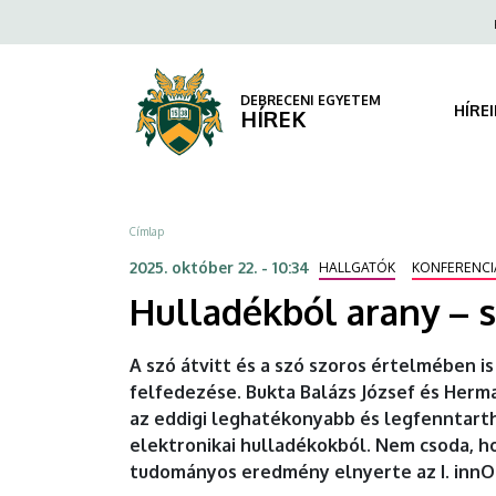
Hulladékból
Ugrás
Fels
a
navi
arany
tartalomra
–
DEBRECENI EGYETEM
HÍRE
HÍREK
szabadalmaztatják
a
Morzsa
Címlap
debreceni
2025. október 22. - 10:34
HALLGATÓK
KONFERENCI
hallgató
Hulladékból arany – s
innovációját
A szó átvitt és a szó szoros értelmében i
|
felfedezése. Bukta Balázs József és Herma
az eddigi leghatékonyabb és legfenntart
DEBRECENI
elektronikai hulladékokból. Nem csoda, h
EGYETEM
tudományos eredmény elnyerte az I. innOT