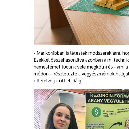
- Már korábban is léteztek módszerek arra, hog
Ezekkel összehasonlítva azonban a mi techni
nemesfémet tudunk vele megkötni és - ami a 
módon – részletezte a vegyészmérnök hallgat
ötletelve jutott el idáig.