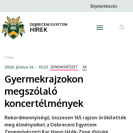
Gyermekrajzokon
Ugrás
Anonim
Bejelentkezés
a
N
Felhasználói
megszólaló
tartalomra
fiók
DEBRECENI EGYETEM
koncertélmények
HÍREK
menüje
Tar
|
ker
DEBRECENI
Morzsa
Címlap
EGYETEM
2026. június 16. - 10:23
ZENEMŰVÉSZET
ZK
Gyermekrajzokon
megszólaló
koncertélmények
Rekordmennyiségű, összesen 165 rajzon örökítették
meg élményeiket a Debreceni Egyetem
Zeneművészeti Kar Hang-Játék-Zene ifjúsági