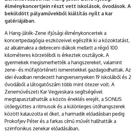
élménykoncertjein részt vett iskolások, óvodások. A
beküldött pályaművekből kiállítás nyílt a kar
galériájában.
A Hang-Játék-Zene ifjúsági élménykoncertek a
koncertpedagógia eszközeivel egészítik ki a közoktatást,
az alkalmakra a debreceni diákok mellett a régió 100
kilométeres körzetéből is érkeztek osztályok. A
gyermekek megismerhették a hangszereket, valamint
zene- és műfajtörténeti ismeretekkel gazdagodhattak. Az
idei évadban rendezett hangversenyeken 19 iskolából és 2
óvodából a látogatószám több mint ötezer volt. A
Zeneművészeti Kar Vegyeskara segítségével
megtapasztalhatták a közös éneklés erejét, a SONUS
ütőegyüttes a ritmusok és a különleges ütőhangszerek
között kalauzolta el őket, a harmadik előadásban pedig
Prokofjev Péter és a farkas című művét hallhatták a
szimfonikus zenekar előadásában.