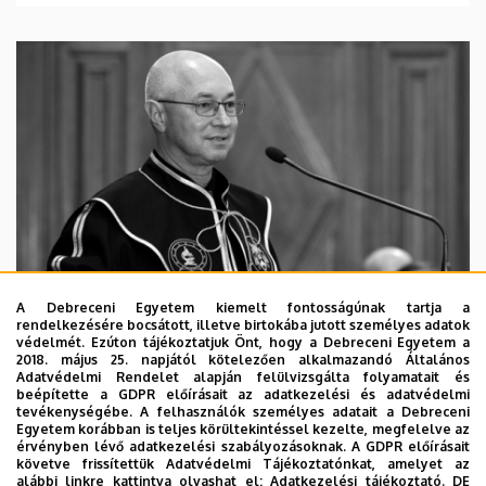
A Debreceni Egyetem kiemelt fontosságúnak tartja a
rendelkezésére bocsátott, illetve birtokába jutott személyes adatok
védelmét. Ezúton tájékoztatjuk Önt, hogy a Debreceni Egyetem a
2018. május 25. napjától kötelezően alkalmazandó Általános
Adatvédelmi Rendelet alapján felülvizsgálta folyamatait és
2026. augusztus 5.
beépítette a GDPR előírásait az adatkezelési és adatvédelmi
Díszdoktorát gyászolja a Debreceni
tevékenységébe. A felhasználók személyes adatait a Debreceni
Egyetem korábban is teljes körültekintéssel kezelte, megfelelve az
Egyetem
érvényben lévő adatkezelési szabályozásoknak. A GDPR előírásait
követve frissítettük Adatvédelmi Tájékoztatónkat, amelyet az
alábbi linkre kattintva olvashat el:
Adatkezelési tájékoztató.
DE