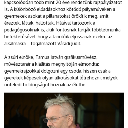
kapcsolódóan több mint 20 éve rendezünk rajzpályázatot
is. A különböző előadásokhoz kötődő pályaműveken a
gyermekek azokat a pillanatokat örökítik meg, amit
éreztek, láttak, hallottak. Hálával tartozunk a
pedagógusoknak is, akik fontosnak tartják többletmunka
befektetésével, hogy a tanulóik eljussanak ezekre az
alkalmakra – fogalmazott Váradi Judit.
A zsűri elnöke, Tamus István grafikusművész,
művésztanár a kiállítás megnyitóján elmondta:
gyermekrajzokkal dolgozni egy csoda, hiszen csak a
gyerekek képesek olyan alkotásokat létrehozni, melyek
önfeledt boldogságot hoznak az életbe.