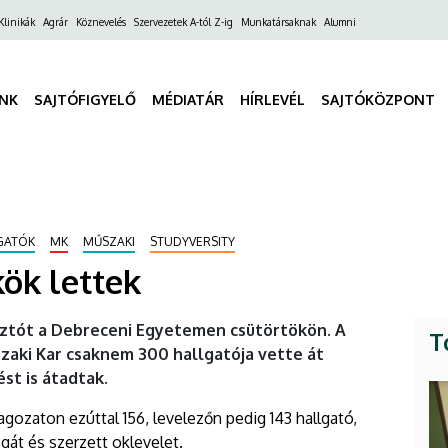
ő
Klinikák
Agrár
Köznevelés
Szervezetek A-tól Z-ig
Munkatársaknak
Alumni
gáció
INK
SAJTÓFIGYELŐ
MÉDIATÁR
HÍRLEVÉL
SAJTÓKÖZPONT
GATÓK
MK
MŰSZAKI
STUDYVERSITY
ök lettek
sztót a Debreceni Egyetemen csütörtökön. A
T
aki Kar csaknem 300 hallgatója vette át
st is átadtak.
ozaton ezúttal 156, levelezőn pedig 143 hallgató,
sgát és szerzett oklevelet.