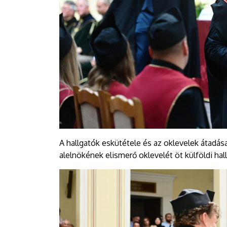
A hallgatók eskütétele és az oklevelek átadá
alelnökének elismerő oklevelét öt külföldi ha