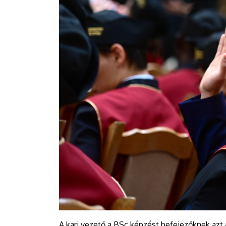
A kari vezető a BSc képzést befejezőknek azt