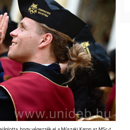
 ajánlotta, hogy végezzék el a Műszaki Karon az MSc-t