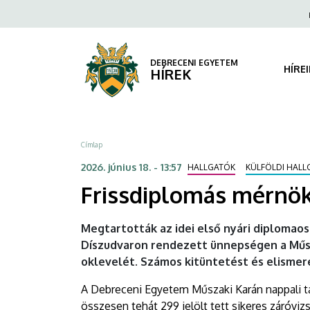
Frissdiplomás
Ugrás
Fels
a
navi
mérnökök
tartalomra
lettek
DEBRECENI EGYETEM
HÍRE
HÍREK
|
DEBRECENI
Morzsa
Címlap
EGYETEM
2026. június 18. - 13:57
HALLGATÓK
KÜLFÖLDI HALL
Frissdiplomás mérnök
Megtartották az idei első nyári diplomao
Díszudvaron rendezett ünnepségen a Műsz
oklevelét. Számos kitüntetést és elismeré
A Debreceni Egyetem Műszaki Karán nappali tag
összesen tehát 299 jelölt tett sikeres záróviz