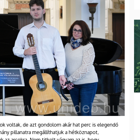
k voltak, de azt gondolom akár hat perc is elegendő
hány pillanatra megállíthatjuk a hétköznapot,
 az arcokra. Nem titkolt vágyam az is, hogy