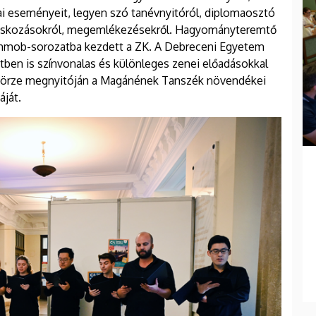
mai eseményeit, legyen szó tanévnyitóról, diplomaosztó
cskozásokról, megemlékezésekről. Hagyományteremtő
ashmob-sorozatba kezdett a ZK. A Debreceni Egyetem
tben is színvonalas és különleges zenei előadásokkal
i Börze megnyitóján a Magánének Tanszék növendékei
áját.