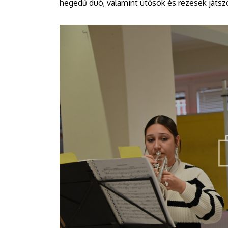
hegedű duó, valamint ütősök és rezesek játsz