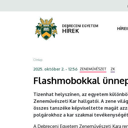
Flashmobokkal
Ugrás
Fels
a
navi
ünnepelte
tartalomra
a
DEBRECENI EGYETEM
HÍRE
HÍREK
ZK
a
Morzsa
Címlap
zene
2025. október 2. - 12:56
ZENEMŰVÉSZET
ZK
világnapját
Flashmobokkal ünnepe
|
Tizenhat helyszínen, az egyetem különbö
DEBRECENI
Zeneművészeti Kar hallgatói. A zene vilá
összes tanszéke képviseltette magát azza
EGYETEM
polgárokhoz a kar szakmai tevékenységét 
A Debreceni Egyetem Zeneművészeti Kara ren