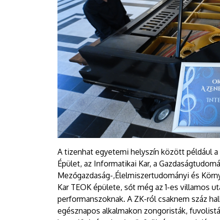
A tizenhat egyetemi helyszín között például a
Épület, az Informatikai Kar, a Gazdaságtudomán
Mezőgazdaság-,Élelmiszertudományi és Körny
Kar TEOK épülete, sőt még az 1-es villamos uta
performanszoknak. A ZK-ról csaknem száz hall
egésznapos alkalmakon zongoristák, fuvolisták