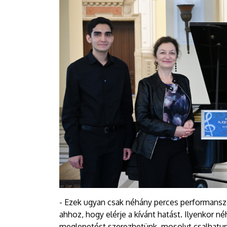
- Ezek ugyan csak néhány perces performanszo
ahhoz, hogy elérje a kívánt hatást. Ilyenkor né
meglepetést szerezhetünk, mosolyt csalhatunk