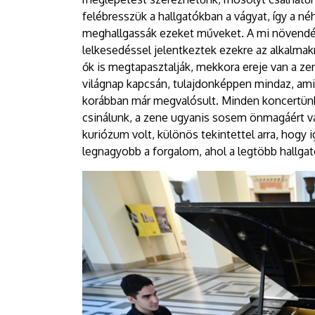
felébresszük a hallgatókban a vágyat, így a né
meghallgassák ezeket műveket. A mi növendé
lelkesedéssel jelentkeztek ezekre az alkalma
ők is megtapasztalják, mekkora ereje van a z
világnap kapcsán, tulajdonképpen mindaz, amit
korábban már megvalósult. Minden koncertünk
csinálunk, a zene ugyanis sosem önmagáért v
kuriózum volt, különös tekintettel arra, hogy 
legnagyobb a forgalom, ahol a legtöbb hallgat