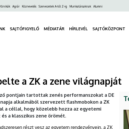
ő
Klinikák
Agrár
Köznevelés
Szervezetek A-tól Z-ig
Munkatársaknak
Alumni
gáció
INK
SAJTÓFIGYELŐ
MÉDIATÁR
HÍRLEVÉL
SAJTÓKÖZPONT
lte a ZK a zene világnapját
ző pontjain tartottak zenés performanszokat a DE
T
gnapja alkalmából szervezett flashmobokon a ZK
l a céllal, hogy közelebb hozza az egyetemi
és a klasszikus zene örömét.
dszeresen részt vesz az egyetem rendezvényein, a ZK