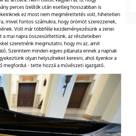
hány perces ízelítők után esetleg hosszabban is
keinknek ez most nem megmérettetés volt, hihetetlen
kra, mivel fontos számukra, hogy örömöt szerezzenek,
enének. Volt már többféle kezdeményezésünk a zenei
 a mai napra összesűrítettünk, az részleteiben
kel szeretnénk megmutatni, hogy mi az, amit
aló. Szerintem minden egyes pillanata ennek a napnak
igyekeztünk olyan helyszíneket keresni, ahol ilyenkor a
ó megfordul - tette hozzá a művészeti igazgató.