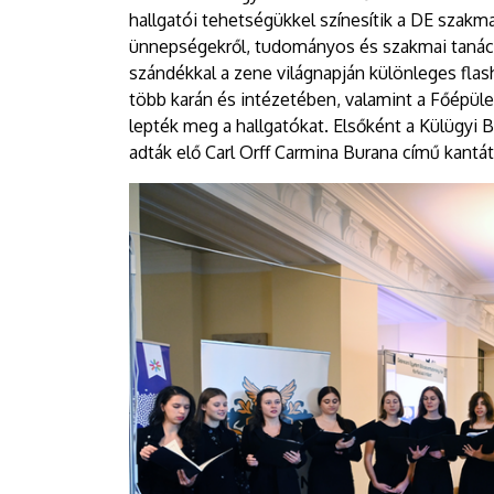
hallgatói tehetségükkel színesítik a DE szak
ünnepségekről, tudományos és szakmai taná
szándékkal a zene világnapján különleges fl
több karán és intézetében, valamint a Főépüle
lepték meg a hallgatókat. Elsőként a Külügy
adták elő Carl Orff Carmina Burana című kantát