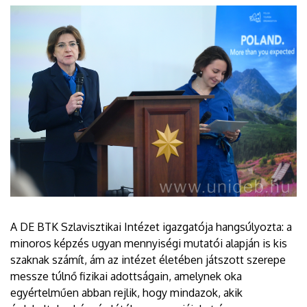
A DE BTK Szlavisztikai Intézet igazgatója hangsúlyozta: a
minoros képzés ugyan mennyiségi mutatói alapján is kis
szaknak számít, ám az intézet életében játszott szerepe
messze túlnő fizikai adottságain, amelynek oka
egyértelműen abban rejlik, hogy mindazok, akik