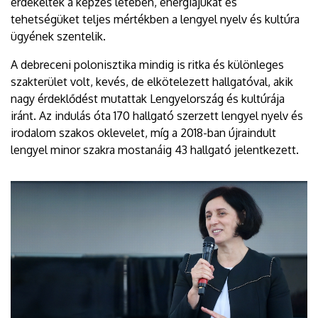
érdekeltek a képzés létében, energiájukat és
tehetségüket teljes mértékben a lengyel nyelv és kultúra
ügyének szentelik.
A debreceni polonisztika mindig is ritka és különleges
szakterület volt, kevés, de elkötelezett hallgatóval, akik
nagy érdeklődést mutattak Lengyelország és kultúrája
iránt. Az indulás óta 170 hallgató szerzett lengyel nyelv és
irodalom szakos oklevelet, míg a 2018-ban újraindult
lengyel minor szakra mostanáig 43 hallgató jelentkezett.