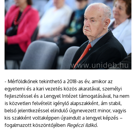
- Mérföldkőnek tekinthető a 2018-as év, amikor az
egyetemi és a kari vezetés közös akaratával, személyi
fejlesztéssel és a Lengyel Intézet támogatásával, ha nem
is közvetlen felvételit igénylő alapszakként, ám stabil,
belső jelentkezéssel elinduló úgynevezett minor, vagyis
kis szakként voltaképpen újraindult a lengyel képzés –
fogalmazott köszöntőjében
Regéczi Ildikó
.