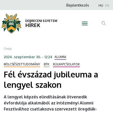
Fél
Ugrás
Anonim
Nyel
Bejelentkezés
HU
EN
a
Felhasználói
évszázad
tartalomra
fiók
DEBRECENI EGYETEM
jubileuma
HÍREK
menüje
Tar
a
ker
lengyel
Morzsa
Címlap
szakon
2024. szeptember 30. - 12:24
ALUMNI
|
BÖLCSÉSZETTUDOMÁNY
BTK
KÜLKAPCSOLATOK
Fél évszázad jubileuma a
DEBRECENI
lengyel szakon
EGYETEM
A lengyel képzés elindításának ötvenedik
évfordulója alkalmából az intézményi Alumni
Fesztiválhoz csatlakozva szervezett öregdiák-