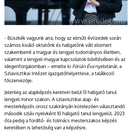
- Büszkék vagyunk arra, hogy az elmúlt évtizedek során
számos kiváló oktatónk és hallgatónk vált elismert
szakemberré a magyar és lengyel tudományos életben,
valamint a lengyel-magyar kapcsolatok bővítésében és az
idegenforgalomban – emelte ki
Fórián Éva
nyelvtanár, a
Szlavisztikai Intézet igazgatóhelyettese, a találkozó
főszervezője.
Jelenleg az alapképzés keretein belül 13 hallgató tanul
lengyel minor szakon. A szlavisztikai alap- és
mesterképzés orosz szakirányán kötelezően választandó
második szláv nyelvként 10 hallgató tanul lengyelül. 2023
óta pedig a fordító- és tolmács mesterszakos képzés
keretében is lehetőség van a képzésre.