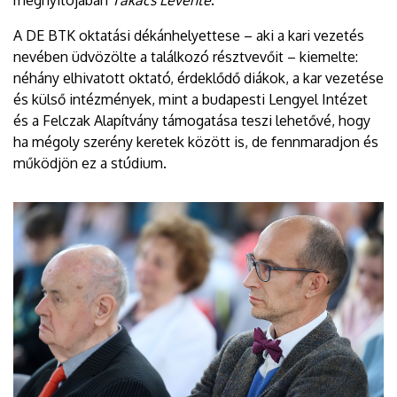
A DE BTK oktatási dékánhelyettese – aki a kari vezetés
nevében üdvözölte a találkozó résztvevőit – kiemelte:
néhány elhivatott oktató, érdeklődő diákok, a kar vezetése
és külső intézmények, mint a budapesti Lengyel Intézet
és a Felczak Alapítvány támogatása teszi lehetővé, hogy
ha mégoly szerény keretek között is, de fennmaradjon és
működjön ez a stúdium.