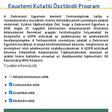
A Debreceni Egyetem kiemelt fontosságúnak tartja a
rendelkezésére bocsátott, illetve birtokába jutott személyes adatok
védelmét. Ezúton tájékoztatjuk Önt, hogy a Debreceni Egyetem a
2018. május 25. napjától kötelezően alkalmazandó Általános
Adatvédelmi Rendelet alapján felülvizsgálta folyamatait és
2026. augusztus 6.
beépítette a GDPR előírásait az adatkezelési és adatvédelmi
Ösztöndíj a tudományos munka
tevékenységébe. A felhasználók személyes adatait a Debreceni
Egyetem korábban is teljes körültekintéssel kezelte, megfelelve az
támogatására
érvényben lévő adatkezelési szabályozásoknak. A GDPR előírásait
követve frissítettük Adatvédelmi Tájékoztatónkat, amelyet az
alábbi linkre kattintva olvashat el:
Adatkezelési tájékoztató.
DE
INTÉZMÉNYI
TUDOMÁNY
Kancellária WAV Központ
További információk
Nélkülözhetetlen sütik
Funkcionális sütik
Analitikai sütik
Hirdetési sütik