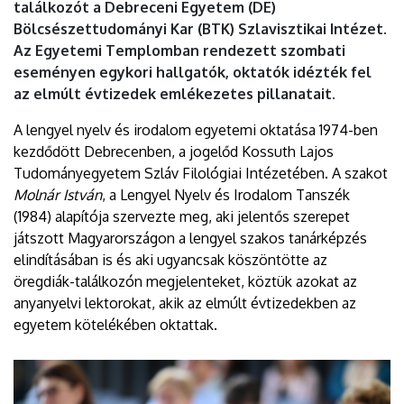
találkozót a Debreceni Egyetem (DE)
Bölcsészettudományi Kar (BTK) Szlavisztikai Intézet.
Az Egyetemi Templomban rendezett szombati
eseményen egykori hallgatók, oktatók idézték fel
az elmúlt évtizedek emlékezetes pillanatait.
A lengyel nyelv és irodalom egyetemi oktatása 1974-ben
kezdődött Debrecenben, a jogelőd Kossuth Lajos
Tudományegyetem Szláv Filológiai Intézetében. A szakot
Molnár István
, a Lengyel Nyelv és Irodalom Tanszék
(1984) alapítója szervezte meg, aki jelentős szerepet
játszott Magyarországon a lengyel szakos tanárképzés
elindításában is és aki ugyancsak köszöntötte az
öregdiák-találkozón megjelenteket, köztük azokat az
anyanyelvi lektorokat, akik az elmúlt évtizedekben az
egyetem kötelékében oktattak.