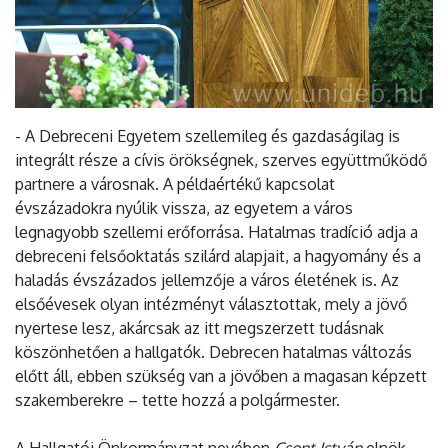
- A Debreceni Egyetem szellemileg és gazdaságilag is
integrált része a cívis örökségnek, szerves együttműködő
partnere a városnak. A példaértékű kapcsolat
évszázadokra nyúlik vissza, az egyetem a város
legnagyobb szellemi erőforrása. Hatalmas tradíció adja a
debreceni felsőoktatás szilárd alapjait, a hagyomány és a
haladás évszázados jellemzője a város életének is. Az
elsőévesek olyan intézményt választottak, mely a jövő
nyertese lesz, akárcsak az itt megszerzett tudásnak
köszönhetően a hallgatók. Debrecen hatalmas változás
előtt áll, ebben szükség van a jövőben a magasan képzett
szakemberekre – tette hozzá a polgármester.
A Hallgatói Önkormányzat nevében
Csont István
elnök