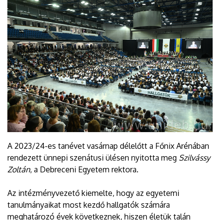
A 2023/24-es tanévet vasárnap délelőtt a Főnix Arénában
rendezett ünnepi szenátusi ülésen nyitotta meg
Szilvássy
Zoltán
, a Debreceni Egyetem rektora.
Az intézményvezető kiemelte, hogy az egyetemi
tanulmányaikat most kezdő hallgatók számára
meghatározó évek következnek, hiszen életük talán