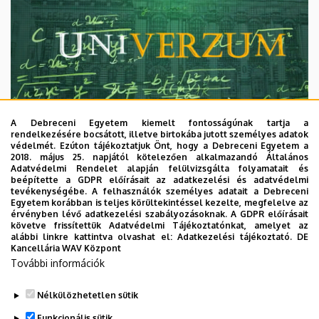
A Debreceni Egyetem kiemelt fontosságúnak tartja a
rendelkezésére bocsátott, illetve birtokába jutott személyes adatok
védelmét. Ezúton tájékoztatjuk Önt, hogy a Debreceni Egyetem a
2018. május 25. napjától kötelezően alkalmazandó Általános
Adatvédelmi Rendelet alapján felülvizsgálta folyamatait és
2026. augusztus 7.
beépítette a GDPR előírásait az adatkezelési és adatvédelmi
Univerzum: A Debreceni Egyetem
tevékenységébe. A felhasználók személyes adatait a Debreceni
Egyetem korábban is teljes körültekintéssel kezelte, megfelelve az
titkos receptjei
érvényben lévő adatkezelési szabályozásoknak. A GDPR előírásait
követve frissítettük Adatvédelmi Tájékoztatónkat, amelyet az
alábbi linkre kattintva olvashat el:
Adatkezelési tájékoztató.
DE
KUTATÁS
TUDOMÁNY
Kancellária WAV Központ
További információk
Nélkülözhetetlen sütik
Funkcionális sütik