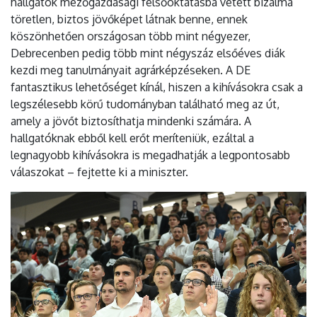
hallgatók mezőgazdasági felsőoktatásba vetett bizalma
töretlen, biztos jövőképet látnak benne, ennek
köszönhetően országosan több mint négyezer,
Debrecenben pedig több mint négyszáz elsőéves diák
kezdi meg tanulmányait agrárképzéseken. A DE
fantasztikus lehetőséget kínál, hiszen a kihívásokra csak a
legszélesebb körű tudományban található meg az út,
amely a jövőt biztosíthatja mindenki számára. A
hallgatóknak ebből kell erőt meríteniük, ezáltal a
legnagyobb kihívásokra is megadhatják a legpontosabb
válaszokat – fejtette ki a miniszter.