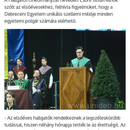
szólt az elsőévesekhez, felhívta figyelmüket, hogy a
Debreceni Egyetem unikális szellemi miliője minden
egyetemi polgár számára elérhető.
- Az elsőéves hallgatók rendelkeznek a legszéleskörűbb
tudással, hiszen néhány hónapja tették le az érettségit. Az