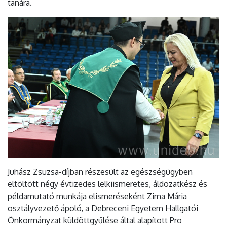
tanára.
Juhász Zsuzsa-díjban részesült az egészségügyben
eltöltött négy évtizedes lelkiismeretes, áldozatkész és
példamutató munkája elismeréseként Zima Mária
osztályvezető ápoló, a Debreceni Egyetem Hallgatói
Önkormányzat küldöttgyűlése által alapított Pro