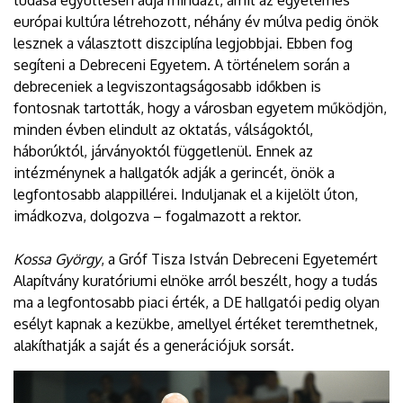
európai kultúra létrehozott, néhány év múlva pedig önök
lesznek a választott diszciplína legjobbjai. Ebben fog
segíteni a Debreceni Egyetem. A történelem során a
debreceniek a legviszontagságosabb időkben is
fontosnak tartották, hogy a városban egyetem működjön,
minden évben elindult az oktatás, válságoktól,
háborúktól, járványoktól függetlenül. Ennek az
intézménynek a hallgatók adják a gerincét, önök a
legfontosabb alappillérei. Induljanak el a kijelölt úton,
imádkozva, dolgozva – fogalmazott a rektor.
Kossa György
, a Gróf Tisza István Debreceni Egyetemért
Alapítvány kuratóriumi elnöke arról beszélt, hogy a tudás
ma a legfontosabb piaci érték, a DE hallgatói pedig olyan
esélyt kapnak a kezükbe, amellyel értéket teremthetnek,
alakíthatják a saját és a generációjuk sorsát.