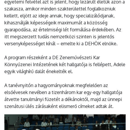
egyetemi felvétel azt is jelent, hogy lezárult életük azon a
szakasza, amikor minden szakterülettel foglalkozniuk
kellett, eljött az ideje annak, hogy specializálódjanak,
kihasználják képességeik maximumát a közösség
gyarapodása, az értelmiségi lét formálása érdekében. Az
itt megszerzett tudás nemzetközi szinten is jelentős
versenyképességet kínál – emelte ki a DEHÖK elnöke.
A program részeként a DE Zeneművészeti Kar
Könnyűzenei Intézetének két hallgatója is fellépett, Adele
egyik világhírű dalát énekelték el.
A tanévnyitón a hagyományoknak megfelelően az
elsőévesek nevében a tizenhárom kar egy-egy hallgatója
átvette tanulmányi füzetét a dékánoktól, majd az ünnepi
szenátusi ülés zárásaként elismerő címeket adtak át.