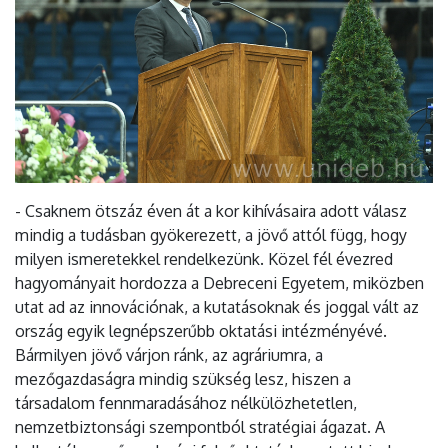
- Csaknem ötszáz éven át a kor kihívásaira adott válasz
mindig a tudásban gyökerezett, a jövő attól függ, hogy
milyen ismeretekkel rendelkezünk. Közel fél évezred
hagyományait hordozza a Debreceni Egyetem, miközben
utat ad az innovációnak, a kutatásoknak és joggal vált az
ország egyik legnépszerűbb oktatási intézményévé.
Bármilyen jövő várjon ránk, az agráriumra, a
mezőgazdaságra mindig szükség lesz, hiszen a
társadalom fennmaradásához nélkülözhetetlen,
nemzetbiztonsági szempontból stratégiai ágazat. A