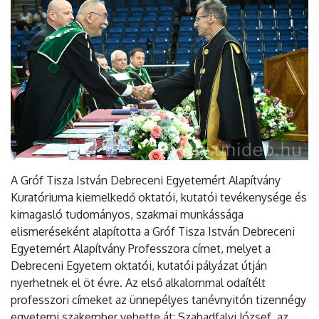
A Gróf Tisza István Debreceni Egyetemért Alapítvány
Kuratóriuma kiemelkedő oktatói, kutatói tevékenysége és
kimagasló tudományos, szakmai munkássága
elismeréseként alapította a Gróf Tisza István Debreceni
Egyetemért Alapítvány Professzora címet, melyet a
Debreceni Egyetem oktatói, kutatói pályázat útján
nyerhetnek el öt évre. Az első alkalommal odaítélt
professzori címeket az ünnepélyes tanévnyitón tizennégy
egyetemi szakember vehette át: Szabadfalvi József, az