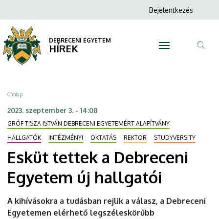
Esküt
Ugrás
Anonim
Bejelentkezés
a
N
Felhasználói
tettek
tartalomra
fiók
DEBRECENI EGYETEM
a
HÍREK
menüje
Tar
Debreceni
ker
Egyetem
Morzsa
Címlap
új
2023. szeptember 3. - 14:08
GRÓF TISZA ISTVÁN DEBRECENI EGYETEMÉRT ALAPÍTVÁNY
hallgatói
HALLGATÓK
INTÉZMÉNYI
OKTATÁS
REKTOR
STUDYVERSITY
|
Esküt tettek a Debreceni
DEBRECENI
Egyetem új hallgatói
EGYETEM
A kihívásokra a tudásban rejlik a válasz, a Debreceni
Egyetemen elérhető legszéleskörűbb