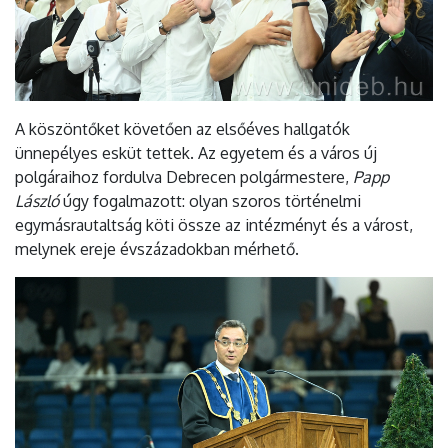
A köszöntőket követően az elsőéves hallgatók
ünnepélyes esküt tettek. Az egyetem és a város új
polgáraihoz fordulva Debrecen polgármestere,
Papp
László
úgy fogalmazott: olyan szoros történelmi
egymásrautaltság köti össze az intézményt és a várost,
melynek ereje évszázadokban mérhető.