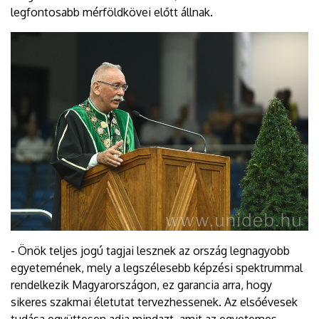
legfontosabb mérföldkövei előtt állnak.
- Önök teljes jogú tagjai lesznek az ország legnagyobb
egyetemének, mely a legszélesebb képzési spektrummal
rendelkezik Magyarországon, ez garancia arra, hogy
sikeres szakmai életutat tervezhessenek. Az elsőévesek
tudása együttesen adja mindazt, amit az egyetemes