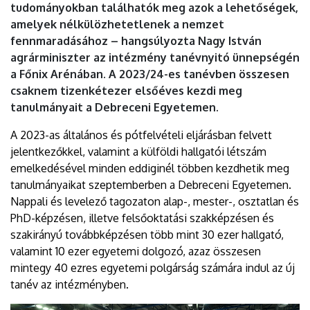
tudományokban találhatók meg azok a lehetőségek,
amelyek nélkülözhetetlenek a nemzet
fennmaradásához – hangsúlyozta Nagy István
agrárminiszter az intézmény tanévnyitó ünnepségén
a Főnix Arénában. A 2023/24-es tanévben összesen
csaknem tizenkétezer elsőéves kezdi meg
tanulmányait a Debreceni Egyetemen.
A 2023-as általános és pótfelvételi eljárásban felvett
jelentkezőkkel, valamint a külföldi hallgatói létszám
emelkedésével minden eddiginél többen kezdhetik meg
tanulmányaikat szeptemberben a Debreceni Egyetemen.
Nappali és levelező tagozaton alap-, mester-, osztatlan és
PhD-képzésen, illetve felsőoktatási szakképzésen és
szakirányú továbbképzésen több mint 30 ezer hallgató,
valamint 10 ezer egyetemi dolgozó, azaz összesen
mintegy 40 ezres egyetemi polgárság számára indul az új
tanév az intézményben.