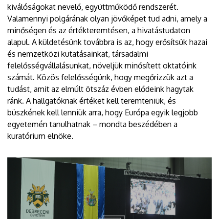
kiválóságokat nevelő, együttműködő rendszerét.
Valamennyi polgárának olyan jövőképet tud adni, amely a
minőségen és az értékteremtésen, a hivatástudaton
alapul. A küldetésünk továbbra is az, hogy erősítsük hazai
és nemzetközi kutatásainkat, társadalmi
felelősségvállalásunkat, növeljük minősített oktatóink
számát. Közös felelősségünk, hogy megőrizzük azt a
tudást, amit az elmúlt ötszáz évben elődeink hagytak
ránk. A hallgatóknak értéket kell teremteniük, és
büszkének kell lenniük arra, hogy Európa egyik legjobb
egyetemén tanulhatnak – mondta beszédében a
kuratórium elnöke.