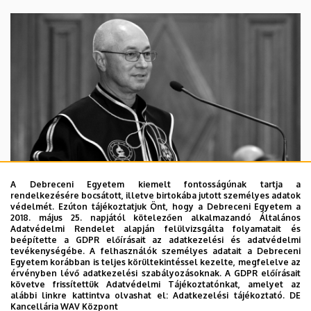
A Debreceni Egyetem kiemelt fontosságúnak tartja a
rendelkezésére bocsátott, illetve birtokába jutott személyes adatok
védelmét. Ezúton tájékoztatjuk Önt, hogy a Debreceni Egyetem a
2018. május 25. napjától kötelezően alkalmazandó Általános
Adatvédelmi Rendelet alapján felülvizsgálta folyamatait és
2026. augusztus 5.
beépítette a GDPR előírásait az adatkezelési és adatvédelmi
Díszdoktorát gyászolja a Debreceni
tevékenységébe. A felhasználók személyes adatait a Debreceni
Egyetem korábban is teljes körültekintéssel kezelte, megfelelve az
Egyetem
érvényben lévő adatkezelési szabályozásoknak. A GDPR előírásait
követve frissítettük Adatvédelmi Tájékoztatónkat, amelyet az
alábbi linkre kattintva olvashat el:
Adatkezelési tájékoztató.
DE
INTÉZMÉNYI
TTK
TUDOMÁNY
Kancellária WAV Központ