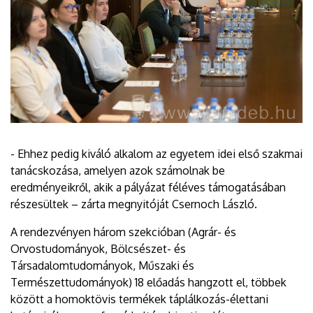
- Ehhez pedig kiváló alkalom az egyetem idei első szakmai
tanácskozása, amelyen azok számolnak be
eredményeikről, akik a pályázat féléves támogatásában
részesültek – zárta megnyitóját Csernoch László.
A rendezvényen három szekcióban (Agrár- és
Orvostudományok, Bölcsészet- és
Társadalomtudományok, Műszaki és
Természettudományok) 18 előadás hangzott el, többek
között a homoktövis termékek táplálkozás-élettani