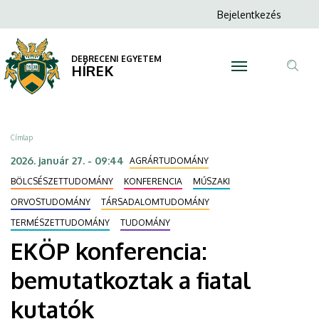
EKÖP
Ugrás
Anonim
Bejelentkezés
a
N
Felhasználói
konferencia:
tartalomra
fiók
DEBRECENI EGYETEM
bemutatkoztak
HÍREK
menüje
Tar
a
ker
fiatal
Morzsa
Címlap
kutatók
2026. január 27. - 09:44
AGRÁRTUDOMÁNY
|
BÖLCSÉSZETTUDOMÁNY
KONFERENCIA
MŰSZAKI
ORVOSTUDOMÁNY
TÁRSADALOMTUDOMÁNY
DEBRECENI
TERMÉSZETTUDOMÁNY
TUDOMÁNY
EGYETEM
EKÖP konferencia:
bemutatkoztak a fiatal
kutatók