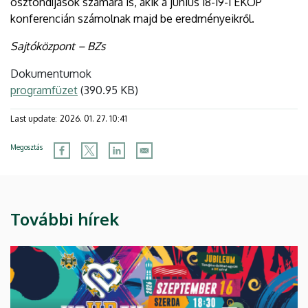
ösztöndíjasok számára is, akik a június 18-19-i EKÖP
konferencián számolnak majd be eredményeikről.
Sajtóközpont – BZs
Dokumentumok
programfüzet
(390.95 KB)
Last update:
2026. 01. 27. 10:41
Megosztás
További hírek