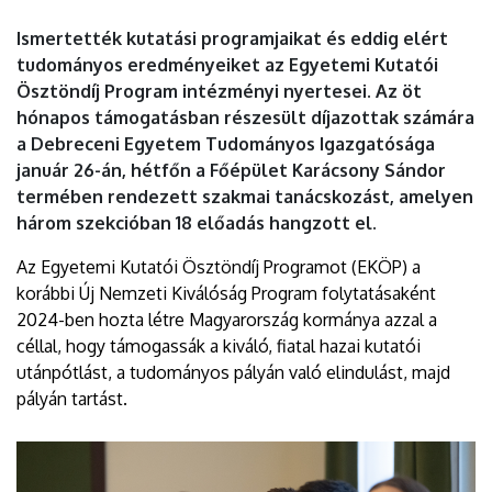
Ismertették kutatási programjaikat és eddig elért
tudományos eredményeiket az Egyetemi Kutatói
Ösztöndíj Program intézményi nyertesei. Az öt
hónapos támogatásban részesült díjazottak számára
a Debreceni Egyetem Tudományos Igazgatósága
január 26-án, hétfőn a Főépület Karácsony Sándor
termében rendezett szakmai tanácskozást, amelyen
három szekcióban 18 előadás hangzott el.
Az Egyetemi Kutatói Ösztöndíj Programot (EKÖP) a
korábbi Új Nemzeti Kiválóság Program folytatásaként
2024-ben hozta létre Magyarország kormánya azzal a
céllal, hogy támogassák a kiváló, fiatal hazai kutatói
utánpótlást, a tudományos pályán való elindulást, majd
pályán tartást.