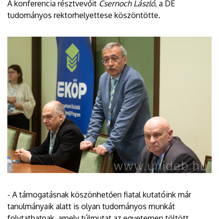
A konferencia résztvevőit
Csernoch László
, a DE
tudományos rektorhelyettese köszöntötte.
- A támogatásnak köszönhetően fiatal kutatóink már
tanulmányaik alatt is olyan tudományos munkát
folytathatnak, amely túlmutat az egyetemen töltött