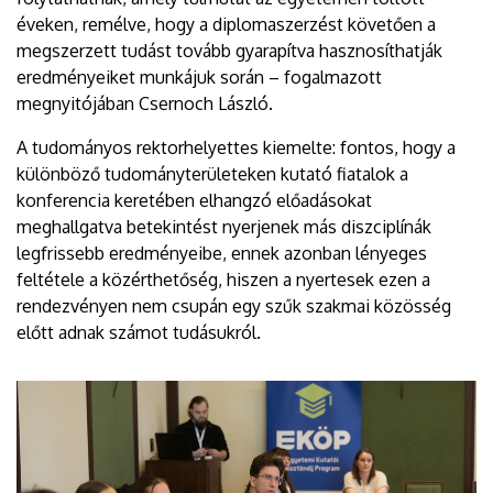
éveken, remélve, hogy a diplomaszerzést követően a
megszerzett tudást tovább gyarapítva hasznosíthatják
eredményeiket munkájuk során – fogalmazott
megnyitójában Csernoch László.
A tudományos rektorhelyettes kiemelte: fontos, hogy a
különböző tudományterületeken kutató fiatalok a
konferencia keretében elhangzó előadásokat
meghallgatva betekintést nyerjenek más diszciplínák
legfrissebb eredményeibe, ennek azonban lényeges
feltétele a közérthetőség, hiszen a nyertesek ezen a
rendezvényen nem csupán egy szűk szakmai közösség
előtt adnak számot tudásukról.