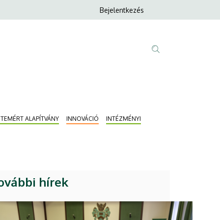
Anonim
Bejelentkezés
Nyelvvála
Felhasználói
fiók
menüje
Fő
Tartalom
navigáció
keresése
ETEMÉRT ALAPÍTVÁNY
INNOVÁCIÓ
INTÉZMÉNYI
ovábbi hírek