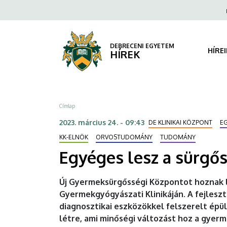
Egyéges
Ugrás
Fels
a
navi
lesz
tartalomra
a
DEBRECENI EGYETEM
HÍRE
HÍREK
sürgősségi
gyermekellátás
Morzsa
Címlap
|
2023. március 24. - 09:43
DE KLINIKAI KÖZPONT
E
DEBRECENI
KK-ELNÖK
ORVOSTUDOMÁNY
TUDOMÁNY
EGYETEM
Egyéges lesz a sürgő
Új Gyermeksürgősségi Központot hoznak l
Gyermekgyógyászati Klinikáján. A fejle
diagnosztikai eszközökkel felszerelt épü
létre, ami minőségi változást hoz a gyer