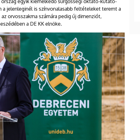
 ország egyik kiemelkedő sürgősségi oktató-kutató-
 jelenleginél is színvonalasabb feltételeket teremt a
, az orvosszakma számára pedig új dimenziót,
 beszédében a DE KK elnöke.