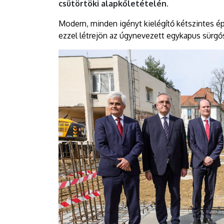
csütörtöki alapkőletételén.
Modern, minden igényt kielégítő kétszintes ép
ezzel létrejön az úgynevezett egykapus sürg