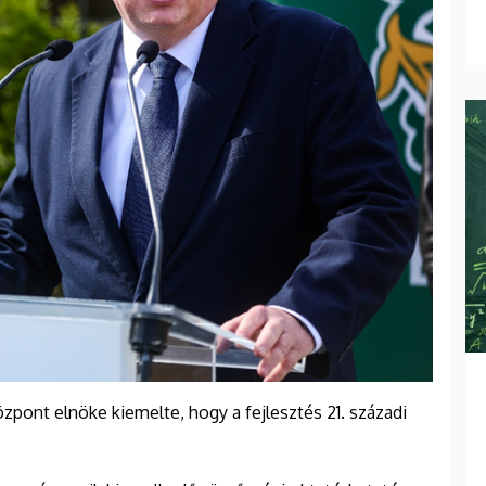
özpont elnöke kiemelte, hogy a fejlesztés 21. századi