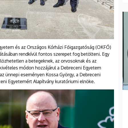
egyetem és az Országos Kórházi Főigazgatóság (OKFŐ)
ásában rendkívül fontos szerepet fog betölteni. Egy
külözhetetlen a betegeknek, az orvosoknak és az
 kivételes módon hozzájárul a Debreceni Egyetem
 az ünnepi eseményen Kossa György, a Debreceni
eni Egyetemért Alapítvány kuratóriumi elnöke.