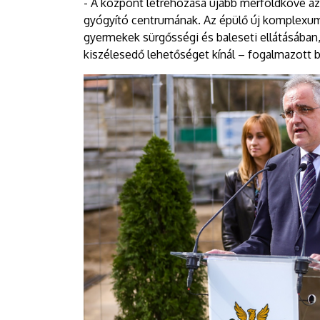
- A központ létrehozása újabb mérföldköve az
gyógyító centrumának. Az épülő új komplexum a
gyermekek sürgősségi és baleseti ellátásában
kiszélesedő lehetőséget kínál – fogalmazott