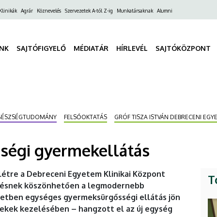
ő
Klinikák
Agrár
Köznevelés
Szervezetek A-tól Z-ig
Munkatársaknak
Alumni
gáció
INK
SAJTÓFIGYELŐ
MÉDIATÁR
HÍRLEVÉL
SAJTÓKÖZPONT
GÉSZSÉGTUDOMÁNY
FELSŐOKTATÁS
GRÓF TISZA ISTVÁN DEBRECENI EGY
sségi gyermekellátás
étre a Debreceni Egyetem Klinikai Központ
T
sztésnek köszönhetően a legmodernebb
letben egységes gyermeksürgősségi ellátás jön
mekek kezelésében – hangzott el az új egység