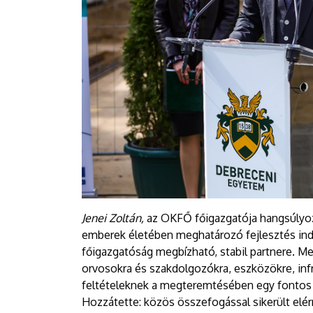
Jenei Zoltán,
az OKFŐ főigazgatója hangsúlyoz
emberek életében meghatározó fejlesztés ind
főigazgatóság megbízható, stabil partnere. M
orvosokra és szakdolgozókra, eszközökre, infr
feltételeknek a megteremtésében egy fontos 
Hozzátette: közös összefogással sikerült elé