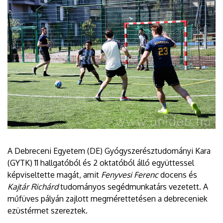
A Debreceni Egyetem (DE) Gyógyszerésztudományi Kara
(GYTK) 11 hallgatóból és 2 oktatóból álló együttessel
képviseltette magát, amit
Fenyvesi Ferenc
docens és
Kajtár Richárd
tudományos segédmunkatárs vezetett. A
műfüves pályán zajlott megmérettetésen a debreceniek
ezüstérmet szereztek.