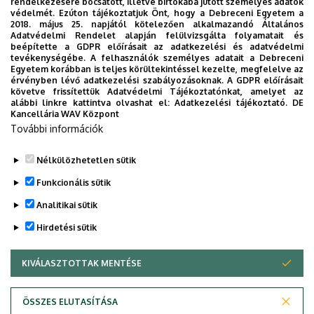
rendelkezésére bocsátott, illetve birtokába jutott személyes adatok
védelmét. Ezúton tájékoztatjuk Önt, hogy a Debreceni Egyetem a
2018. május 25. napjától kötelezően alkalmazandó Általános
Adatvédelmi Rendelet alapján felülvizsgálta folyamatait és
2026. augusztus 5.
beépítette a GDPR előírásait az adatkezelési és adatvédelmi
Díszdoktorát gyászolja a Debreceni
tevékenységébe. A felhasználók személyes adatait a Debreceni
Egyetem korábban is teljes körültekintéssel kezelte, megfelelve az
Egyetem
érvényben lévő adatkezelési szabályozásoknak. A GDPR előírásait
követve frissítettük Adatvédelmi Tájékoztatónkat, amelyet az
alábbi linkre kattintva olvashat el:
Adatkezelési tájékoztató.
DE
INTÉZMÉNYI
TTK
TUDOMÁNY
Kancellária WAV Központ
További információk
Nélkülözhetetlen sütik
Funkcionális sütik
Analitikai sütik
Hirdetési sütik
KIVÁLASZTOTTAK MENTÉSE
WITHDRAW CONSENT
DEBRECENI EGYETEM
ÖSSZES ELUTASÍTÁSA