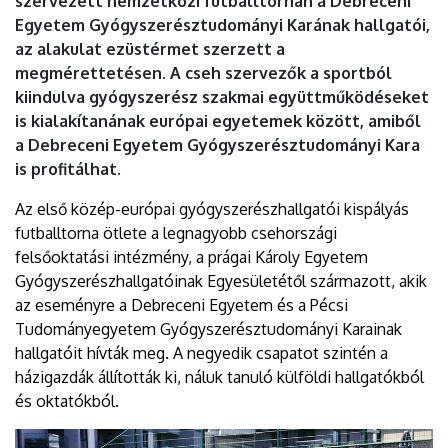
szervezett nemzetközi futballtornán a Debreceni
Egyetem Gyógyszerésztudományi Karának hallgatói,
az alakulat ezüstérmet szerzett a
megmérettetésen. A cseh szervezők a sportból
kiindulva gyógyszerész szakmai együttműködéseket
is kialakítanának európai egyetemek között, amiből
a Debreceni Egyetem Gyógyszerésztudományi Kara
is profitálhat.
Az első közép-európai gyógyszerészhallgatói kispályás
futballtorna ötlete a legnagyobb csehországi
felsőoktatási intézmény, a prágai Károly Egyetem
Gyógyszerészhallgatóinak Egyesületétől származott, akik
az eseményre a Debreceni Egyetem és a Pécsi
Tudományegyetem Gyógyszerésztudományi Karainak
hallgatóit hívták meg. A negyedik csapatot szintén a
házigazdák állították ki, náluk tanuló külföldi hallgatókból
és oktatókból.