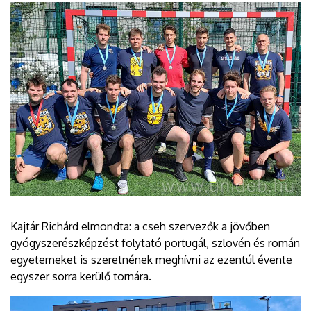
Kajtár Richárd elmondta: a cseh szervezők a jövőben
gyógyszerészképzést folytató portugál, szlovén és román
egyetemeket is szeretnének meghívni az ezentúl évente
egyszer sorra kerülő tornára.