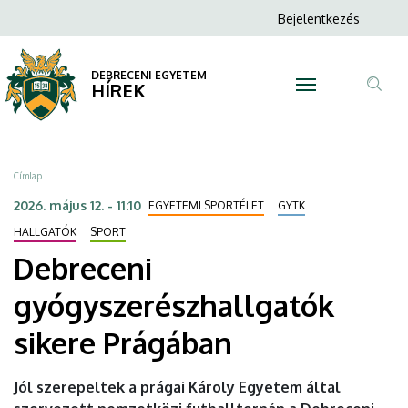
Debreceni
Ugrás
Anonim
Bejelentkezés
a
N
Felhasználói
gyógyszerészhallgatók
tartalomra
fiók
DEBRECENI EGYETEM
sikere
HÍREK
menüje
Tar
Prágában
ker
|
Morzsa
Címlap
DEBRECENI
2026. május 12. - 11:10
EGYETEMI SPORTÉLET
GYTK
EGYETEM
HALLGATÓK
SPORT
Debreceni
gyógyszerészhallgatók
sikere Prágában
Jól szerepeltek a prágai Károly Egyetem által