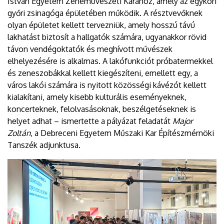
István Egyetem Zeneművészeti Karához, amely az egykori
győri zsinagóga épületében működik. A résztvevőknek
olyan épületet kellett tervezniük, amely hosszú távú
lakhatást biztosít a hallgatók számára, ugyanakkor rövid
távon vendégoktatók és meghívott művészek
elhelyezésére is alkalmas. A lakófunkciót próbatermekkel
és zeneszobákkal kellett kiegészíteni, emellett egy, a
város lakói számára is nyitott közösségi kávézót kellett
kialakítani, amely kisebb kulturális eseményeknek,
koncerteknek, felolvasásoknak, beszélgetéseknek is
helyet adhat – ismertette a pályázat feladatát
Major
Zoltán
, a Debreceni Egyetem Műszaki Kar Építészmérnöki
Tanszék adjunktusa.