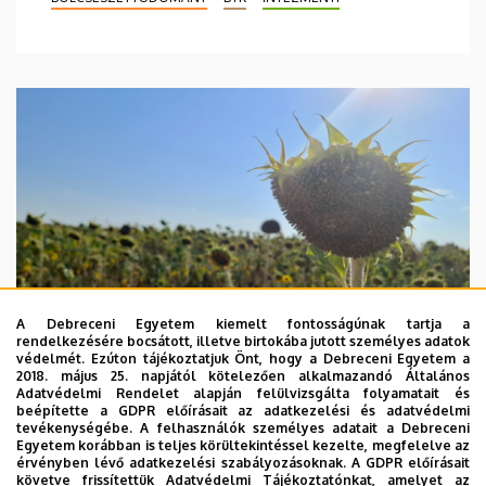
A Debreceni Egyetem kiemelt fontosságúnak tartja a
rendelkezésére bocsátott, illetve birtokába jutott személyes adatok
védelmét. Ezúton tájékoztatjuk Önt, hogy a Debreceni Egyetem a
2018. május 25. napjától kötelezően alkalmazandó Általános
Adatvédelmi Rendelet alapján felülvizsgálta folyamatait és
beépítette a GDPR előírásait az adatkezelési és adatvédelmi
2026. augusztus 4.
tevékenységébe. A felhasználók személyes adatait a Debreceni
Egyetem korábban is teljes körültekintéssel kezelte, megfelelve az
A hőség árnyékában az agrárium
érvényben lévő adatkezelési szabályozásoknak. A GDPR előírásait
követve frissítettük Adatvédelmi Tájékoztatónkat, amelyet az