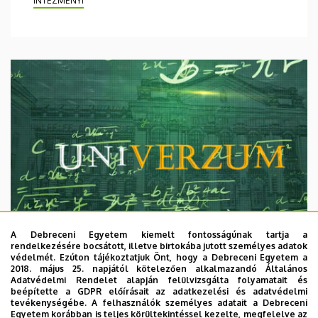
INTÉZMÉNYI
A Debreceni Egyetem kiemelt fontosságúnak tartja a
rendelkezésére bocsátott, illetve birtokába jutott személyes adatok
védelmét. Ezúton tájékoztatjuk Önt, hogy a Debreceni Egyetem a
2018. május 25. napjától kötelezően alkalmazandó Általános
Adatvédelmi Rendelet alapján felülvizsgálta folyamatait és
2026. augusztus 7.
beépítette a GDPR előírásait az adatkezelési és adatvédelmi
Univerzum: A Debreceni Egyetem
tevékenységébe. A felhasználók személyes adatait a Debreceni
Egyetem korábban is teljes körültekintéssel kezelte, megfelelve az