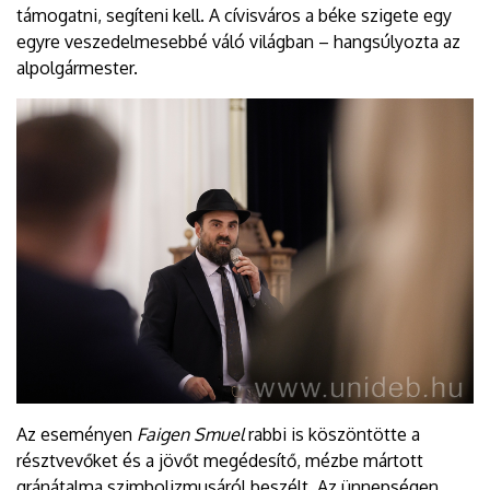
támogatni, segíteni kell. A cívisváros a béke szigete egy
egyre veszedelmesebbé váló világban – hangsúlyozta az
alpolgármester.
Az eseményen
Faigen Smuel
rabbi is köszöntötte a
résztvevőket és a jövőt megédesítő, mézbe mártott
gránátalma szimbolizmusáról beszélt. Az ünnepségen