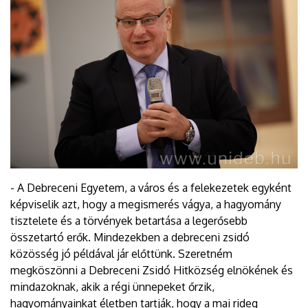
- A Debreceni Egyetem, a város és a felekezetek egyként
képviselik azt, hogy a megismerés vágya, a hagyomány
tisztelete és a törvények betartása a legerősebb
összetartó erők. Mindezekben a debreceni zsidó
közösség jó példával jár előttünk. Szeretném
megköszönni a Debreceni Zsidó Hitközség elnökének és
mindazoknak, akik a régi ünnepeket őrzik,
hagyományainkat életben tartják, hogy a mai rideg