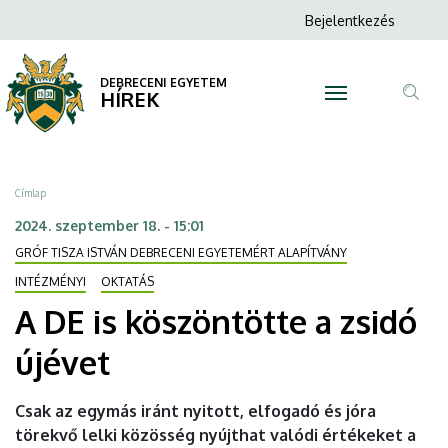
A
Ugrás
Anonim
Bejelentkezés
a
N
Felhasználói
DE
tartalomra
fiók
DEBRECENI EGYETEM
is
HÍREK
menüje
Tar
köszöntötte
ker
a
Morzsa
Címlap
zsidó
2024. szeptember 18. - 15:01
GRÓF TISZA ISTVÁN DEBRECENI EGYETEMÉRT ALAPÍTVÁNY
újévet
INTÉZMÉNYI
OKTATÁS
|
A DE is köszöntötte a zsidó
DEBRECENI
újévet
EGYETEM
Csak az egymás iránt nyitott, elfogadó és jóra
törekvő lelki közösség nyújthat valódi értékeket a