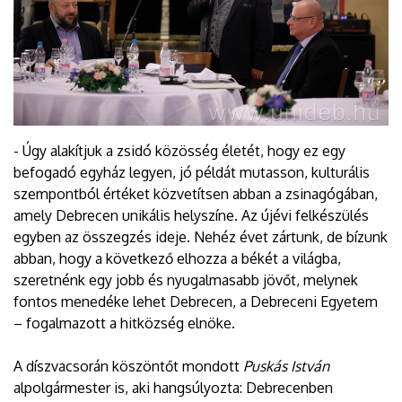
- Úgy alakítjuk a zsidó közösség életét, hogy ez egy
befogadó egyház legyen, jó példát mutasson, kulturális
szempontból értéket közvetítsen abban a zsinagógában,
amely Debrecen unikális helyszíne. Az újévi felkészülés
egyben az összegzés ideje. Nehéz évet zártunk, de bízunk
abban, hogy a következő elhozza a békét a világba,
szeretnénk egy jobb és nyugalmasabb jövőt, melynek
fontos menedéke lehet Debrecen, a Debreceni Egyetem
– fogalmazott a hitközség elnöke.
A díszvacsorán köszöntőt mondott
Puskás István
alpolgármester is, aki hangsúlyozta: Debrecenben