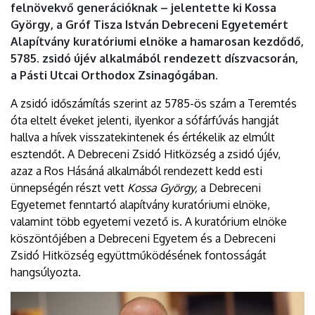
felnövekvő generációknak – jelentette ki Kossa
György, a Gróf Tisza István Debreceni Egyetemért
Alapítvány kuratóriumi elnöke a hamarosan kezdődő,
5785. zsidó újév alkalmából rendezett díszvacsorán,
a Pásti Utcai Orthodox Zsinagógában.
A zsidó időszámítás szerint az 5785-ös szám a Teremtés
óta eltelt éveket jelenti, ilyenkor a sófárfúvás hangját
hallva a hívek visszatekintenek és értékelik az elmúlt
esztendőt. A Debreceni Zsidó Hitközség a zsidó újév,
azaz a Ros Hásáná alkalmából rendezett kedd esti
ünnepségén részt vett
Kossa György,
a Debreceni
Egyetemet fenntartó alapítvány kuratóriumi elnöke,
valamint több egyetemi vezető is. A kuratórium elnöke
köszöntőjében a Debreceni Egyetem és a Debreceni
Zsidó Hitközség együttműködésének fontosságát
hangsúlyozta.