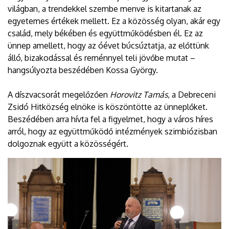
világban, a trendekkel szembe menve is kitartanak az
egyetemes értékek mellett. Ez a közösség olyan, akár egy
család, mely békében és együttműködésben él. Ez az
ünnep amellett, hogy az óévet búcsúztatja, az előttünk
álló, bizakodással és reménnyel teli jövőbe mutat –
hangsúlyozta beszédében Kossa György.
A díszvacsorát megelőzően
Horovitz Tamás
, a Debreceni
Zsidó Hitközség elnöke is köszöntötte az ünneplőket.
Beszédében arra hívta fel a figyelmet, hogy a város híres
arról, hogy az együttműködő intézmények szimbiózisban
dolgoznak együtt a közösségért.