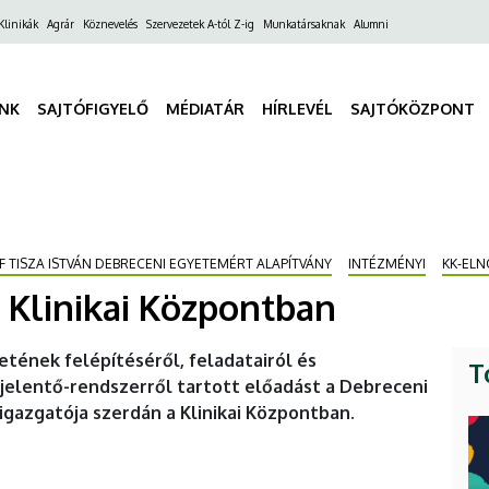
ő
Klinikák
Agrár
Köznevelés
Szervezetek A-tól Z-ig
Munkatársaknak
Alumni
gáció
INK
SAJTÓFIGYELŐ
MÉDIATÁR
HÍRLEVÉL
SAJTÓKÖZPONT
 TISZA ISTVÁN DEBRECENI EGYETEMÉRT ALAPÍTVÁNY
INTÉZMÉNYI
KK-ELN
 Klinikai Központban
tének felépítéséről, feladatairól és
T
jelentő-rendszerről tartott előadást a Debreceni
gazgatója szerdán a Klinikai Központban.