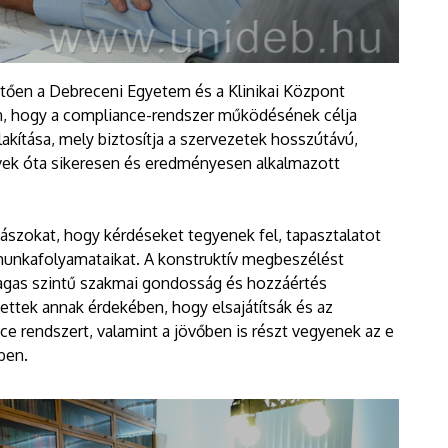
ően a Debreceni Egyetem és a Klinikai Központ
n, hogy a compliance-rendszer működésének célja
lakítása, mely biztosítja a szervezetek hosszútávú,
vek óta sikeresen és eredményesen alkalmazott
ászokat, hogy kérdéseket tegyenek fel, tapasztalatot
munkafolyamataikat. A konstruktív megbeszélést
agas szintű szakmai gondosság és hozzáértés
zettek annak érdekében, hogy elsajátítsák és az
e rendszert, valamint a jövőben is részt vegyenek az e
ben.