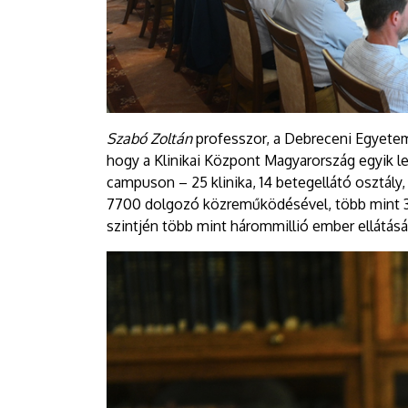
Szabó Zoltán
professzor, a Debreceni Egyetem
hogy a Klinikai Központ Magyarország egyik l
campuson – 25 klinika, 14 betegellátó osztály
7700 dolgozó közreműködésével, több mint 3
szintjén több mint hárommillió ember ellátásáé