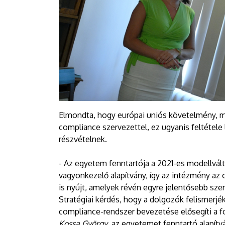
Elmondta, hogy európai uniós követelmény, mi
compliance szervezettel, ez ugyanis feltétele 
részvételnek.
- Az egyetem fenntartója a 2021-es modellvált
vagyonkezelő alapítvány, így az intézmény az 
is nyújt, amelyek révén egyre jelentősebb sze
Stratégiai kérdés, hogy a dolgozók felismerjék
compliance-rendszer bevezetése elősegíti a fo
Kossa György
, az egyetemet fenntartó alapít