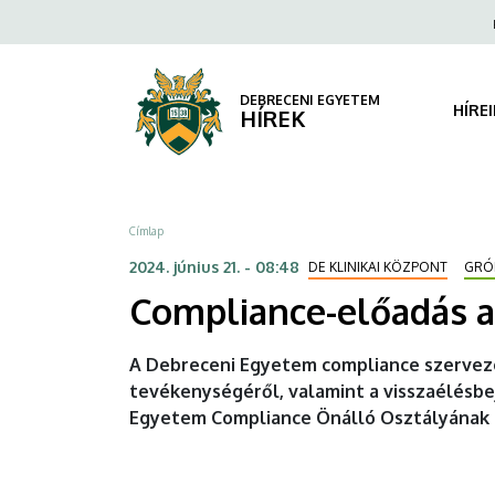
Compliance-
Ugrás
Fels
a
navi
előadás
tartalomra
a
DEBRECENI EGYETEM
HÍRE
HÍREK
Klinikai
Központban
Morzsa
Címlap
|
2024. június 21. - 08:48
DE KLINIKAI KÖZPONT
GRÓF
DEBRECENI
Compliance-előadás a
EGYETEM
A Debreceni Egyetem compliance szerveze
tevékenységéről, valamint a visszaélésbe
Egyetem Compliance Önálló Osztályának i