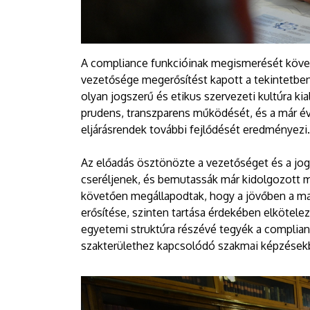
A compliance funkcióinak megismerését követ
vezetősége megerősítést kapott a tekintetbe
olyan jogszerű és etikus szervezeti kultúra kia
prudens, transzparens működését, és a már é
eljárásrendek további fejlődését eredményezi.
Az előadás ösztönözte a vezetőséget és a jog
cseréljenek, és bemutassák már kidolgozott 
követően megállapodtak, hogy a jövőben a m
erősítése, szinten tartása érdekében elkötele
egyetemi struktúra részévé tegyék a complianc
szakterülethez kapcsolódó szakmai képzések