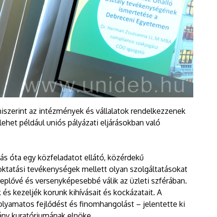
szerint az intézmények és vállalatok rendelkezzenek
lehet például uniós pályázati eljárásokban való
ás óta egy közfeladatot ellátó, közérdekű
oktatási tevékenységek mellett olyan szolgáltatásokat
replővé és versenyképesebbé válik az üzleti szférában.
 és kezeljék korunk kihívásait és kockázatait. A
lyamatos fejlődést és finomhangolást – jelentette ki
vány kuratóriumának elnöke.