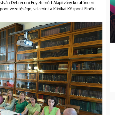
István Debreceni Egyetemért Alapítvány kuratóriumi
pont vezetősége, valamint a Klinikai Központ Elnöki