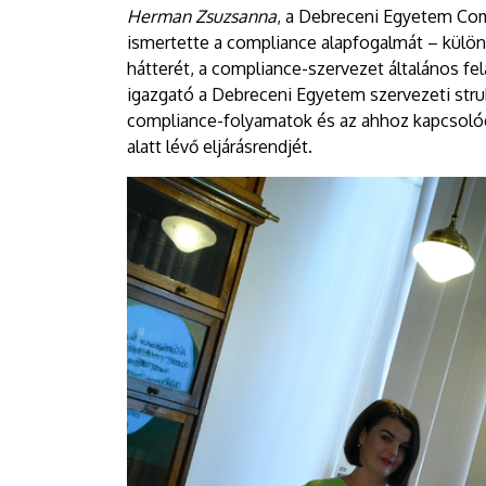
Herman Zsuzsanna
, a Debreceni Egyetem Com
ismertette a compliance alapfogalmát – külön
hátterét, a compliance-szervezet általános fe
igazgató a Debreceni Egyetem szervezeti strukt
compliance-folyamatok és az ahhoz kapcsolódó
alatt lévő eljárásrendjét.