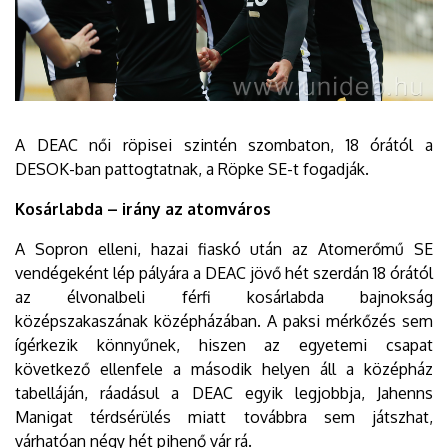
A DEAC női röpisei szintén szombaton, 18 órától a
DESOK-ban pattogtatnak, a Röpke SE-t fogadják.
Kosárlabda – irány az atomváros
A Sopron elleni, hazai fiaskó után az Atomerőmű SE
vendégeként lép pályára a DEAC jövő hét szerdán 18 órától
az élvonalbeli férfi kosárlabda bajnokság
középszakaszának középházában. A paksi mérkőzés sem
ígérkezik könnyűnek, hiszen az egyetemi csapat
következő ellenfele a második helyen áll a középház
tabelláján, ráadásul a DEAC egyik legjobbja, Jahenns
Manigat térdsérülés miatt továbbra sem játszhat,
várhatóan négy hét pihenő vár rá.