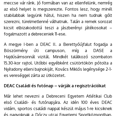
meccse vár ránk. Jó formában van az ellenfelünk, nemrég
az első helyet is megszerezte. Fontos lesz, hogy minél
stabilabbak legyünk hátul, hiszen ha nem tudnak gólt
szerezni, türelmetlenné válhatnak. Talán a remek sorozat
kicsit elbizakodottá teszi a jászberényi játékosokat –
fogalmazott a debreceniek 11-ese.
A megye I-ben a DEAC II. a Berettyóújfalut fogadja a
Böszörmény úti campuson, míg a DASE a
Hajdúsámsonnál vizitál. Mindkét találkozó szombaton
15.30-kor rajtol. Utóbbi egyébként csütörtökön pótolta a
Nyíradony elleni bajnokiját, Kovács Miklós legénysége 2-1-
es vereséggel zárta az ütközetet.
DEAC Családi és futónap – várják a regisztrációkat
Már lehet nevezni a Debreceni Egyetem Atlétikai Club
első Családi- és futónapjára. Az idén 100 éves DEAC
vidám, sportos családi nappal készül május 1-re kicsiknek
és nagyoknak a Dóczy utcai Egyetemi Sportközpontban.