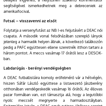
segítségével ismerkedhetnek meg a debreceniek az
amerikaifocival.
Futsal – visszavenni az elsőt
Folytatja a versenyfutást az NB I-es feljutásért a DEAC női
csapata. A második vonal felsőházában szereplő lányok
jelenleg a harmadik helyen állnak, a következő találkozón
pedig a PAFC együttesen ellene szeretnék itthon tartani a
három pontot. A meccs vasárnap 17 órától lesz a DESOK-
ban.
Labdarúgás - berényi vendégségben
A DEAC futballistáira komoly erőfelmérő vár a hétvégén,
hiszen Sáfár László együttese a listavezető Jászberény
otthonában vendégeskedik vasárnap 16 órától. Az éllovas
pazar formában van, ezt támasztja alá, hogy a legutóbbi
nyolc meccsét megnyerte a harmadosztályban.
Spitzmüller István, a DEAC egyik rutinos játékosa szerint