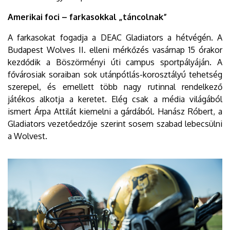
Amerikai foci – farkasokkal „táncolnak”
A farkasokat fogadja a DEAC Gladiators a hétvégén. A
Budapest Wolves II. elleni mérkőzés vasárnap 15 órakor
kezdődik a Böszörményi úti campus sportpályáján. A
fővárosiak soraiban sok utánpótlás-korosztályú tehetség
szerepel, és emellett több nagy rutinnal rendelkező
játékos alkotja a keretet. Elég csak a média világából
ismert Árpa Attilát kiemelni a gárdából. Hanász Róbert, a
Gladiators vezetőedzője szerint sosem szabad lebecsülni
a Wolvest.