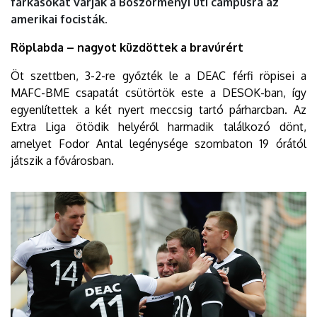
farkasokat várják a Böszörményi úti campusra az
amerikai focisták.
Röplabda – nagyot küzdöttek a bravúrért
Öt szettben, 3-2-re győzték le a DEAC férfi röpisei a
MAFC-BME csapatát csütörtök este a DESOK-ban, így
egyenlítettek a két nyert meccsig tartó párharcban. Az
Extra Liga ötödik helyéről harmadik találkozó dönt,
amelyet Fodor Antal legénysége szombaton 19 órától
játszik a fővárosban.