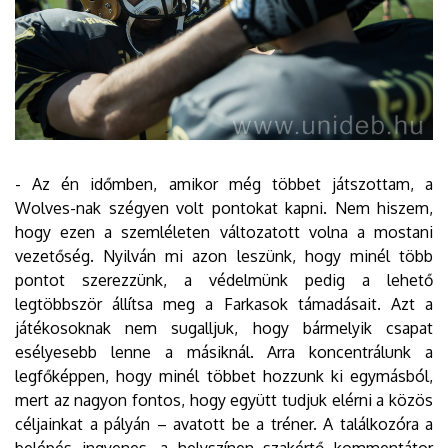
- Az én időmben, amikor még többet játszottam, a
Wolves-nak szégyen volt pontokat kapni. Nem hiszem,
hogy ezen a szemléleten változatott volna a mostani
vezetőség. Nyilván mi azon leszünk, hogy minél több
pontot szerezzünk, a védelmünk pedig a lehető
legtöbbször állítsa meg a Farkasok támadásait. Azt a
játékosoknak nem sugalljuk, hogy bármelyik csapat
esélyesebb lenne a másiknál. Arra koncentrálunk a
legfőképpen, hogy minél többet hozzunk ki egymásból,
mert az nagyon fontos, hogy együtt tudjuk elérni a közös
céljainkat a pályán – avatott be a tréner. A találkozóra a
belépés ingyenes, a helyszínen szakértő kommentátor