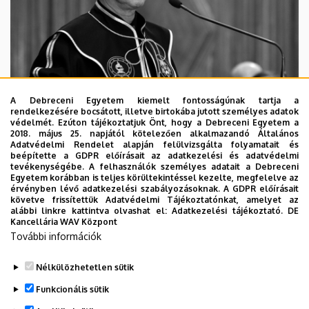
A Debreceni Egyetem kiemelt fontosságúnak tartja a
rendelkezésére bocsátott, illetve birtokába jutott személyes adatok
védelmét. Ezúton tájékoztatjuk Önt, hogy a Debreceni Egyetem a
2018. május 25. napjától kötelezően alkalmazandó Általános
Adatvédelmi Rendelet alapján felülvizsgálta folyamatait és
2026. augusztus 5.
beépítette a GDPR előírásait az adatkezelési és adatvédelmi
Díszdoktorát gyászolja a Debreceni
tevékenységébe. A felhasználók személyes adatait a Debreceni
Egyetem korábban is teljes körültekintéssel kezelte, megfelelve az
Egyetem
érvényben lévő adatkezelési szabályozásoknak. A GDPR előírásait
követve frissítettük Adatvédelmi Tájékoztatónkat, amelyet az
alábbi linkre kattintva olvashat el:
Adatkezelési tájékoztató.
DE
INTÉZMÉNYI
TTK
TUDOMÁNY
Kancellária WAV Központ
További információk
Nélkülözhetetlen sütik
Funkcionális sütik