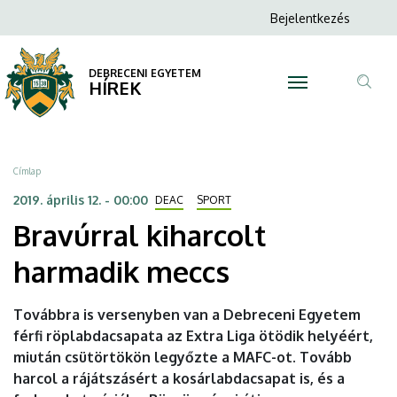
Bravúrral
Ugrás
Anonim
Bejelentkezés
a
N
Felhasználói
kiharcolt
tartalomra
fiók
DEBRECENI EGYETEM
harmadik
HÍREK
menüje
Tar
meccs
ker
|
Morzsa
Címlap
DEBRECENI
2019. április 12. - 00:00
DEAC
SPORT
Bravúrral kiharcolt
EGYETEM
harmadik meccs
Továbbra is versenyben van a Debreceni Egyetem
férfi röplabdacsapata az Extra Liga ötödik helyéért,
miután csütörtökön legyőzte a MAFC-ot. Tovább
harcol a rájátszásért a kosárlabdacsapat is, és a