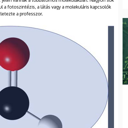
t jelen vannak a többatomos molekulákban. Nagyon sok
ául a fotoszintézis, a látás vagy a molekuláris kapcsolók
letezte a professzor.