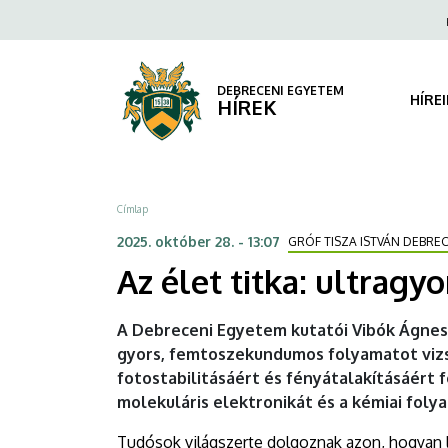
Az
Ugrás
Fels
a
navi
élet
tartalomra
titka:
DEBRECENI EGYETEM
HÍRE
HÍREK
ultragyors
védelem
Morzsa
Címlap
a
2025. október 28. - 13:07
GRÓF TISZA ISTVÁN DEBRE
fénnyel
Az élet titka: ultrag
szemben
A Debreceni Egyetem kutatói Vibók Ágnes
|
gyors, femtoszekundumos folyamatot viz
fotostabilitásáért és fényátalakításáért f
DEBRECENI
molekuláris elektronikát és a kémiai folya
EGYETEM
Tudósok világszerte dolgoznak azon, hogyan l