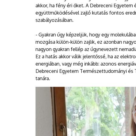
akkor, ha fény éri őket. A Debreceni Egyetem
együttműködésével zajló kutatás fontos ere
szabályozásában.
- Gyakran úgy képzeljük, hogy egy molekuláb
mozgása külön-külön zajlik, ez azonban nagy
nagyon gyakran fellép az úgynevezett nemadia
Ez a hatás akkor válik jelentőssé, ha az elekt
energiában, vagy még inkább: azonos energiá
Debreceni Egyetem Természettudományi és Te
tanára.