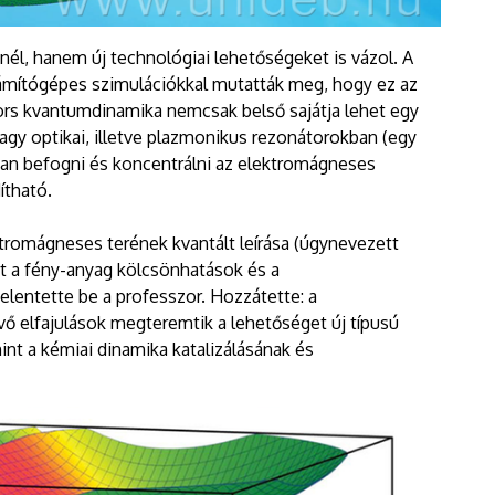
él, hanem új technológiai lehetőségeket is vázol. A
zámítógépes szimulációkkal mutatták meg, hogy ez az
ors kvantumdinamika nemcsak belső sajátja lehet egy
agy optikai, illetve plazmonikus rezonátorokban (egy
an befogni és koncentrálni az elektromágneses
ítható.
ktromágneses terének kvantált leírása (úgynevezett
ent a fény-anyag kölcsönhatások és a
elentette be a professzor. Hozzátette: a
övő elfajulások megteremtik a lehetőséget új típusú
int a kémiai dinamika katalizálásának és