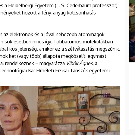
 és a Heidelbergi Egyetem (L. S. Cederbaum professzor)
dményeket hozott a fény-anyag kölcsönhatás
an az elektronok és a jóval nehezebb atommagok
on sok esetben nincs így. Többatomos molekulákban
batikus jelenség, amikor ez a szétválasztás megszűnik.
ronok két (vagy több) állapota megközelíti egymást
val rendelkeznek – magyarázza
Vibók Ágnes
, a
chnológiai Kar Elméleti Fizikai Tanszék egyetemi