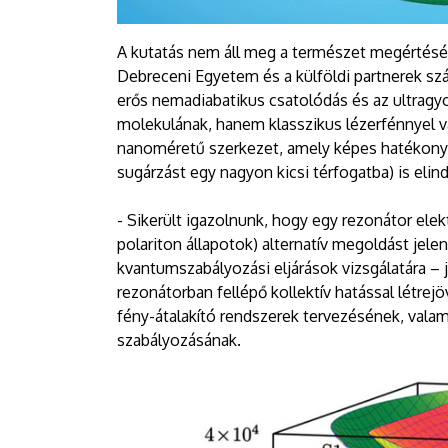
A kutatás nem áll meg a természet megértésén
Debreceni Egyetem és a külföldi partnerek s
erős nemadiabatikus csatolódás és az ultragy
molekulának, hanem klasszikus lézerfénnyel v
nanoméretű szerkezet, amely képes hatékony
sugárzást egy nagyon kicsi térfogatba) is elind
- Sikerült igazolnunk, hogy egy rezonátor ele
polariton állapotok) alternatív megoldást jel
kvantumszabályozási eljárások vizsgálatára – j
rezonátorban fellépő kollektív hatással létrej
fény-átalakító rendszerek tervezésének, valam
szabályozásának.