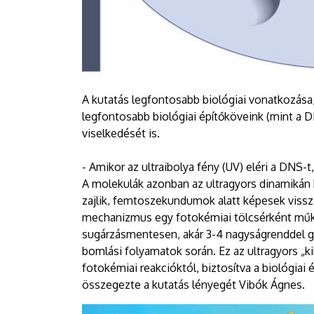
A kutatás legfontosabb biológiai vonatkozás
legfontosabb biológiai építőköveink (mint a 
viselkedését is.
- Amikor az ultraibolya fény (UV) eléri a DNS-t
A molekulák azonban az ultragyors dinamikán
zajlik, femtoszekundumok alatt képesek vissza
mechanizmus egy fotokémiai tölcsérként műkö
sugárzásmentesen, akár 3-4 nagyságrenddel g
bomlási folyamatok során. Ez az ultragyors „ki
fotokémiai reakcióktól, biztosítva a biológiai
összegezte a kutatás lényegét Vibók Ágnes.