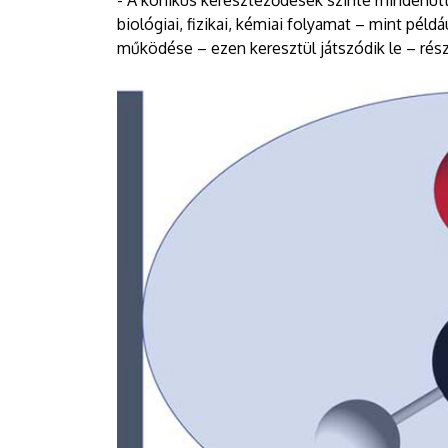
- A kónikus kereszteződések szinte mindenüt
biológiai, fizikai, kémiai folyamat – mint péld
működése – ezen keresztül játszódik le – rész