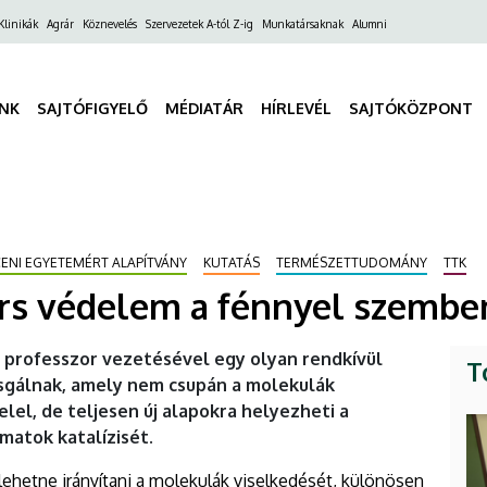
ő
Klinikák
Agrár
Köznevelés
Szervezetek A-tól Z-ig
Munkatársaknak
Alumni
gáció
INK
SAJTÓFIGYELŐ
MÉDIATÁR
HÍRLEVÉL
SAJTÓKÖZPONT
CENI EGYETEMÉRT ALAPÍTVÁNY
KUTATÁS
TERMÉSZETTUDOMÁNY
TTK
yors védelem a fénnyel szembe
 professzor vezetésével egy olyan rendkívül
T
sgálnak, amely nem csupán a molekulák
elel, de teljesen új alapokra helyezheti a
matok katalízisét.
ehetne irányítani a molekulák viselkedését, különösen