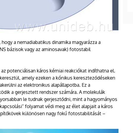
a, hogy a nemadiabatikus dinamika magyarázza a
DNS bázisok vagy az aminosavak) fotostabil
, az potenciálisan káros kémiai reakciókat indíthatna el.
 keresztül, amely ezeken a kónikus kereszteződéseken
kerülni az elektronikus alapállapotba. Ez a
dik a gerjesztett rendszer számára. A molekulák
yorsabban le tudnak gerjesztődni, mint a hagyományos
kapcsolási” folyamat védi meg az élet alapjait a káros
 építőkövek különösen nagy fokú fotostabilitását –